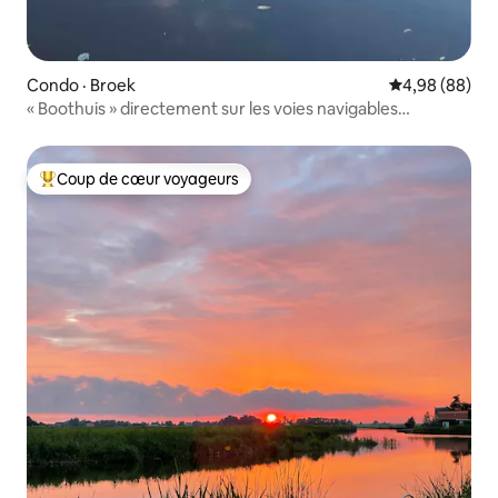
Condo · Broek
Note moyenne
4,98 (88)
« Boothuis » directement sur les voies navigables
ouvertes.
Coup de cœur voyageurs
Coup de cœur voyageurs parmi les plus aimés