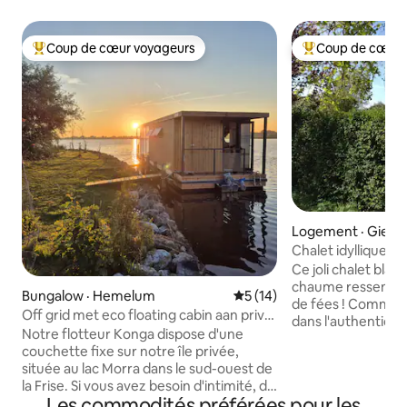
Coup de cœur voyageurs
Coup de cœur 
Coup de cœur voyageurs parmi les plus aimés
Coup de cœur voy
Logement · Gieth
Chalet idyllique 
Giethoorn
Ce joli chalet blan
chaume ressemble 
Bungalow · Hemelum
Note moyenne de 5 sur 5, 
5 (14)
de fées ! Comme s
Off grid met eco floating cabin aan prive
dans l'authentiqu
eiland
Notre flotteur Konga dispose d'une
Les bateaux peuve
couchette fixe sur notre île privée,
des voisins et les
située au lac Morra dans le sud-ouest de
trouvent à seulem
la Frise. Si vous avez besoin d'intimité, de
C’est ici qu’est né 
Les commodités préférées pour les
paix, d'espace, d'espace hors réseau, de