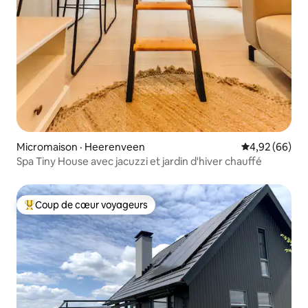
Micromaison · Heerenveen
Note moyenne
4,92 (66)
Spa Tiny House avec jacuzzi et jardin d'hiver chauffé
Coup de cœur voyageurs
Coup de cœur voyageurs parmi les plus aimés