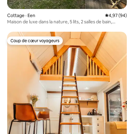
Cottage · Een
Note moyenne
4,97 (94)
Maison de luxe dans la nature, 5 lits, 2 salles de bain,
détente totale
Coup de cœur voyageurs
Coup de cœur voyageurs