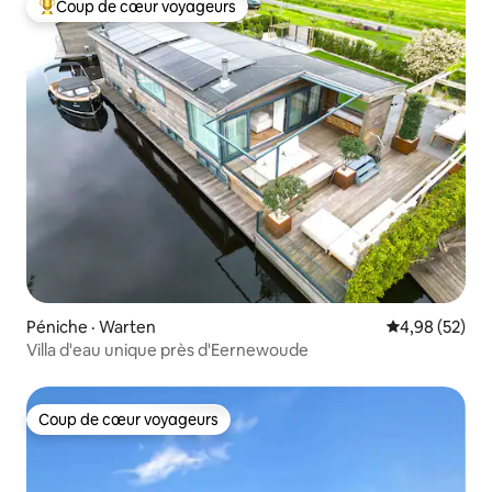
Coup de cœur voyageurs
Coup de cœur voyageurs parmi les plus aimés
Péniche · Warten
Note moyenne
4,98 (52)
Villa d'eau unique près d'Eernewoude
Coup de cœur voyageurs
Coup de cœur voyageurs