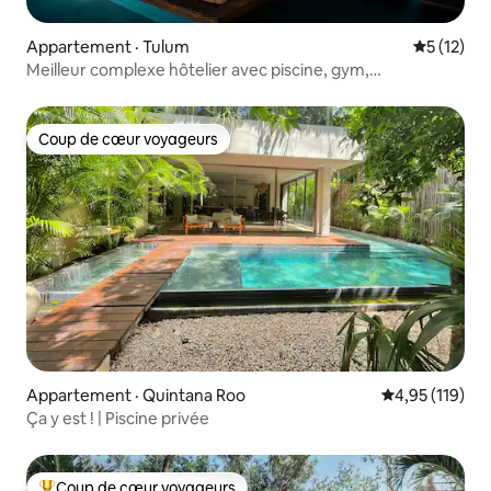
Appartement · Tulum
Note moye
5 (12)
Meilleur complexe hôtelier avec piscine, gym,
climatisation, laveuse, sécheuse et wifi
Coup de cœur voyageurs
Coup de cœur voyageurs
Appartement · Quintana Roo
Note moyenne 
4,95 (119)
Ça y est ! | Piscine privée
Coup de cœur voyageurs