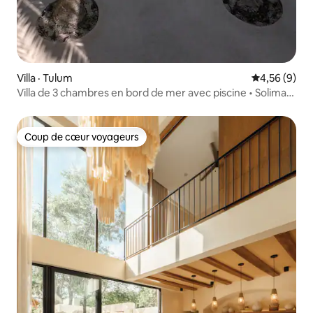
Villa · Tulum
Note moyenn
4,56 (9)
Villa de 3 chambres en bord de mer avec piscine • Soliman
Bay • Fermé
Coup de cœur voyageurs
Coup de cœur voyageurs