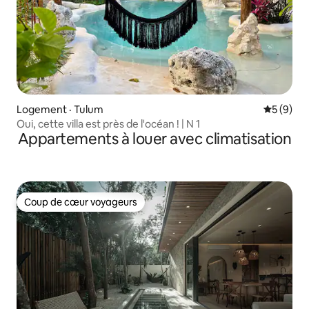
Logement · Tulum
Note moy
5 (9)
Oui, cette villa est près de l'océan ! | N 1
Appartements à louer avec climatisation
Coup de cœur voyageurs
Coup de cœur voyageurs