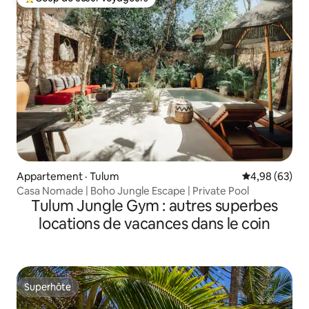
Coup de cœur voyageurs parmi les plus aimés
Appartement · Tulum
Note moyenne
4,98 (63)
Casa Nomade | Boho Jungle Escape | Private Pool
Tulum Jungle Gym : autres superbes
locations de vacances dans le coin
Superhôte
Superhôte