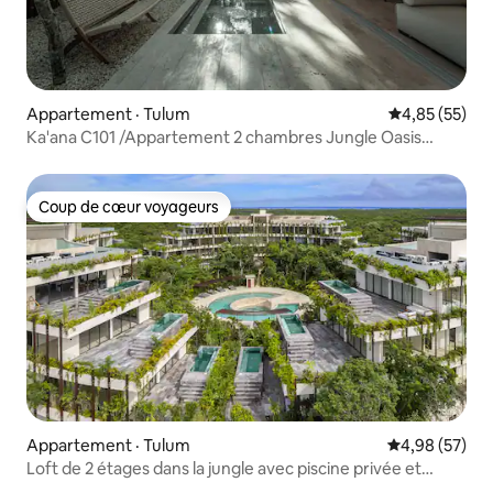
Appartement · Tulum
Note moyenne
4,85 (55)
Ka'ana C101 /Appartement 2 chambres Jungle Oasis
2 piscines privées
Coup de cœur voyageurs
Coup de cœur voyageurs
Appartement · Tulum
Note moyenne
4,98 (57)
Loft de 2 étages dans la jungle avec piscine privée et
télévision 86 pouces