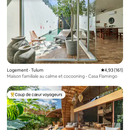
Logement · Tulum
Note moyenne 
4,93 (161)
Maison familiale au calme et cocooning - Casa Flamingo
Coup de cœur voyageurs
Coup de cœur voyageurs parmi les plus aimés