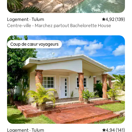
Logement · Tulum
Note moyenne 
4,92 (139)
Centre-ville - Marchez partout Bachelorette House
Coup de cœur voyageurs
Coup de cœur voyageurs
Logement · Tulum
Note moyenne 
4,94 (141)