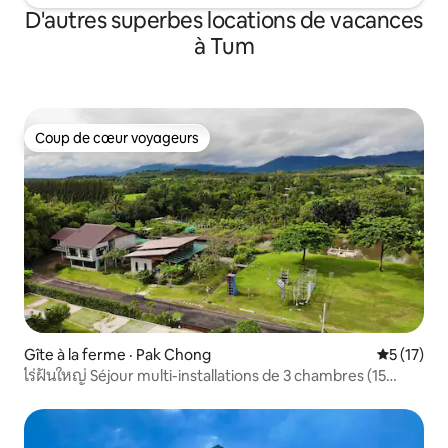
D'autres superbes locations de vacances
à Tum
Coup de cœur voyageurs
Coup de cœur voyageurs
Gîte à la ferme · Pak Chong
Note moye
5 (17)
ไร่ฝันใหญ่ Séjour multi-installations de 3 chambres (15
personnes)