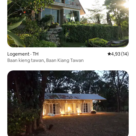
Logement · TH
Note moyenne
4,93 (14)
Baan kieng tawan, Baan Kiang Tawan