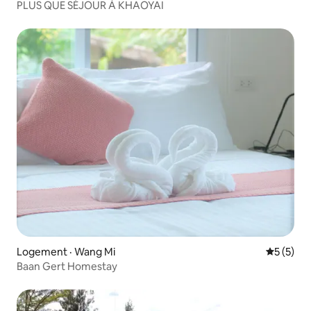
PLUS QUE SÉJOUR À KHAOYAI
Logement · Wang Mi
Note moy
5 (5)
Baan Gert Homestay