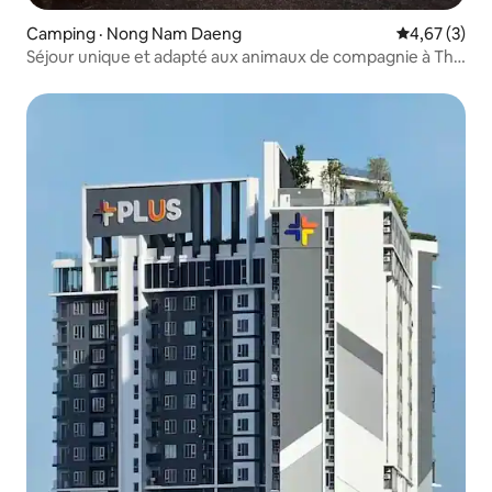
Camping · Nong Nam Daeng
Note moyenn
4,67 (3)
Séjour unique et adapté aux animaux de compagnie à The
Horsepital Cabana