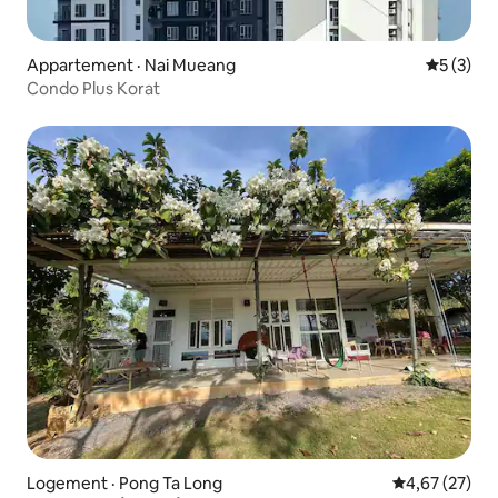
Appartement · Nai Mueang
Note moy
5 (3)
Condo Plus Korat
Logement · Pong Ta Long
Note moyenne
4,67 (27)