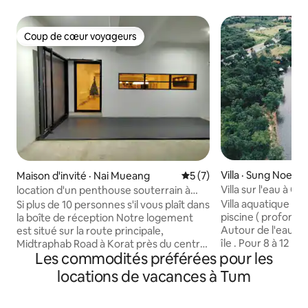
Coup de cœur voyageurs
Coup de cœur voyageurs
Villa · Sung Noen
Maison d'invité · Nai Mueang
Note moyenne de 5 sur 5,
5 (7)
Villa sur l'eau à 
location d'un penthouse souterrain à
Nakhonratchasri
Korat près de TheMall
Villa aquatique (m
Si plus de 10 personnes s'il vous plaît dans
piscine ( profond
la boîte de réception Notre logement
Autour de l'eau c
est situé sur la route principale,
île . Pour 8 à 12 pe
Midtraphab Road à Korat près du centre
Les commodités préférées pour les
pratique avec 3 ch
commercial . Situé au sous-sol de
salles de bain ave
l'immeuble 5 étages. Il y a un arrêt
locations de vacances à Tum
patio + cabane perchée avec échelle. Il y
d'autobus devant la maison, facile à
a du matériel de b
déplacer. Il y a 5 salles de douche