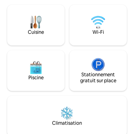
pour votre temps 
partagées avec savon, shampoing, 4
ou en famille . ~ Villa aquatique 8-12
toilettes. Dans la cuisine Il y a un
personnes * * 3 c
réfrigérateur, 3 micro-ondes, une
les arbres * * Il y 
bouilloire et un grille-pain avec du café,
barbecue, une cu
des collations. Il y a un lave-linge à
bateau, en aviron, 
repasser. Et il y a un salon où vous
Cuisine
Wi-Fi
les familles et les 
pouvez regarder la télévision avec
Netflix et travailler.
Stationnement
Piscine
gratuit sur place
Climatisation