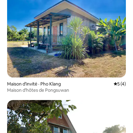
Maison d'invité · Pho Klang
Note moy
5 (4)
Maison d'hôtes de Pongsuwan