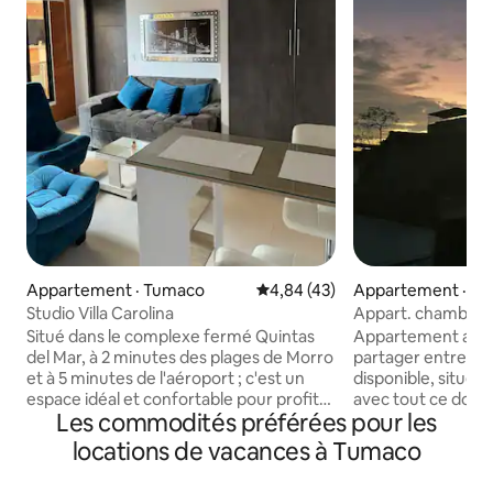
Appartement · Tumaco
Note moyenne de 4,84 sur 5, 
4,84 (43)
Appartement · T
Studio Villa Carolina
Appart. chambre dispo
Colón Tumaco
Situé dans le complexe fermé Quintas
Appartement agréa
del Mar, à 2 minutes des plages de Morro
partager entre 1 
et à 5 minutes de l'aéroport ; c'est un
disponible, situé
espace idéal et confortable pour profiter
avec tout ce dont
Les commodités préférées pour les
en famille, en couple ou
portée de main, à
individuellement, entièrement meublé ;
maisons de l'embl
locations de vacances à Tumaco
il dispose d'un parking privé, d'une
° Parc de loisirs li
télévision Smart TV, du wifi, de la
atelier : un espace