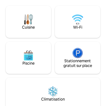
climatisation, d'un lave-linge, d'un
destiné aux enfant
réfrigérateur, d'un ensemble de salon
adultes. ° Boîte d
avec canapé-lit, d'une cuisinière et
l'activité physique
d'autres éléments de cuisine ; il vous
° Observation d'igu
suffit d'apporter votre valise. Ce sont
salades de fruits 
des studios dans un secteur très calme
° Espaces de dans
Cuisine
Wi-Fi
et agréable au milieu d'un
traditionnelle. ° Z
environnement naturel.
Stationnement
Piscine
gratuit sur place
Climatisation