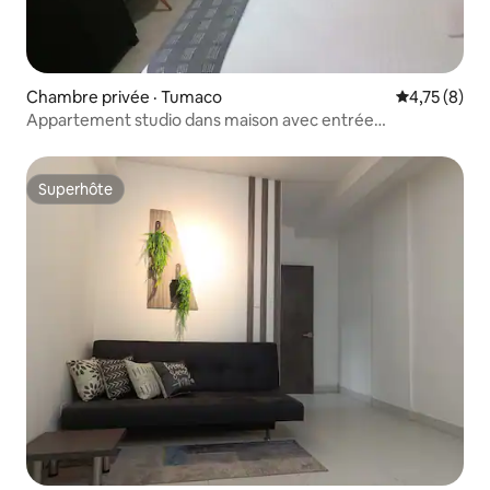
Chambre privée · Tumaco
Note moyenn
4,75 (8)
Appartement studio dans maison avec entrée
indépendante
Superhôte
Superhôte