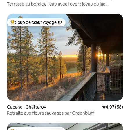
Terrasse au bord de l'eau avec foyer : joyau du lac
Spokane!
Coup de cœur voyageurs
Coup de cœur voyageurs parmi les plus aimés
Cabane · Chattaroy
Note moyenne
4,97 (58)
Retraite aux fleurs sauvages par Greenbluff