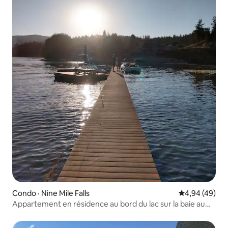
Condo · Nine Mile Falls
Note moyenne
4,94 (49)
Appartement en résidence au bord du lac sur la baie au
coucher du soleil