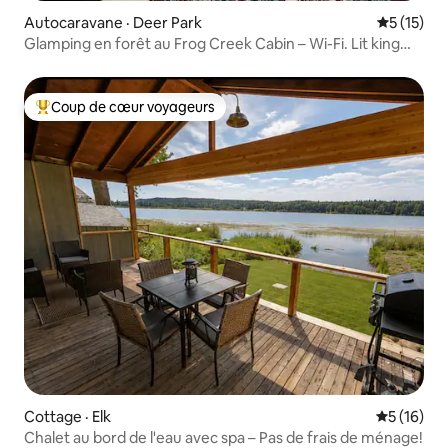
Autocaravane · Deer Park
Note moye
5 (15)
Glamping en forêt au Frog Creek Cabin – Wi-Fi. Lit king
size
Coup de cœur voyageurs
Coup de cœur voyageurs parmi les plus aimés
Cottage · Elk
Note moye
5 (16)
Chalet au bord de l'eau avec spa – Pas de frais de ménage!