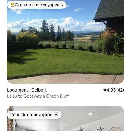
Coup de cœur voyageurs
Coup de cœur voyageurs parmi les plus aimés
Logement · Colbert
Note moyenne
4,93 (42)
La suite Getaway à Green Bluff
Coup de cœur voyageurs
Coup de cœur voyageurs