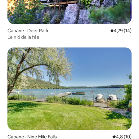
Cabane · Deer Park
Note moyenne
4,79 (14)
Le nid de la fée
Cabane · Nine Mile Falls
Note moyenn
4,8 (10)