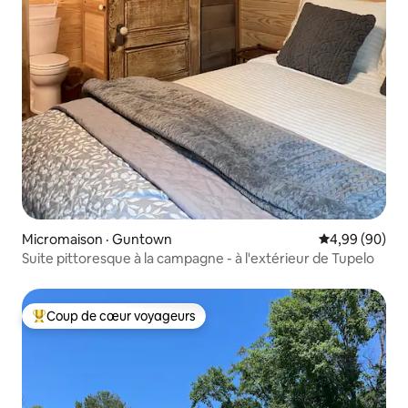
Micromaison · Guntown
Note moyenne
4,99 (90)
Suite pittoresque à la campagne - à l'extérieur de Tupelo
Coup de cœur voyageurs
Coup de cœur voyageurs parmi les plus aimés