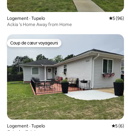
Logement · Tupelo
Note moye
5 (96)
Ackia 's Home Away from Home
Coup de cœur voyageurs
Coup de cœur voyageurs
Logement · Tupelo
Note moy
5 (6)