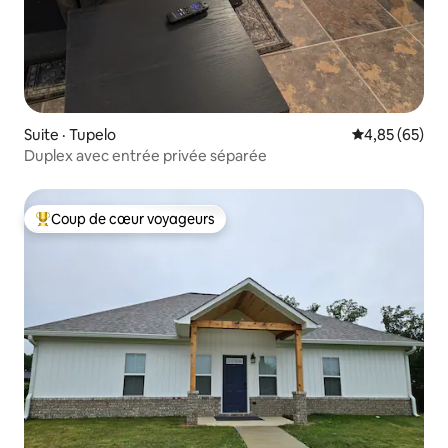
Suite · Tupelo
Note moyenne
4,85 (65)
Duplex avec entrée privée séparée
Coup de cœur voyageurs
Coup de cœur voyageurs parmi les plus aimés