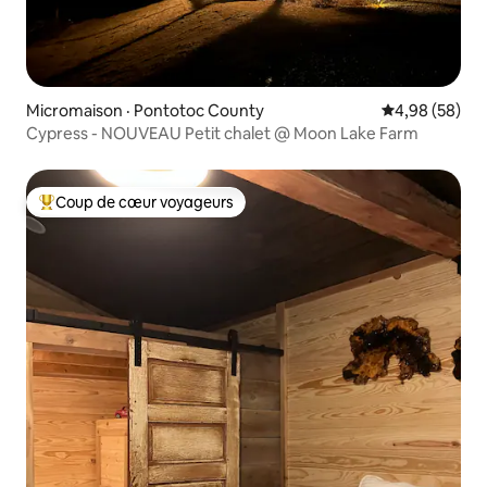
Micromaison · Pontotoc County
Note moyenne
4,98 (58)
Cypress - NOUVEAU Petit chalet @ Moon Lake Farm
Coup de cœur voyageurs
Coup de cœur voyageurs parmi les plus aimés