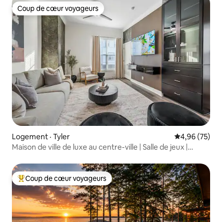
Coup de cœur voyageurs
Coup de cœur voyageurs
Logement · Tyler
Note moyenne
4,96 (75)
Maison de ville de luxe au centre-ville | Salle de jeux |
Terrain clos
Coup de cœur voyageurs
Coup de cœur voyageurs parmi les plus aimés