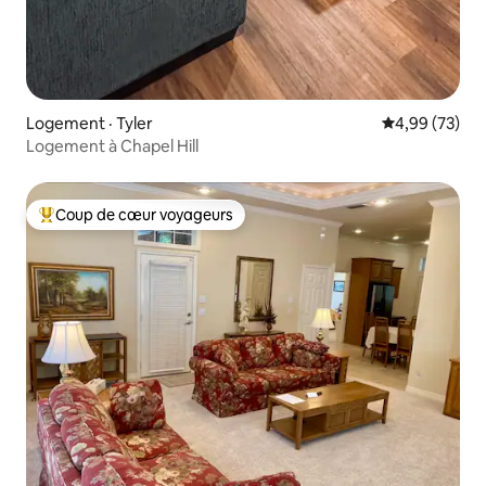
Logement · Tyler
Note moyenne
4,99 (73)
Logement à Chapel Hill
Coup de cœur voyageurs
Coup de cœur voyageurs parmi les plus aimés