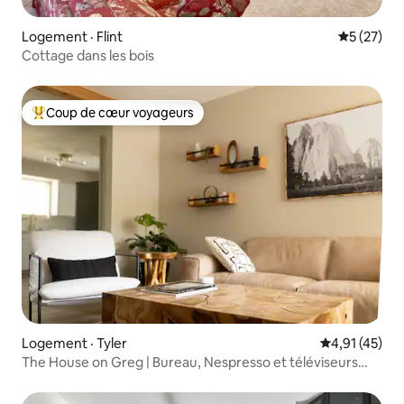
Logement · Flint
Note moye
5 (27)
Cottage dans les bois
Coup de cœur voyageurs
Coup de cœur voyageurs parmi les plus aimés
Logement · Tyler
Note moyenne
4,91 (45)
The House on Greg | Bureau, Nespresso et téléviseurs
intelligents