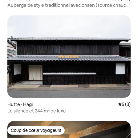
Auberge de style traditionnel avec onsen (source chaude
naturelle).
Hutte · Hagi
Note moy
5 (3)
Le silence et 244 m² de luxe
Coup de cœur voyageurs
Coup de cœur voyageurs