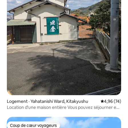
Logement · Yahatanishi Ward, Kitakyushu
Note moyenne
4,96 (74)
Location d'une maison entière Vous pouvez séjourner en
toute tranquillité, même avec des animaux de
compagnie. Profitez librement des barbecues et des plats
mijotés
Coup de cœur voyageurs
Coup de cœur voyageurs