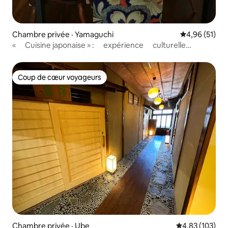
Chambre privée · Yamaguchi
Note moyenne
4,96 (51)
« Cuisine japonaise » : expérience culturelle
traditionnelle
Coup de cœur voyageurs
Coup de cœur voyageurs
Chambre privée · Ube
Note moyenne 
4,83 (103)