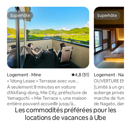
Superhôte
Superhôte
Superhôte
Superhôte
Logement · Mine
Note moyenne de 4,8 sur 5, 
4,8 (51)
Logement · Nagat
« 1dong Lease » Terrasse avec vue
OUVERTURE EN 202
imprenable notée 5 étoiles | Barbecue
de la rue thermal
À seulement 8 minutes en voiture
[Limité à un group
sur le toit et feu de camp | Jusqu'à 7
Logement entier 
d'Akifang-dong, Mie City, préfecture de
auberge privée si
personnes [8 minutes de Chubang-
Stationnement pour
Yamaguchi. « Mie Terrace », une maison
marche de Yumoto 
dong]
Même tarif pour j
entière pouvant accueillir jusqu'à
de Nagato, dans l
Les commodités préférées pour les
7 personnes Du lever au coucher du
Yamaguchi. On a ré
soleil, et la nuit étoilée Un moment de
maison pour que v
locations de vacances à Ube
luxe avec un paysage changeant.Au-
détendre tout en 
delà de la terrasse, vous pouvez voir les
nostalgie. Il y a 