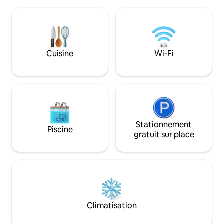
quatre saisons de la campagne, et le ciel
3 véhicules. Il y a 
étoilé brille la nuit. Vous pouvez
un magasin vendan
également regarder les étoiles en vous
spéciales de la p
asseyant autour d'un feu de camp sur la
et un magasin de y
terrasse tard dans la nuit.Il est
Découvrez les save
également exceptionnel de lever les
détendez-vous e
Cuisine
Wi-Fi
yeux tranquillement tout en se relaxant
dans la ville therma
dans une chaise à l'infini de la chambre
sources thermales
ou allongé sur le lit.Vous pouvez admirer
vous pouvez profi
les étoiles de l'intérieur ou de l'extérieur.
d'une journée aux
Il y a aussi un espace barbecue avec un
vous détendre à l'a
toit, de sorte que vous pouvez vous
Comme il s'agit d
détendre et avoir un moment spécial
privée dans un en
même les jours de pluie. Il n'y a pas de
Stationnement
des insectes peuv
Piscine
maisons privées à proximité.N'hésitez
cas, veuillez vous
gratuit sur place
pas à rester aussi longtemps que vous le
même. Veuillez vou
souhaitez. Akiyoshi-dai, Akibodo et
des bruits forts ou
Beppu Bentenike sont tous à moins de
h, car le quartier 
10 minutes en voiture. De plus, l'accès
résidentiel calme. Passez un moment
aux principales destinations touristiques
spécial dans une v
de la préfecture de Yamaguchi est
chaleureuse. Dans 
excellent, notamment Kakushima, le
visite.
Climatisation
sanctuaire Motonokushi à Nagato
(environ 1 heure), le marché de Karato