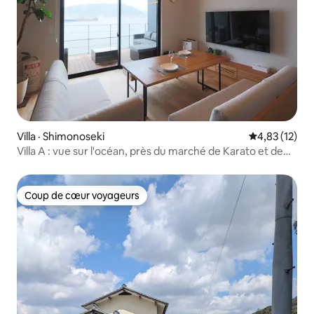
Villa · Shimonoseki
Note moyenne
4,83 (12)
Villa A : vue sur l'océan, près du marché de Karato et de
2 sanctuaires
Coup de cœur voyageurs
Coup de cœur voyageurs