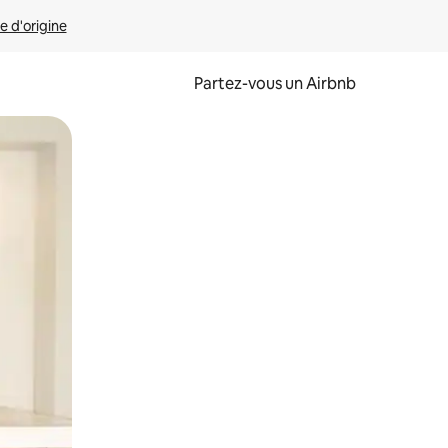
e d'origine
Partez-vous un Airbnb
et en les faisant glisser.