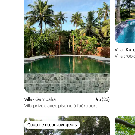
Villa · Ku
Villa trop
Vue impr
Villa · Gampaha
Note moyenne de 5
5 (23)
Villa privée avec piscine à l'aéroport -
Negombo
Coup de cœur voyageurs
Coup de cœur voyageurs