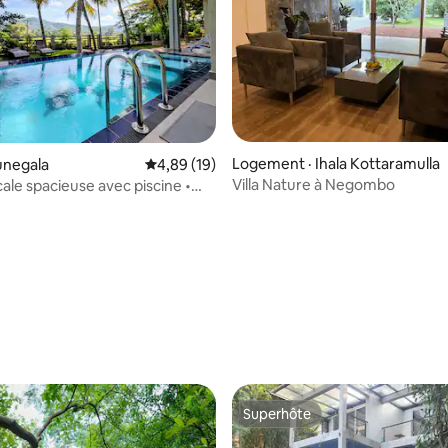
Logement · Ihala Kottaramulla
runegala
Note moyenne de 4,89 sur 5, 19 commentai
4,89 (19)
Villa Nature à Negombo
icale spacieuse avec piscine •
enable
 sur 5, 23 commentaires
Superhôte
Superhôte