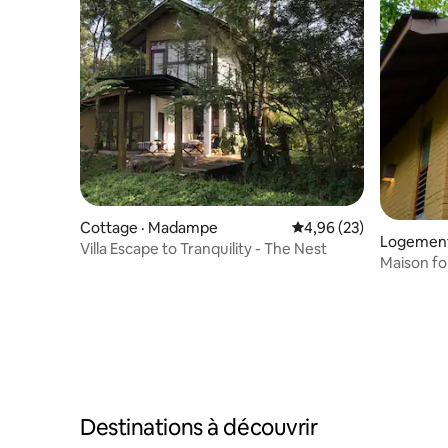
Cottage · Madampe
Note moyenne de 4,96
4,96 (23)
Logement
Villa Escape to Tranquility - The Nest
Maison fo
Destinations à découvrir