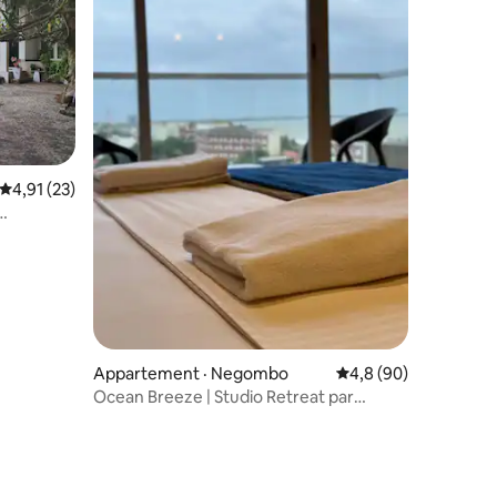
Note moyenne de 4,91 sur 5, 23 commentaires
4,91 (23)
res
Appartement · Negombo
Note moyenne de 4,8
4,8 (90)
Ocean Breeze | Studio Retreat par
TidesEnd