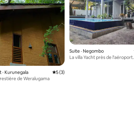
Suite · Negombo
La villa Yacht près de l'aéroport
international de Colombo
 sur 5, 23 commentaires
 · Kurunegala
Note moyenne de 5 sur 5, 3 commentai
5 (3)
restière de Weralugama