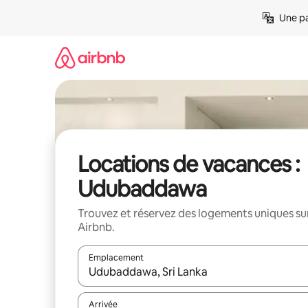
Aller
Une pa
directement
au
contenu
Locations de vacances :
Udubaddawa
Trouvez et réservez des logements uniques su
Airbnb.
Emplacement
Quand les résultats sont affichés, parcourez-les en 
Arrivée