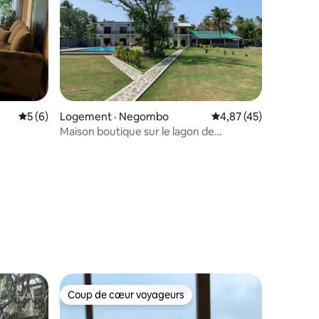
Note moyenne de 5 sur 5, 6 commentaires
5 (6)
Logement · Negombo
Note moyenne de 4,87
4,87 (45)
res
Maison boutique sur le lagon de
Negombo
Coup de cœur voyageurs
Coup de cœur voyageurs