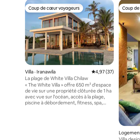
Coup de cœur voyageurs
Coup de
Coup de cœur voyageurs
Coup de
Villa · Iranawila
Note moyenne de 4,97
4,97 (37)
La plage de White Villa Chilaw
« The White Villa » offre 650 m² d'espace
de vie sur une propriété clôturée de 1 ha
avec vue sur l'océan, accès à la plage,
piscine à débordement, fitness, spa,
quatre jacuzzis et bien plus encore. Son
architecture allie design moderne et
influences locales pour une ambiance
unique. Les équipements comprennent
une connexion Wi-Fi, un petit-déjeuner
Logement
en libre-service, des chambres
Villa desi