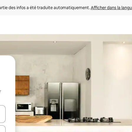
rtie des infos a été traduite automatiquement. 
Afficher dans la langu
r
utilisant les flèches vers le haut et vers le bas, ou en appuyant dessus 