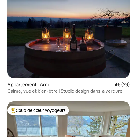
Appartement · Arni
Note moye
5 (29)
Calme, vue et bien-être ! Studio design dans la verdure
Coup de cœur voyageurs
Coup de cœur voyageurs parmi les plus aimés