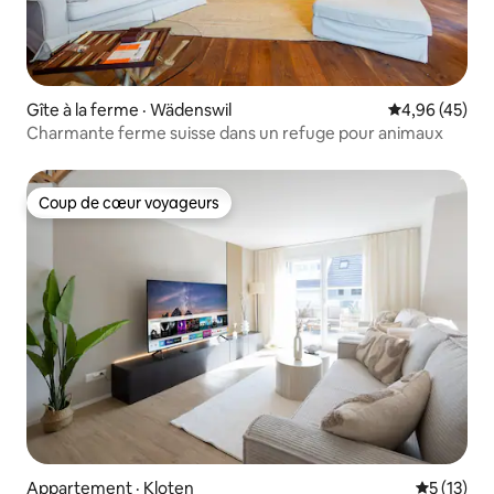
Gîte à la ferme · Wädenswil
Note moyenne
4,96 (45)
Charmante ferme suisse dans un refuge pour animaux
Coup de cœur voyageurs
Coup de cœur voyageurs
Appartement · Kloten
Note moye
5 (13)