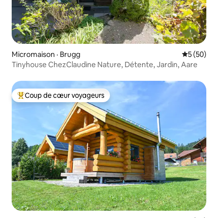
Micromaison · Brugg
Note moye
5 (50)
Tinyhouse ChezClaudine Nature, Détente, Jardin, Aare
Coup de cœur voyageurs
Coup de cœur voyageurs parmi les plus aimés