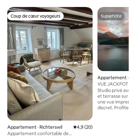
Coup de cœur voyageurs
Superhôte
Coup de cœur voyageurs
Superhôte
Appartement · Vi
VUE JACKPOT avec
30 m2 sur le toit
Studio privé avec
et terrasse sur le 
une vue imprenabl
discret. Profitez 
pause à deux. Le studio (40 m2) dispose
d'une entrée, d'u
une kitchenette 
Appartement · Richterswil
Note moyenne de 4,9 sur 5, 
4,9 (20)
fonctionnelle, d'un
Appartement confortable de