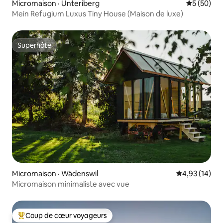
Micromaison · Unteriberg
Note moye
5 (50)
Mein Refugium Luxus Tiny House (Maison de luxe)
Superhôte
Superhôte
Micromaison · Wädenswil
Note moyenne
4,93 (14)
Micromaison minimaliste avec vue
Coup de cœur voyageurs
Coup de cœur voyageurs parmi les plus aimés