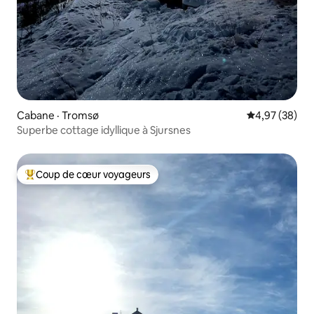
Cabane · Tromsø
Note moyenne
4,97 (38)
Superbe cottage idyllique à Sjursnes
Coup de cœur voyageurs
Coup de cœur voyageurs parmi les plus aimés