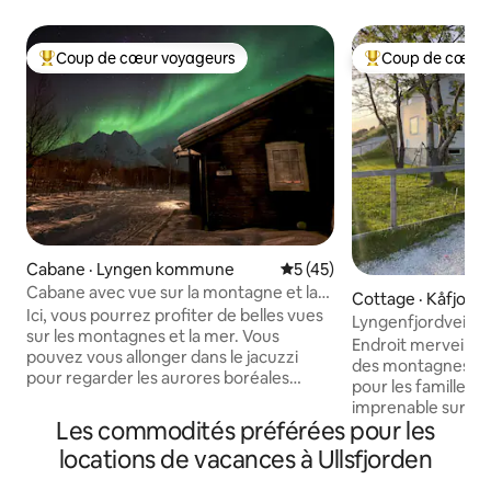
Coup de cœur voyageurs
Coup de cœur 
Coup de cœur voyageurs parmi les plus aimés
Coup de cœur voy
Cabane · Lyngen kommune
Note moyenne de 5 sur 5, 
5 (45)
Cabane avec vue sur la montagne et la
Cottage · Kåfjor
mer.
Ici, vous pourrez profiter de belles vues
Lyngenfjordveien
sur les montagnes et la mer. Vous
Endroit merveilleu
pouvez vous allonger dans le jacuzzi
des montagnes. C'e
pour regarder les aurores boréales
pour les familles. 
danser à travers les montagnes.
imprenable sur les
Beaucoup de belles possibilités de
Les commodités préférées pour les
possibilité de voir
randonnée à proximité, par exemple.
hiver et au soleil d
locations de vacances à Ullsfjorden
Blåisvannet et Lyngentrappa. Un point
de bonnes possibi
de départ idéal pour ceux qui
proximité. De la p