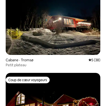
Cabane · Tromsø
Note moye
5 (38)
Petit plateau
Coup de cœur voyageurs
Coup de cœur voyageurs