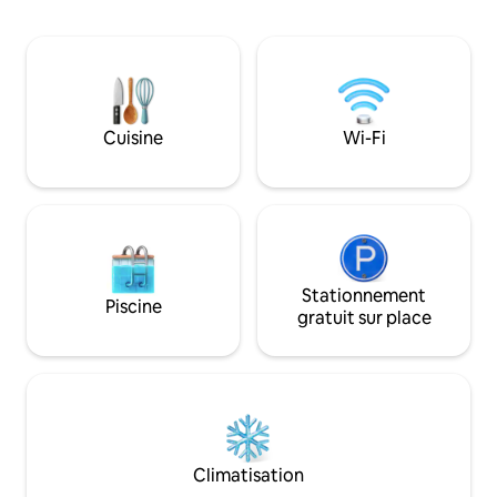
s'intéressent aux randonnées en
monter directemen
montagne dans les Alpes de Lyngen. À
montagne Storhau
seulement 20 minutes en voiture de
trouve également 
Lyngseidet. On y trouve une épicerie et
proche des autre
plus encore. La cabane a installé une
populaires. Sauna au feu de bois et
pompe à chaleur pour une température
cabane barbecue. L
Cuisine
Wi-Fi
intérieure parfaite. Il y a également une
fourni. Lits supplé
bonne place de parking estivale et
voyage pour enfan
hivernale, ainsi qu'un chargeur de
Animaux admis. Ra
voiture électrique.
disponibles.
Stationnement
Piscine
gratuit sur place
Climatisation