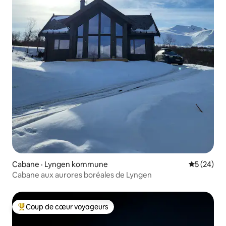
Cabane · Lyngen kommune
Note moye
5 (24)
Cabane aux aurores boréales de Lyngen
Coup de cœur voyageurs
Coup de cœur voyageurs parmi les plus aimés