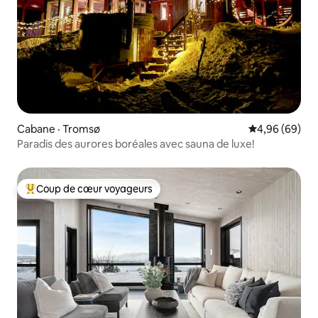
Cabane · Tromsø
Note moyenne
4,96 (69)
Paradis des aurores boréales avec sauna de luxe!
Coup de cœur voyageurs
Coup de cœur voyageurs parmi les plus aimés