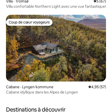
Villa · Tromsø
Note moye
5 (67)
Villa confortable Northern Light avec une vue fantastique!
Coup de cœur voyageurs
Coup de cœur voyageurs
Cabane · Lyngen kommune
Note moyenne
4,95 (57)
Cabane idyllique dans les Alpes de Lyngen
Destinations à découvrir