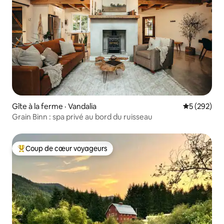
Gîte à la ferme · Vandalia
Note moyen
5 (292)
Grain Binn : spa privé au bord du ruisseau
Coup de cœur voyageurs
Coup de cœur voyageurs parmi les plus aimés