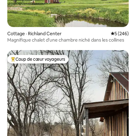
Cottage · Richland Center
Note moyen
5 (246)
Magnifique chalet d'une chambre niché dans les collines
Coup de cœur voyageurs
Coup de cœur voyageurs parmi les plus aimés