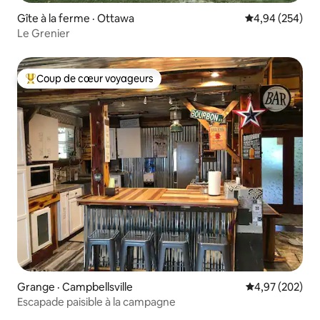
Gîte à la ferme · Ottawa
Note moyenne 
4,94 (254)
Le Grenier
Coup de cœur voyageurs
Coup de cœur voyageurs parmi les plus aimés
Grange · Campbellsville
Note moyenne 
4,97 (202)
Escapade paisible à la campagne