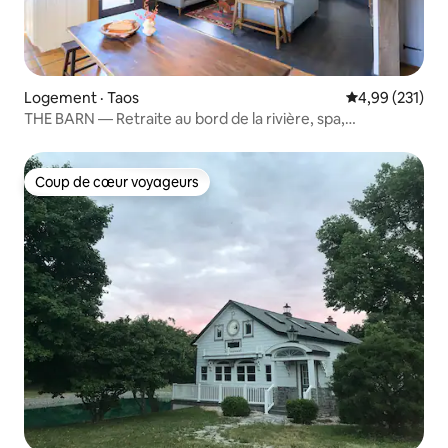
Logement · Taos
Note moyenne 
4,99 (231)
THE BARN — Retraite au bord de la rivière, spa,
climatisation, chargeur pour véhicule électrique
Coup de cœur voyageurs
Coup de cœur voyageurs