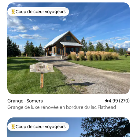
Coup de cœur voyageurs
Coup de cœur voyageurs parmi les plus aimés
Grange · Somers
Note moyenne 
4,99 (270)
Grange de luxe rénovée en bordure du lac Flathead
Coup de cœur voyageurs
Coup de cœur voyageurs parmi les plus aimés