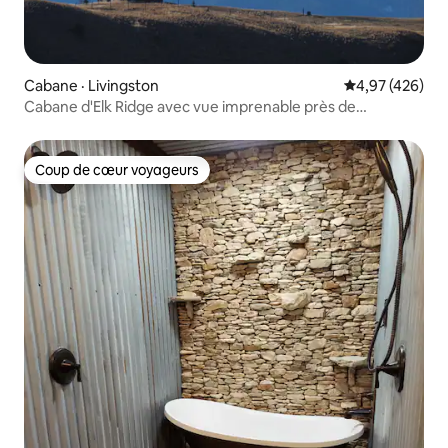
Cabane · Livingston
Note moyenne 
4,97 (426)
Cabane d'Elk Ridge avec vue imprenable près de
Yellowstone
Coup de cœur voyageurs
Coup de cœur voyageurs