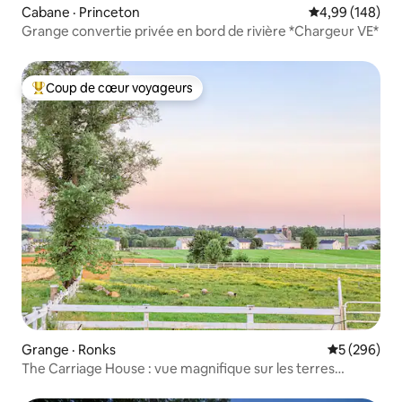
Cabane · Princeton
Note moyenne 
4,99 (148)
Grange convertie privée en bord de rivière *Chargeur VE*
Coup de cœur voyageurs
Coup de cœur voyageurs parmi les plus aimés
Grange · Ronks
Note moyen
5 (296)
The Carriage House : vue magnifique sur les terres
agricoles.