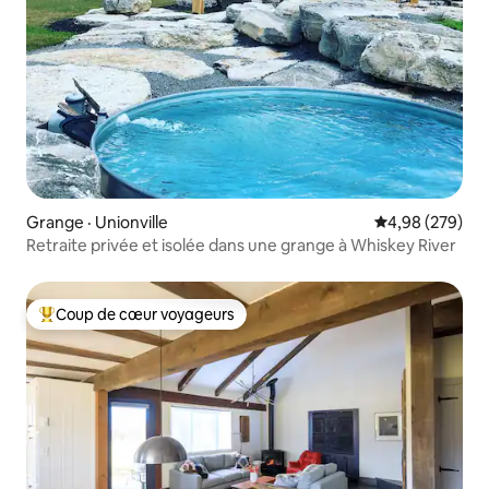
Grange · Unionville
Note moyenne 
4,98 (279)
Retraite privée et isolée dans une grange à Whiskey River
Coup de cœur voyageurs
Coup de cœur voyageurs parmi les plus aimés