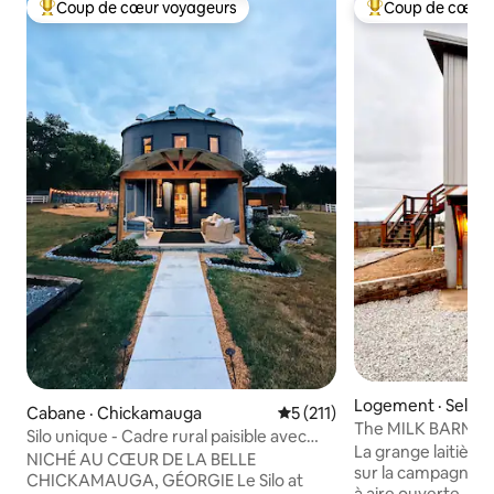
Coup de cœur voyageurs
Coup de cœur 
Coup de cœur voyageurs parmi les plus aimés
Coup de cœur voy
Logement · Selig
Cabane · Chickamauga
Note moyenne de 5 sur 5, 2
5 (211)
The MILK BARN : 1
Silo unique - Cadre rural paisible avec
Ridge, Ar
La grange laitière
vue sur la montagne
NICHÉ AU CŒUR DE LA BELLE
sur la campagne, mais 
CHICKAMAUGA, GÉORGIE Le Silo at
à aire ouverte, ha