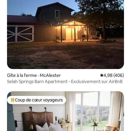
Gîte à la ferme · McAlester
Note moyenne 
4,98 (406)
Selah Springs Barn Apartment - Exclusivement sur AirBnB
Coup de cœur voyageurs
Coup de cœur voyageurs parmi les plus aimés