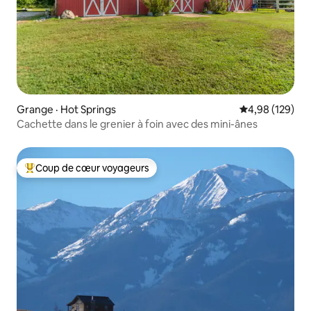
Grange · Hot Springs
Note moyenne 
4,98 (129)
Cachette dans le grenier à foin avec des mini-ânes
Coup de cœur voyageurs
Coup de cœur voyageurs parmi les plus aimés