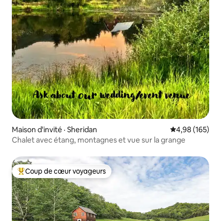
Maison d'invité · Sheridan
Note moyenne 
4,98 (165)
Chalet avec étang, montagnes et vue sur la grange
Coup de cœur voyageurs
Coup de cœur voyageurs parmi les plus aimés