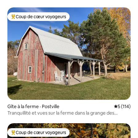
rivière
Coup de cœur voyageurs
Coup de cœur voyageurs parmi les plus aimés
Gîte à la ferme · Postville
Note moyen
5 (114)
Tranquillité et vues sur la ferme dans la grange des
voyageurs
Coup de cœur voyageurs
Coup de cœur voyageurs parmi les plus aimés