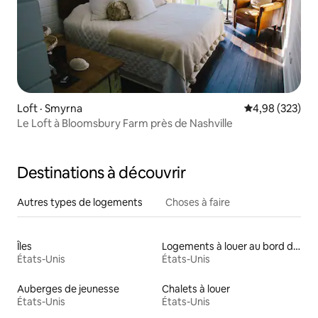
Loft · Smyrna
Note moyenne 
4,98 (323)
Le Loft à Bloomsbury Farm près de Nashville
Destinations à découvrir
Autres types de logements
Choses à faire
Îles
Logements à louer au bord d'un lac
États-Unis
États-Unis
Auberges de jeunesse
Chalets à louer
États-Unis
États-Unis