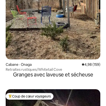
Cabane · Onaga
Note moyenne 
4,98 (159)
Retraites rustiques/Whitetail Cove
Granges avec laveuse et sécheuse
Coup de cœur voyageurs
Coup de cœur voyageurs parmi les plus aimés