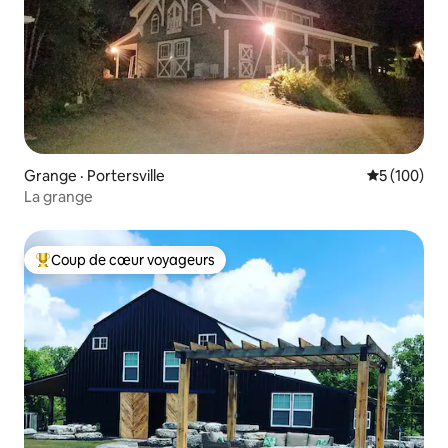
Grange · Portersville
Note moyen
5 (100)
La grange
Coup de cœur voyageurs
Coup de cœur voyageurs parmi les plus aimés