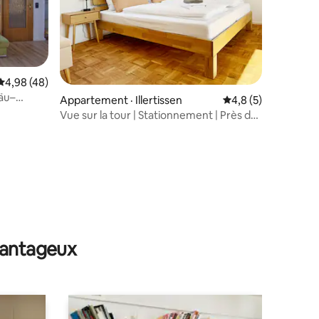
Note moyenne de 4,98 sur 5, 48 commentaires
4,98 (48)
äu–
res
Appartement · Illertissen
Note moyenne de 4,
4,8 (5)
rge
Vue sur la tour | Stationnement | Près de
l'A7 / gare | Laveuse
avantageux