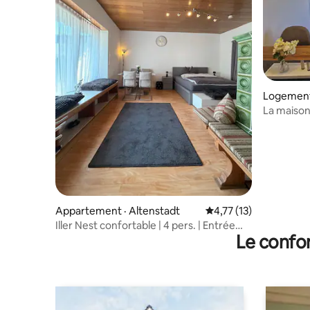
Logement
La maison
attend
Appartement · Altenstadt
Note moyenne de 4,77
4,77 (13)
Iller Nest confortable | 4 pers. | Entrée
Le confor
indépendante