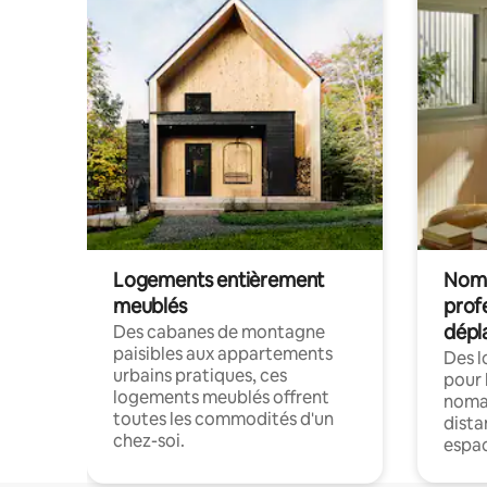
Logements entièrement
Noma
meublés
prof
dépl
Des cabanes de montagne
paisibles aux appartements
Des 
urbains pratiques, ces
pour 
logements meublés offrent
nomad
toutes les commodités d'un
dista
chez-soi.
espac