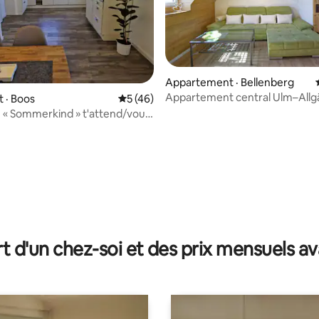
Appartement · Bellenberg
Appartement central Ulm–Allg
 · Boos
Note moyenne de 5 sur 5, 46 commentai
5 (46)
Legoland avec borne de recha
 « Sommerkind » t'attend/vous
électrique
 sur 5, 13 commentaires
t d'un chez-soi et des prix mensuels 