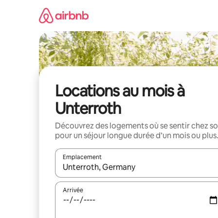
Aller
directement
au
contenu
Locations au mois à
Unterroth
Découvrez des logements où se sentir chez so
pour un séjour longue durée d’un mois ou plus
Emplacement
Quand les résultats sont affichés, parcourez-les en 
Arrivée