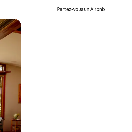
Partez-vous un Airbnb
et en les faisant glisser.