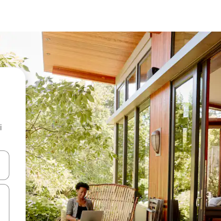
i
.
utilisant les flèches vers le haut et vers le bas, ou en appuyant dessus 