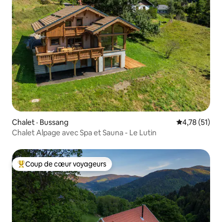
Chalet · Bussang
Note moyenne
4,78 (51)
Chalet Alpage avec Spa et Sauna - Le Lutin
Coup de cœur voyageurs
Coup de cœur voyageurs parmi les plus aimés