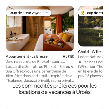
Coup de cœur voyageurs
Coup de cœur 
Coup de cœur voyageurs
Coup de cœur voy
Chalet · Willer-su
Appartement · La Bresse
Note moyenne de 5 sur 5, 
5 (18)
Lodge Nature 4 éto
Vue Forêt
Jardins secrets de Phuket - sauna
🌲 Racines Lodge 
jacuzzi pour 2
(Willer-sur-Thur) !
Les Jardins Secrets de Phuket – Suites &
en lisière de forêt
Spa Offrez-vous une parenthèse de
privé 5 places vue
bien-être dans cette suite inspirée de la
Brasero. Confort 
Thaïlande. Jacuzzi privatif, sauna privatif,
Les commodités préférées pour les
draps, serviettes &
home cinéma immersif, grand lit
démarrer le séjour 
180x200, coin salon canapé, véranda,
locations de vacances à Urbès
pastilles lave-vaisse
cuisine équipée, ambiance zen et
Idéal couples/fami
lumière tamisée créent un véritable
lodge, proche ski 
cocon pour les amoureux. La terrasse
Parking privé, gare
offre une vue panoramique