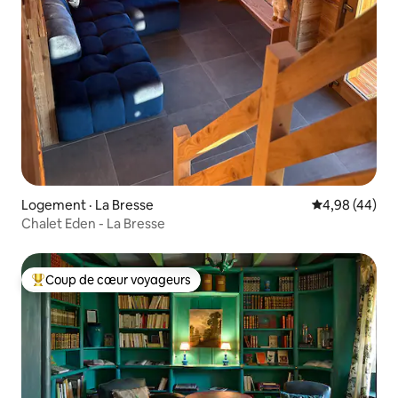
Logement · La Bresse
Note moyenne
4,98 (44)
Chalet Eden - La Bresse
Coup de cœur voyageurs
Coup de cœur voyageurs parmi les plus aimés