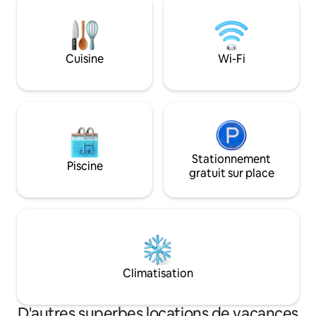
ruisseau & sérénit
spectaculaire sur La Bresse et les
havre de paix ! ✨
Hautes-Vosges. Transats et sauna avec
vue panoramique Suite exclusivement
réservée aux adultes.
Cuisine
Wi-Fi
Stationnement
Piscine
gratuit sur place
Climatisation
D'autres superbes locations de vacances