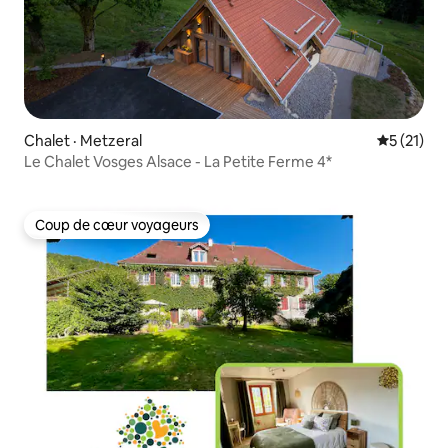
Chalet · Metzeral
Note moye
5 (21)
Le Chalet Vosges Alsace - La Petite Ferme 4*
Coup de cœur voyageurs
Coup de cœur voyageurs