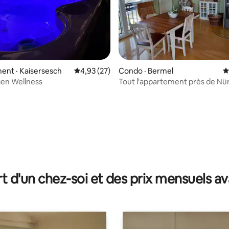
ent · Kaisersesch
Note moyenne de 4,93 sur 5, 27 commentai
4,93 (27)
Condo · Bermel
N
en Wellness
Tout l'appartement près de Nü
et Cochem
 sur 5, 71 commentaires
t d'un chez-soi et des prix mensuels 