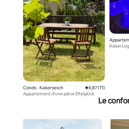
Appartem
KaiserLog
Condo · Kaisersesch
Note moyenne de 4,87
4,87 (71)
Appartement d'une pièce Eifelglück
Le confor