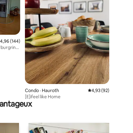
res
ote moyenne de 4,96 sur 5, 144 commentaires
4,96 (144)
rburgring
Condo · Hauroth
Note moyenne de 4,93
4,93 (92)
[E]ifeel like Home
avantageux