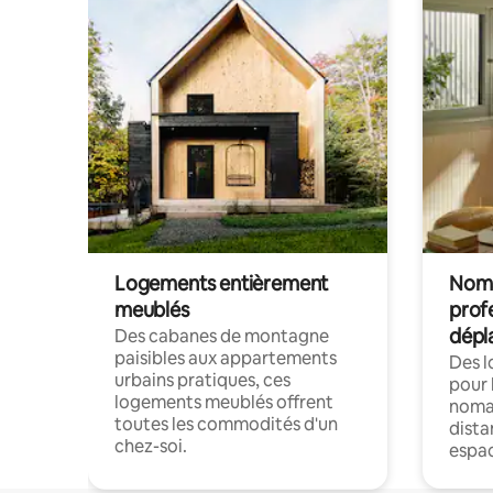
Logements entièrement
Noma
meublés
prof
dépl
Des cabanes de montagne
paisibles aux appartements
Des 
urbains pratiques, ces
pour 
logements meublés offrent
nomad
toutes les commodités d'un
dista
chez-soi.
espac