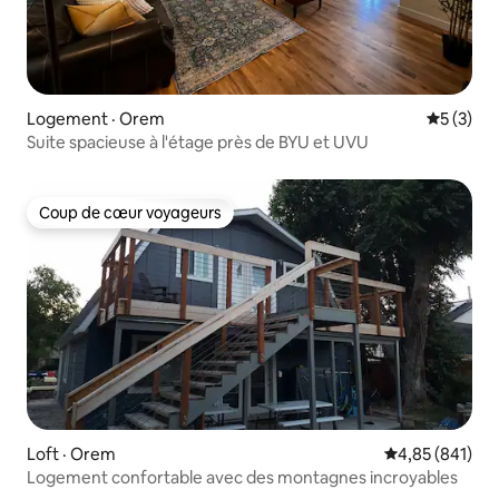
Logement · Orem
Note moy
5 (3)
Suite spacieuse à l'étage près de BYU et UVU
Coup de cœur voyageurs
Coup de cœur voyageurs
Loft · Orem
Note moyenne 
4,85 (841)
Logement confortable avec des montagnes incroyables