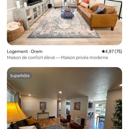
Logement · Orem
Note moyenne
4,97 (75)
Maison de confort élevé — Maison privée moderne
Superhôte
Superhôte