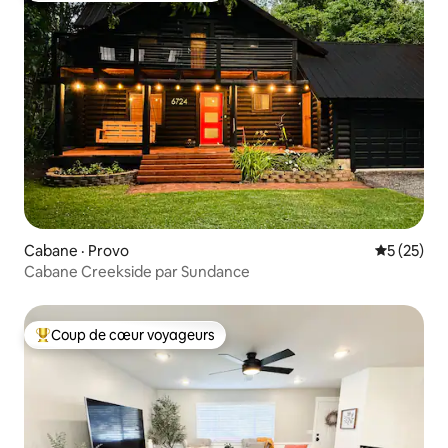
Cabane · Provo
Note moye
5 (25)
Cabane Creekside par Sundance
Coup de cœur voyageurs
Coup de cœur voyageurs parmi les plus aimés