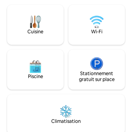
rapide et espace pour se détendre. Sons
magnifiques. Aprè
domestiques légers à l'étage de 7 h à
remplie au travail o
22 h. Pas de fête ni de soirée. Une salle
détendez-vous en
de bain fait de ce refuge spacieux un
dans la cuisine bi
excellent rapport qualité-prix. En raison
vous relaxant dans 
de graves allergies familiales et d'une
Cuisine
Wi-Fi
type spa avec la l
exception approuvée par Airbnb, on NE
deux personnes ou
PEUT PAS accueillir d'animaux, y compris
dans le lit king-si
les animaux d'assistance.
Stationnement
Piscine
gratuit sur place
Climatisation