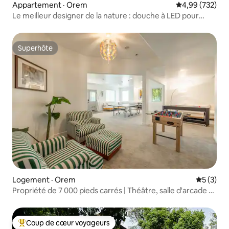
Appartement · Orem
Note moyenne 
4,99 (732)
Le meilleur designer de la nature : douche à LED pour
deux personnes !
Superhôte
Superhôte
Logement · Orem
Note moy
5 (3)
Propriété de 7 000 pieds carrés | Théâtre, salle d'arcade et
aile pour enfants
Coup de cœur voyageurs
Coup de cœur voyageurs parmi les plus aimés