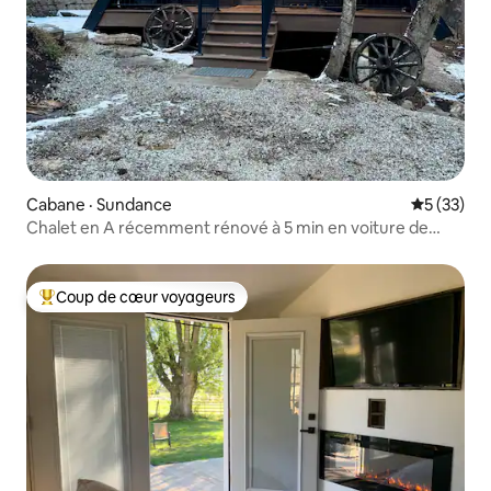
Cabane · Sundance
Note moye
5 (33)
Chalet en A récemment rénové à 5 min en voiture de
Sundance
Coup de cœur voyageurs
Coup de cœur voyageurs parmi les plus aimés