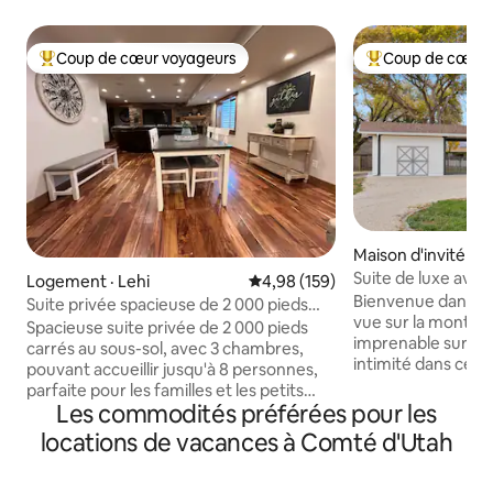
Coup de cœur voyageurs
Coup de cœur 
Coup de cœur voyageurs parmi les plus aimés
Coup de cœur voy
Maison d'invité · 
Suite de luxe ave
Logement · Lehi
Note moyenne de 4,98 sur 5, 1
4,98 (159)
Bienvenue dans vo
Suite privée spacieuse de 2 000 pieds
vue sur la montagn
carrés avec 3 chambres|Région de
Spacieuse suite privée de 2 000 pieds
imprenable sur la
Provo–SLC
carrés au sous-sol, avec 3 chambres,
intimité dans cet
pouvant accueillir jusqu'à 8 personnes,
d'hôtes de 800 pie
parfaite pour les familles et les petits
nouvellement const
Les commodités préférées pour les
groupes. Entrée privée. Juste à côté de
située au centre. Ce magnifique cadre
l'I-15, à seulement 30 minutes de Provo
locations de vacances à Comté d'Utah
champêtre est pro
et de Salt Lake City. Suite ENTIÈRE avec
de pistes de ski 
cuisine complète, lits confortables, Wi-Fi
nombreux sentier