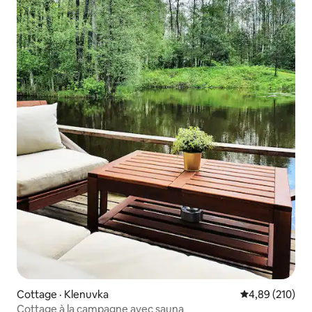
Cottage · Klenuvka
Note moyenne 
4,89 (210)
Cottage à la campagne avec sauna