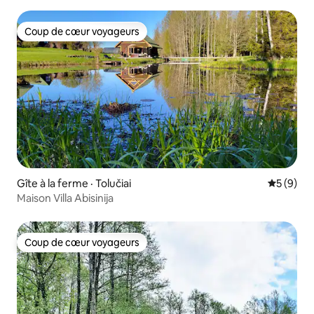
Coup de cœur voyageurs
Coup de cœur voyageurs
Gîte à la ferme · Tolučiai
Note moy
5 (9)
Maison Villa Abisinija
Coup de cœur voyageurs
Coup de cœur voyageurs