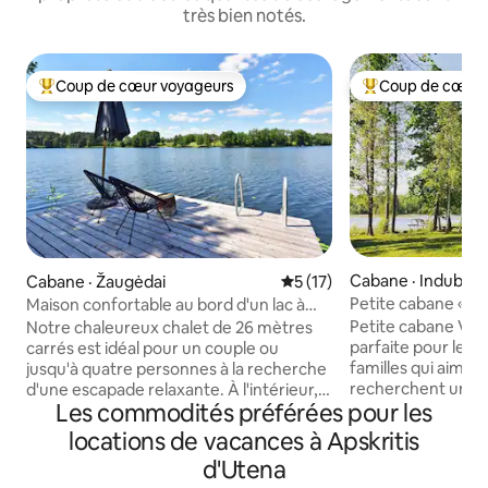
très bien notés.
Coup de cœur voyageurs
Coup de cœur 
Coup de cœur voyageurs parmi les plus aimés
Coup de cœur voy
Cabane · Indubaki
Cabane · Žaugėdai
Note moyenne de 5 sur 5, 
5 (17)
Petite cabane « Va
Maison confortable au bord d'un lac à
écologique Keme
Smilga
Petite cabane Vas
Notre chaleureux chalet de 26 mètres
parfaite pour les c
carrés est idéal pour un couple ou
familles qui aiment
jusqu'à quatre personnes à la recherche
recherchent une por
d'une escapade relaxante. À l'intérieur,
Les commodités préférées pour les
chalet dispose d'un 
vous trouverez une cuisinette, un coin
simple, d'une douc
repas, un lit double, des lits
locations de vacances à Apskritis
cuisine. « Vasara »
supplémentaires et une salle de bain
d'Utena
ferme écologique 
avec douche. Le climatiseur permet de