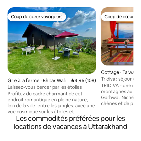
Coup de cœur voyageurs
Coup de cœur vo
Coup de cœur voyageurs
Coup de cœur vo
Cottage · Talwari 
e Stat
Tridiva : séjour e
Gîte à la ferme · Bhitar Wali
Note moyenne de 4,96 sur 5, 1
4,96 (108)
sur l'Himalaya
TRIDIVA - une retra
Laissez-vous bercer par les étoiles
montagnes au cœu
Profitez du cadre charmant de cet
Garhwal. Niché au
endroit romantique en pleine nature,
chênes et de pins
loin de la ville, entre les jungles, avec une
une vue imprenabl
vue cosmique sur les étoiles et
des sentiers tranqui
Les commodités préférées pour les
Dehradun. On peut voir les étoiles et
simples de la vie 
Dehradun depuis la fenêtre de sa
locations de vacances à Uttarakhand
Promenez-vous dan
chambre. Le balcon est vraiment
village de montagne
envoûtant au coucher du soleil. Chaque
randonnées d'une