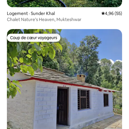
Logement · Sunder Khal
Note moyenne
4,96 (55)
Chalet Nature's Heaven, Mukteshwar
Coup de cœur voyageurs
Coup de cœur voyageurs