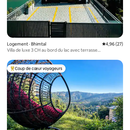
Logement · Bhimtal
Note moyenne
4,96 (27)
Villa de luxe 3 CH au bord du lac avec terrasse
privée · Bhimtal
Coup de cœur voyageurs
Coup de cœur voyageurs parmi les plus aimés