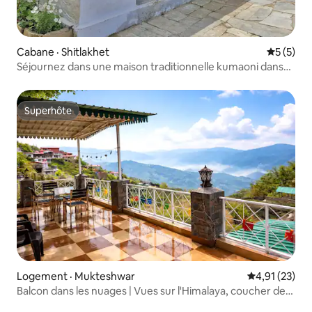
Cabane · Shitlakhet
Note moy
5 (5)
Séjournez dans une maison traditionnelle kumaoni dans
les collines
Superhôte
Superhôte
Logement · Mukteshwar
Note moyenne
4,91 (23)
Balcon dans les nuages | Vues sur l'Himalaya, coucher de
soleil