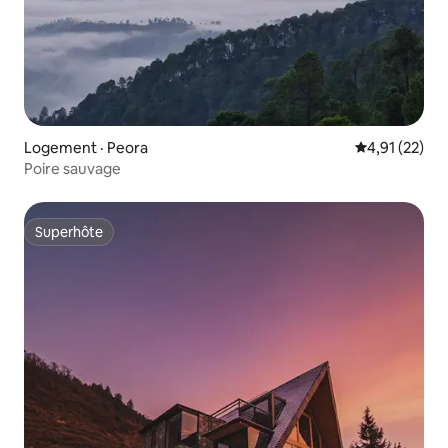
Logement · Peora
Note moyenne
4,91 (22)
Poire sauvage
Superhôte
Superhôte