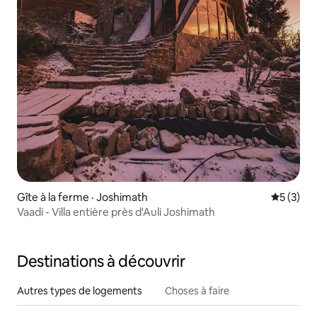
Gîte à la ferme · Joshimath
Note moy
5 (3)
Vaadi - Villa entière près d'Auli Joshimath
Destinations à découvrir
Autres types de logements
Choses à faire