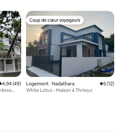
Coup de cœur voyageurs
Coup de cœur voyageurs
res
Note moyenne de 4,94 sur 5, 49 commentaires
4,94 (49)
Logement · Nadathara
Note moyenne de 
5 (12)
mbres
White Lotus - Maison à Thrissur