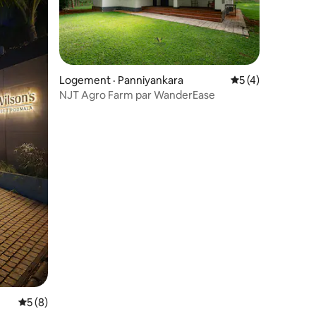
res
Logement · Panniyankara
Note moyenne de 
5 (4)
NJT Agro Farm par WanderEase
Note moyenne de 5 sur 5, 8 commentaires
5 (8)