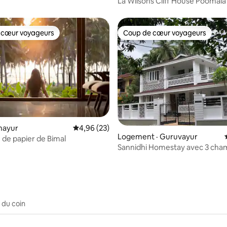
La Wilsons Cliff House Poomala
 cœur voyageurs
Coup de cœur voyageurs
 cœur voyageurs
Coup de cœur voyageurs
 sur 5, 10 commentaires
nnayur
Note moyenne de 4,96 sur 5, 23 commentai
4,96 (23)
Logement · Guruvayur
 de papier de Bimal
Sannidhi Homestay avec 3 cha
climatisées pour les familles
 du coin