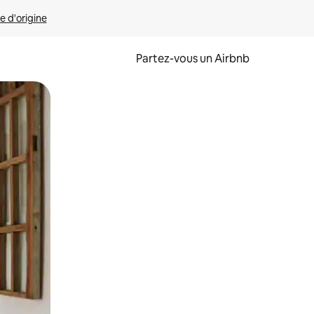
e d'origine
Partez-vous un Airbnb
et en les faisant glisser.