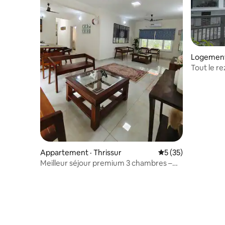
Logement 
Tout le r
Appartement · Thrissur
Note moyenne de 5
5 (35)
Meilleur séjour premium 3 chambres –
7Elysee Homestay, Lapis