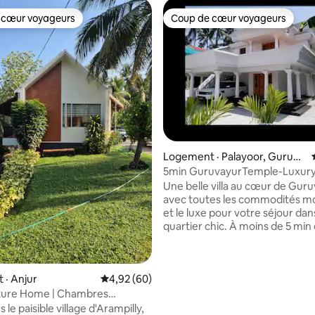
 cœur voyageurs
Coup de cœur voyageurs
 cœur voyageurs
Coup de cœur voyageurs
Logement · Palayoor, Guruva
yur
5min GuruvayurTemple-LuxuryV
Spacious - Luxueuse villa spacie
Une belle villa au cœur de Gur
min du temple de Guruvayur
avec toutes les commodités m
et le luxe pour votre séjour dan
quartier chic. À moins de 5 min
voiture du temple de Guruvayoor !
sommes une villa adaptée aux 
aux personnes âgées, axée sur 
 · Anjur
Note moyenne de 4,92 sur 5, 60 commentai
4,92 (60)
familles. Veuillez sélectionner
 sur 5, 27 commentaires
de voyageurs pour voir le prix. 
ature Home | Chambres
vous assurer que les adultes, l
s | Cour arrière privée
 le paisible village d'Arampilly,