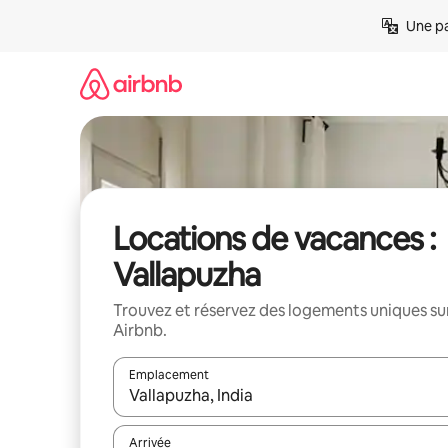
Aller
Une pa
directement
au
contenu
Locations de vacances :
Vallapuzha
Trouvez et réservez des logements uniques su
Airbnb.
Emplacement
Quand les résultats sont affichés, parcourez-les en 
Arrivée