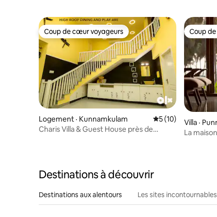
Coup de cœur voyageurs
Coup de
Coup de cœur voyageurs
Coup de
Logement · Kunnamkulam
Note moyenne de 5
5 (10)
Villa · Pu
Charis Villa & Guest House près de
La maison
Guruvayoor 5 chambres/4 chambres
Destinations à découvrir
Destinations aux alentours
Les sites incontournables