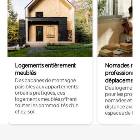
Logements entièrement
Nomades num
meublés
professionnel
déplacement
Des cabanes de montagne
paisibles aux appartements
Des logements
urbains pratiques, ces
pour les profes
logements meublés offrent
nomades et trav
toutes les commodités d'un
distance avec le
chez-soi.
espaces de trav