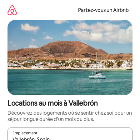
Aller
directement
Partez-vous un Airbnb
au
contenu
Locations au mois à Vallebrón
Découvrez des logements où se sentir chez soi pour un
séjour longue durée d’un mois ou plus.
Emplacement
Quand les résultats sont affichés, parcourez-les en utilisant les 