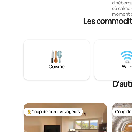
d'héberge
anciens et d'artisanat moderne. Elle est
où calme 
idéale pour une famille, un groupe ou un
moment de dé
couple souhaitant découvrir tout ce que
Les commodité
accueillon
la région a à offrir.
pensé pour v
nordique 
au bois à 
terrasse.
après une
petit déj
et locaux v
pouvons o
Cuisine
Wi-F
demande
D'aut
Coup de cœur voyageurs
Coup de
Coup de cœur voyageurs parmi les plus aimés
Coup de