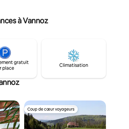
hamacs, chaises longues... parfait pour
farniente, barbecue, lacs, rando, ski,
velo, sorties culturelles.
ances à Vannoz
ement gratuit
Climatisation
r place
Vannoz
Coup de cœur voyageurs
Coup de cœur voyageurs