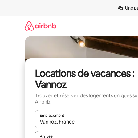
Aller
Une pa
directement
au
contenu
Locations de vacances :
Vannoz
Trouvez et réservez des logements uniques su
Airbnb.
Emplacement
Quand les résultats sont affichés, parcourez-les en 
Arrivée