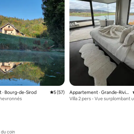
 sur 5, 13 commentaires
 · Bourg-de-Sirod
Note moyenne de 5 sur 5, 57 commentai
5 (57)
Appartement · Grande-Rivièr
e Château
Chevronnés
Villa 2 pers - Vue surplombant u
Haut-Jura
 du coin