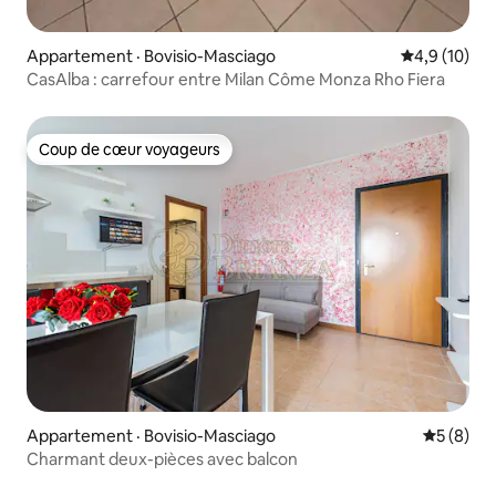
Appartement · Bovisio-Masciago
Note moyenn
4,9 (10)
CasAlba : carrefour entre Milan Côme Monza Rho Fiera
Coup de cœur voyageurs
Coup de cœur voyageurs
Appartement · Bovisio-Masciago
Note moy
5 (8)
Charmant deux-pièces avec balcon