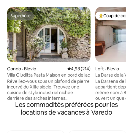
Superhôte
Coup de cœur 
Superhôte
Coup de cœur voy
Condo · Blevio
Note moyenne de 4,93 sur 5, 2
4,93 (214)
Loft · Blevio
Villa Giuditta Pasta Maison en bord de lac
La Darse de la Vill
Réveillez-vous sous un plafond de pierre
La Darsena de la Vi
incurvé du XIIIe siècle. Trouvez une
appartient depuis 1
cuisine de style industriel nichée
même nom à Blevi
derrière des arches internes
ouvert unique en s
Les commodités préférées pour les
tentaculaires. Buvez dans une vue
pierre ancienne, bo
magnifique sur le lac et la montagne
donne sur un spl
locations de vacances à Varedo
depuis un hamac ombragé. Entrez
caractérisé par les 
directement dans le lac de Côme depuis
Lariane, dont le Gr
les terrasses ensoleillées du jardin. CIR :
Elle offre une mag
013026-CNI-00010 La maison au rez-de-
ensoleillée, idéale