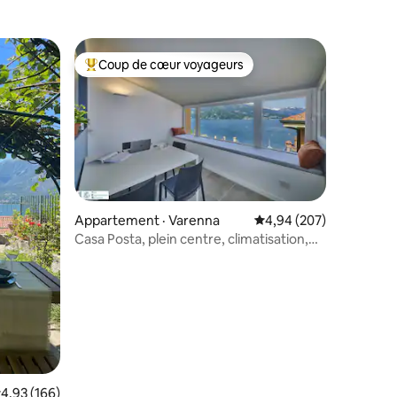
Coup de cœur voyageurs
Coup de cœur voyageurs parmi les plus aimés
res
Appartement · Varenna
Note moyenne de 4,94 
4,94 (207)
Casa Posta, plein centre, climatisation,
vue imprenable sur le lac
ote moyenne de 4,93 sur 5, 166 commentaires
4,93 (166)