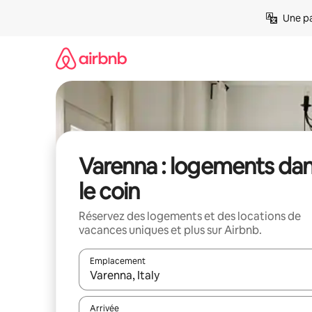
Aller
Une pa
directement
au
contenu
Varenna : logements da
le coin
Réservez des logements et des locations de
vacances uniques et plus sur Airbnb.
Emplacement
Quand les résultats sont affichés, parcourez-les en 
Arrivée