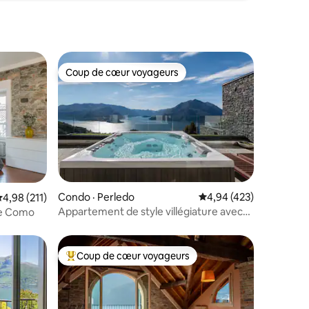
Coup de cœur voyageurs
les plus aimés
Coup de cœur voyageurs
res
Condo · Perledo
Note moyenne de 4,94 
4,94 (423)
ote moyenne de 4,98 sur 5, 211 commentaires
4,98 (211)
Appartement de style villégiature avec
de Como
vue sur le lac
Coup de cœur voyageurs
les plus aimés
Coup de cœur voyageurs parmi les plus aimés