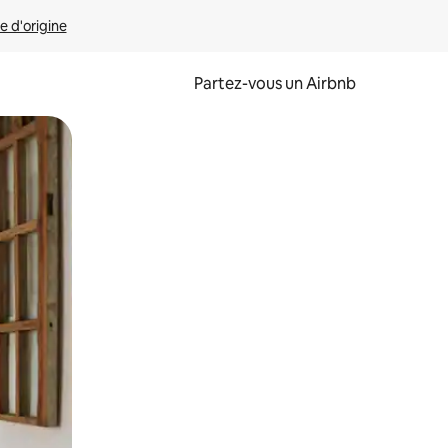
e d'origine
Partez-vous un Airbnb
et en les faisant glisser.