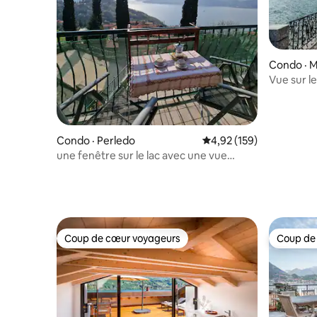
Condo · 
Vue sur le
Condo · Perledo
Note moyenne de 4,92 
4,92 (159)
une fenêtre sur le lac avec une vue
imprenable
Coup de cœur voyageurs
Coup de
Coup de cœur voyageurs
Coup de