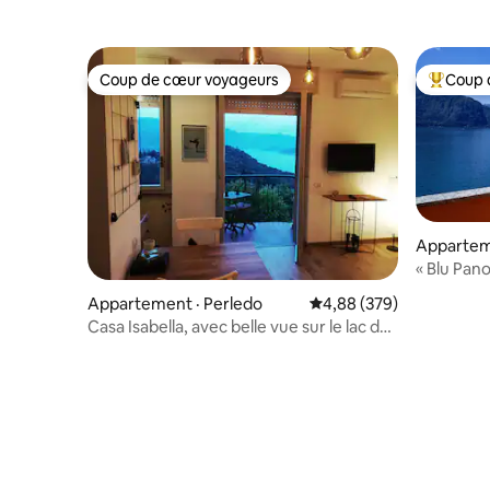
Coup de cœur voyageurs
Coup 
Coup de cœur voyageurs
Coup de 
Appartem
« Blu Pano
Côme
Appartement · Perledo
Note moyenne de 4,88 
4,88 (379)
Casa Isabella, avec belle vue sur le lac de
Côme