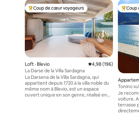
Coup de cœur voyageurs
Coup 
Coup de cœur voyageurs parmi les plus aimés
Coup de 
Loft · Blevio
Note moyenne de 4,98 
4,98 (196)
La Darse de la Villa Sardagna
La Darsena de la Villa Sardagna, qui
Appartem
appartient depuis 1720 à la villa noble du
Tonino sul
même nom à Blevio, est un espace
climatisa
Je recom
ouvert unique en son genre, réalisé en
voiture. 
pierre ancienne, bois blanc et verre. Elle
terrasse 
donne sur un splendide panorama
directeme
caractérisé par les villas historiques de la
permet d'
Lariane, dont le Grand Hôtel Villa D'Este.
couchers 
Elle offre une magnifique terrasse
stationne
ensoleillée, idéale pour des apéritifs
seulemen
romantiques au coucher du soleil. Sur