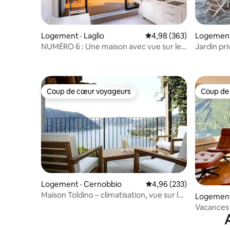
Logement · Laglio
Note moyenne de 4,98 
4,98 (363)
Logement
NUMÉRO 6 : Une maison avec vue sur le
Jardin pri
lac de Côme, Italie.
3 chambre
Coup de cœur voyageurs
Coup de
Coup de cœur voyageurs
Coup de
Logement · Cernobbio
Note moyenne de 4,96 
4,96 (233)
Maison Toldino – climatisation, vue sur le
Logement 
lac, éco-responsable
Vacances
House de