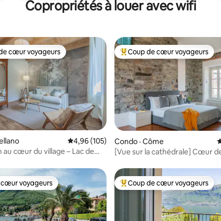
Copropriétés à louer avec wifi
de cœur voyageurs
Coup de cœur voyageurs
cœur voyageurs parmi les plus aimés
Coup de cœur voyageurs parmi 
sur 5, 139 commentaires
ellano
Note moyenne de 4,96 sur 5, 105 commentai
4,96 (105)
Condo · Côme
N
n au cœur du village – Lac de
[Vue sur la cathédrale] Cœur 
 cœur voyageurs
Coup de cœur voyageurs
 cœur voyageurs
Coup de cœur voyageurs parmi 