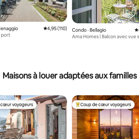
Menaggio
Note moyenne de 4,95 sur 5, 110 commentai
4,95 (110)
Condo · Bellagio
N
 port
Ama Homes | Balcon avec vue su
Bellagio
sur 5, 159 commentaires
Maisons à louer adaptées aux familles
 cœur voyageurs
Coup de cœur voyageurs
 cœur voyageurs
Coup de cœur voyageurs parmi 