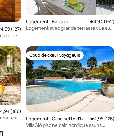
res
Logement · Bellagio
Note moyenne de 4,94 
4,94 (162)
Logement avec grande terrasse vue sur
ote moyenne de 4,99 sur 5, 127 commentaires
4,99 (127)
le parking du lac
es terres
Coup de cœur voyageurs
Coup de cœur voyageurs
ote moyenne de 4,94 sur 5, 186 commentaires
4,94 (186)
nouille et
res
Logement · Cascinette d'Ivr
Note moyenne de 4,95
4,95 (125)
ea
VillaGió piscine bain nordique sauna
n
usage exclusif