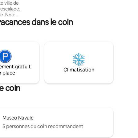
déjeuners et les dîners en plein air, avec
 ville de
la possibilité d'un barbecue pour se
l'escalade,
divertir.
re. Notre
vacances dans le coin
e
ntagnes.
pacieuse
arrés
u de
 il n'y a
à
ement gratuit
e bus le
Climatisation
r place
e coin
Museo Navale
5 personnes du coin recommandent