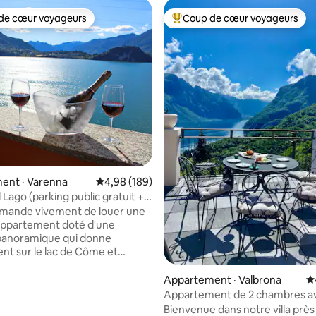
de cœur voyageurs
Coup de cœur voyageurs
cœur voyageurs parmi les plus aimés
Coup de cœur voyageurs parmi 
sur 5, 196 commentaires
ent · Varenna
Note moyenne de 4,98 sur 5, 189 commentai
4,98 (189)
 Lago (parking public gratuit +
tion), Varenna
mande vivement de louer une
Appartement doté d'une
panoramique qui donne
nt sur le lac de Côme et
admirer de magnifiques
de soleil. Tu trouveras un
Appartement · Valbrona
N
ment gratuit dans la rue, à
Appartement de 2 chambres a
t 100 mètres. L'appartement
sur le lac et terrasse privée
Bienvenue dans notre villa près