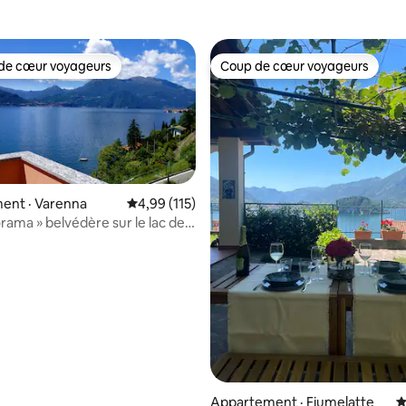
de cœur voyageurs
Coup de cœur voyageurs
cœur voyageurs parmi les plus aimés
Coup de cœur voyageurs
ent · Varenna
Note moyenne de 4,99 sur 5, 115 commentai
4,99 (115)
rama » belvédère sur le lac de
sur 5, 379 commentaires
Appartement · Fiumelatte
N