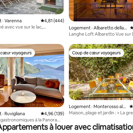
sur 5, 363 commentaires
 · Varenna
Note moyenne de 4,81 sur 5, 444 commentai
4,81 (444)
vé avec vue sur le lac,
Logement · Albaretto della T
N
s doubles.
orre
Langhe Loft Albaretto Vue sur l
Barolo
 cœur voyageurs
Coup de cœur voyageurs
 cœur voyageurs
Coup de cœur voyageurs
sur 5, 233 commentaires
Logement · Monterosso al
N
Mare
Maison, plage et jardin : « La gre
· Ruvigliana
Note moyenne de 4,96 sur 5, 139 commentai
4,96 (139)
le géant »
 gastronomiques à la Panorama
Appartements à louer avec climatisatio
 Lugano