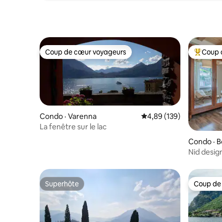
Coup de cœur voyageurs
Coup 
Coup de cœur voyageurs
Coup de 
Condo · Varenna
Note moyenne de 4,89 
4,89 (139)
La fenêtre sur le lac
Condo · B
Nid desig
Côme
Superhôte
Coup de
Superhôte
Coup de