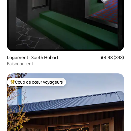
Logement · South Hobart
Note moyenne 
4,98 (393)
Faisceau lent.
Coup de cœur voyageurs
Coup de cœur voyageurs parmi les plus aimés