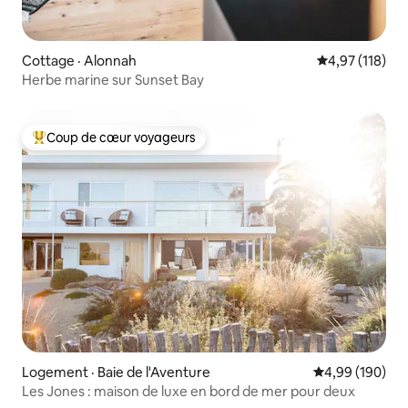
Cottage · Alonnah
Note moyenne 
4,97 (118)
Herbe marine sur Sunset Bay
Coup de cœur voyageurs
Coup de cœur voyageurs parmi les plus aimés
Logement · Baie de l'Aventure
Note moyenne 
4,99 (190)
Les Jones : maison de luxe en bord de mer pour deux