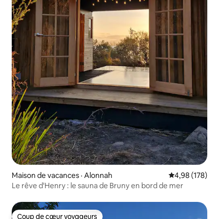
Maison de vacances · Alonnah
Note moyenne 
4,98 (178)
Le rêve d'Henry : le sauna de Bruny en bord de mer
Coup de cœur voyageurs