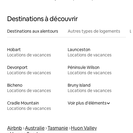
la baie
Destinations à découvrir
Destinations aux alentours
Autres types de logements
L
Hobart
Launceston
Locations de vacances
Locations de vacances
Devonport
Péninsule Wilson
Locations de vacances
Locations de vacances
Bicheno
Bruny Island
Locations de vacances
Locations de vacances
Cradle Mountain
Voir plus d'éléments
Locations de vacances
Airbnb
Australie
Tasmanie
Huon Valley