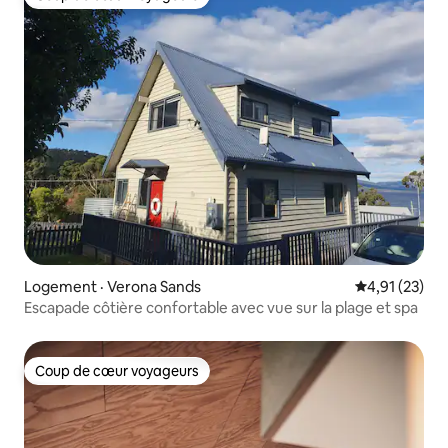
Coup de cœur voyageurs
Logement · Verona Sands
Note moyenne
4,91 (23)
Escapade côtière confortable avec vue sur la plage et spa
Coup de cœur voyageurs
Coup de cœur voyageurs