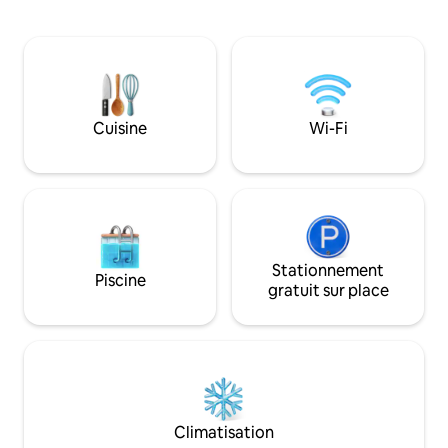
sols inclinés, mais nous sommes
four Glemgas à 6 
étanches, chaleureux et très amusants.
intérieure, une ma
Situé à 1 heure de Hobart via Huon ou
foyer pour profite
Channel, Chambls accueille les
Ajoutez une abon
voyageurs qui veulent vraiment se
d'animaux sauvage
détendre et revisiter les années 70 dans
baignade et vous 
des draps de luxe, avec une cheminée
Cuisine
Wi-Fi
parfaite !
ouverte et une bouteille de vin rouge.
Ou amenez les enfants et allez à la
plage.
Stationnement
Piscine
gratuit sur place
Climatisation