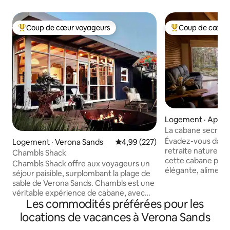
Coup de cœur voyageurs
Coup de cœur 
Coup de cœur voyageurs parmi les plus aimés
Coup de cœur voy
Logement · Apollo
La cabane secrèt
Évadez-vous dans
Logement · Verona Sands
Note moyenne de 4,99 sur 5, 2
4,99 (227)
retraite naturelle 
Chambls Shack
cette cabane privé
Chambls Shack offre aux voyageurs un
élégante, alimentée
séjour paisible, surplombant la plage de
au cœur de la nat
sable de Verona Sands. Chambls est une
Tasmanie. Aménagé
véritable expérience de cabane, avec
jusqu'à quatre adu
Les commodités préférées pour les
une cuisine des années 1970, une
maison offre une v
cheminée ouverte et des abat-jours.
locations de vacances à Verona Sands
mer, deux chambr
Beaucoup de pièces branlantes et de
grande cuisine ave