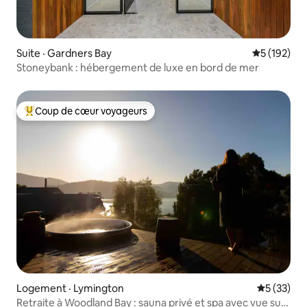
Suite · Gardners Bay
Note moyen
5 (192)
Stoneybank : hébergement de luxe en bord de mer
Coup de cœur voyageurs
Coup de cœur voyageurs parmi les plus aimés
Logement · Lymington
Note moye
5 (33)
Retraite à Woodland Bay : sauna privé et spa avec vue sur