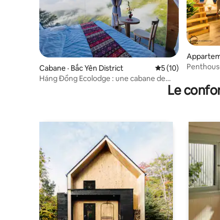
Appartem
Penthouse
Cabane · Bắc Yên District
Note moyenne de 5
5 (10)
rue du tra
Háng Đồng Ecolodge : une cabane de
Le confor
montagne dans les nuages