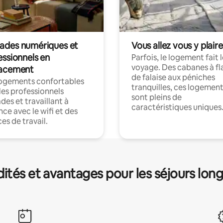
des numériques et
Vous allez vous y plaire
essionnels en
Parfois, le logement fait 
voyage. Des cabanes à fl
acement
de falaise aux péniches
logements confortables
tranquilles, ces logemen
les professionnels
sont pleins de
es et travaillant à
caractéristiques uniques
nce avec le wifi et des
es de travail.
és et avantages pour les séjours lon