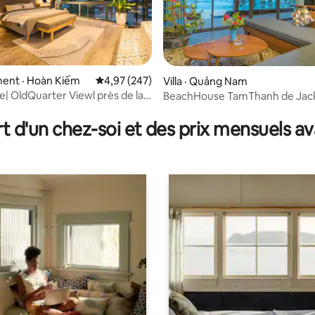
ent · Hoàn Kiếm
Note moyenne de 4,97 sur 5, 247 commentai
4,97 (247)
Villa · Quảng Nam
| OldQuarter Viewl près de la
BeachHouse TamThanh de Jack
 sur 5, 10 commentaires
in 8
réveillez-vous face à la mer
t d'un chez-soi et des prix mensuels 