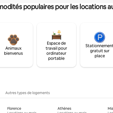
dités populaires pour les locations a
Espace de
Stationnemen
Animaux
travail pour
gratuit sur
bienvenus
ordinateur
place
portable
Autres types de logements
Florence
Athènes
Mi
Locations au mois
Locations au mois
Loc