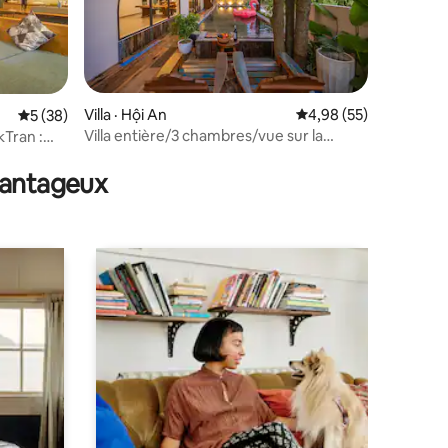
res
Villa · Hội An
Note moyenne de 4,98
4,98 (55)
Note moyenne de 5 sur 5, 38 commentaires
5 (38)
Villa entière/3 chambres/vue sur la
Tran :
rivière/piscine privée
avantageux