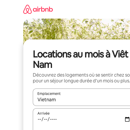
Aller
directement
au
contenu
Locations au mois à Viêt
Nam
Découvrez des logements où se sentir chez so
pour un séjour longue durée d’un mois ou plus
Emplacement
Quand les résultats sont affichés, parcourez-les en 
Arrivée