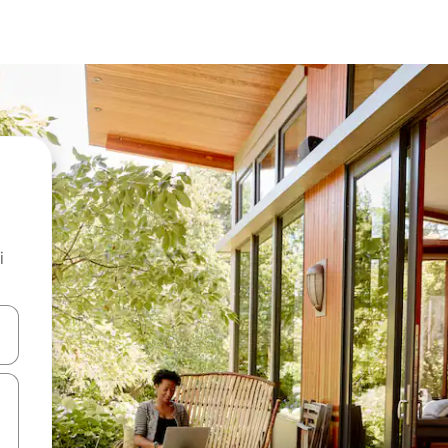
i
.
utilisant les flèches vers le haut et vers le bas, ou en appuyant dessus 