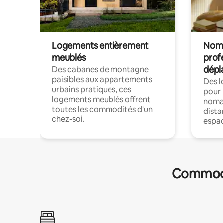
Logements entièrement
Noma
meublés
prof
dépl
Des cabanes de montagne
paisibles aux appartements
Des 
urbains pratiques, ces
pour 
logements meublés offrent
nomad
toutes les commodités d'un
dista
chez-soi.
espac
Commodit