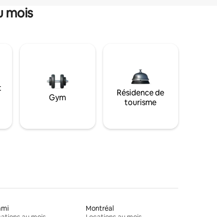
u mois
t
Résidence de
Gym
tourisme
ami
Montréal
ations au mois
Locations au mois