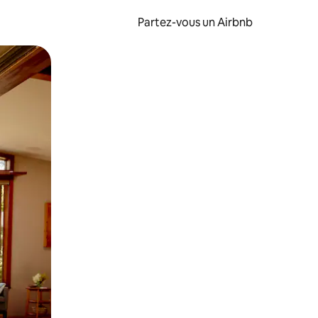
Partez-vous un Airbnb
et en les faisant glisser.