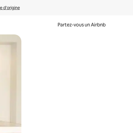
e d'origine
Partez-vous un Airbnb
et en les faisant glisser.