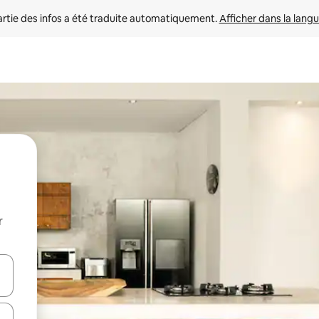
rtie des infos a été traduite automatiquement. 
Afficher dans la langu
r
utilisant les flèches vers le haut et vers le bas, ou en appuyant dessus 