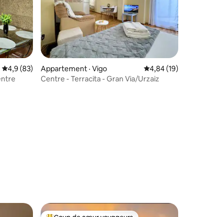
Note moyenne de 4,9 sur 5, 83 commentaires
4,9 (83)
Appartement · Vigo
Note moyenne de 4,84
4,84 (19)
entre
Centre - Terracita - Gran Via/Urzaiz
res