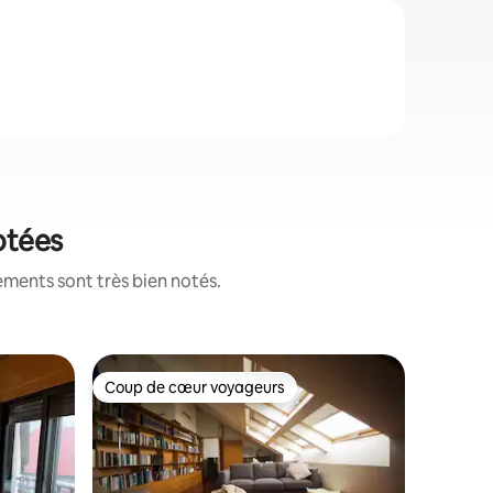
otées
ements sont très bien notés.
Appartem
Coup de cœur voyageurs
Coup
Coup de cœur voyageurs
Coup de
Central, 
Cíes
Experienc
Vigo. Lu
como una 
histórico