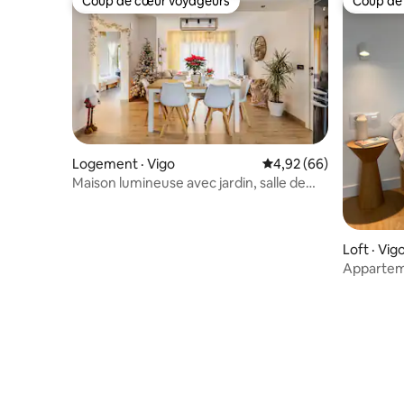
Coup de cœur voyageurs
Coup de
Coup de cœur voyageurs
Coup de
Logement · Vigo
Note moyenne de 4,92
4,92 (66)
Maison lumineuse avec jardin, salle de
jeux et piscine
Loft · Vig
Appartem