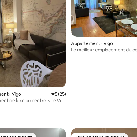
Appartement · Vigo
Le meilleur emplacement du c
ent · Vigo
Note moyenne de 5 sur 5, 25 commentai
5 (25)
nt de luxe au centre-ville Vía
usive
 sur 5, 20 commentaires