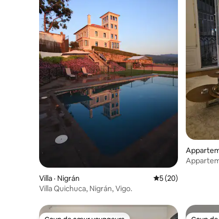
Appartem
Apparteme
Vigo Excl
Villa · Nigrán
Note moyenne de 5
5 (20)
Villa Quichuca, Nigrán, Vigo.