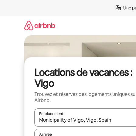
Aller
Une pa
directement
au
contenu
Locations de vacances :
Vigo
Trouvez et réservez des logements uniques su
Airbnb.
Emplacement
Quand les résultats sont affichés, parcourez-les en 
Arrivée