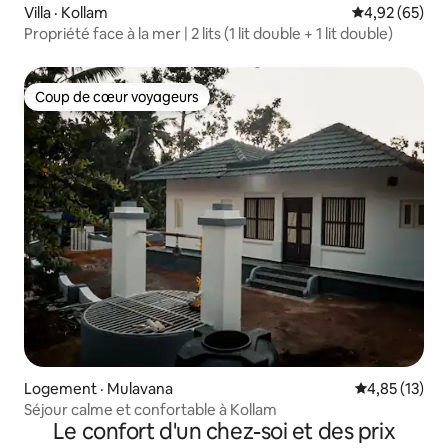
Villa · Kollam
Note moyenne
4,92 (65)
Propriété face à la mer | 2 lits (1 lit double + 1 lit double)
Coup de cœur voyageurs
Coup de cœur voyageurs
Logement · Mulavana
Note moyenne
4,85 (13)
Séjour calme et confortable à Kollam
Le confort d'un chez-soi et des prix