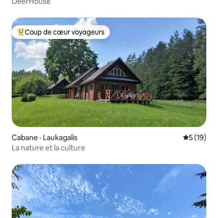
DeerHouse
Coup de cœur voyageurs
Coup de cœur voyageurs parmi les plus aimés
Cabane · Laukagalis
Note moye
5 (19)
La nature et la culture