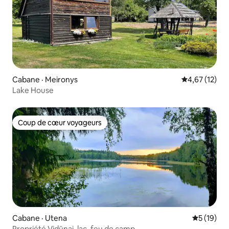
Cabane · Meironys
Note moyenne
4,67 (12)
Lake House
Coup de cœur voyageurs
Coup de cœur voyageurs
Cabane · Utena
Note moye
5 (19)
Propriété Vidūnai, lac, feu de camp