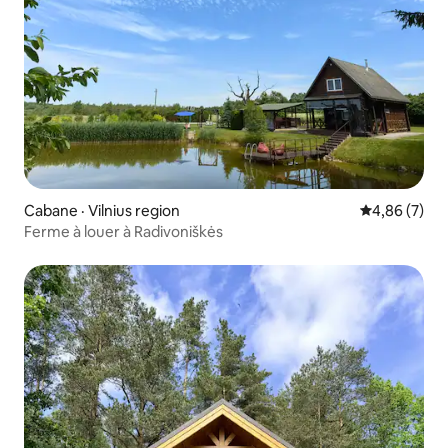
Cabane · Vilnius region
Note moyenn
4,86 (7)
Ferme à louer à Radivoniškės