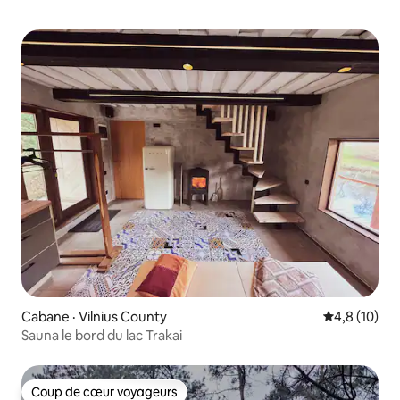
Cabane · Vilnius County
Note moyenn
4,8 (10)
Sauna le bord du lac Trakai
Coup de cœur voyageurs
Coup de cœur voyageurs