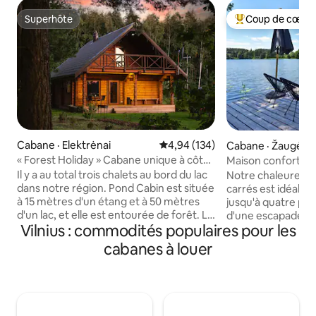
Superhôte
Coup de cœur 
Superhôte
Coup de cœur voy
Cabane · Elektrėnai
Note moyenne de 4,94 sur 5, 1
4,94 (134)
Cabane · Žaugėda
« Forest Holiday » Cabane unique à côté
Maison confortable
du lac
Smilga
Il y a au total trois chalets au bord du lac
Notre chaleureux 
dans notre région. Pond Cabin est située
carrés est idéal p
à 15 mètres d'un étang et à 50 mètres
jusqu'à quatre pe
d'un lac, et elle est entourée de forêt. Le
d'une escapade rel
Vilnius : commodités populaires pour les
chalet est équipé de toutes les
vous trouverez une
commodités nécessaires. Vous pouvez
repas, un lit double
cabanes à louer
également profiter d'un barbecue au
supplémentaires et
charbon de bois, d'un canot, d'un
avec douche. Le c
système de sonorisation et d'un
se rafraîchir ou d
trampoline aquatique sans frais
agréablement, et l
supplémentaires. Vous n'avez qu'à
confort. La grand