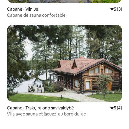
Cabane · Vilnius
Note moy
5 (3)
Cabane de sauna confortable
Cabane · Trakų rajono savivaldybė
Note moy
5 (4)
Villa avec sauna et jacuzzi au bord du lac