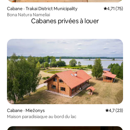
Cabane · Trakai District Municipality
Note moyenne
4,71 (75)
Bona Natura Nameliai
Cabanes privées à louer
Cabane · Miežonys
Note moyenn
4,7 (23)
Maison paradisiaque au bord du lac