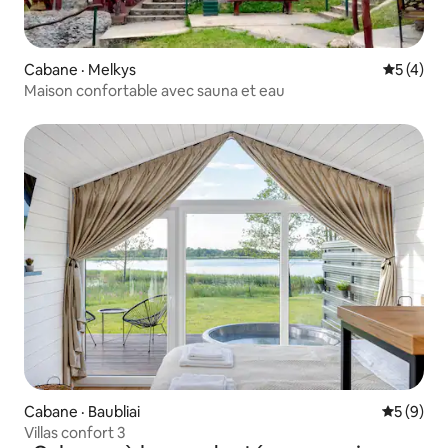
Cabane · Melkys
Note moy
5 (4)
Maison confortable avec sauna et eau
Cabane · Baubliai
Note moy
5 (9)
Villas confort 3