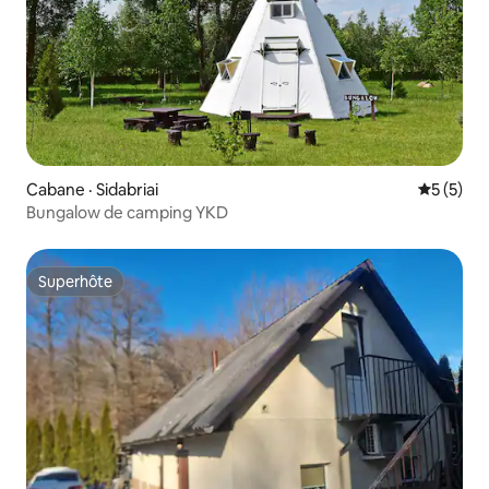
Cabane · Sidabriai
Note moy
5 (5)
Bungalow de camping YKD
Superhôte
Superhôte