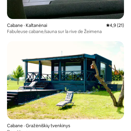
Cabane · Kaltanėnai
Note moyenn
4,9 (21)
Fabuleuse cabane/sauna sur la rive de Žeimena
Cabane · Gražėniškių tvenkinys