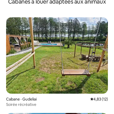
Cabanes à louer adaptées aux animaux
Cabane · Gudeliai
Note moyenne
4,83 (12)
Soirée récréative