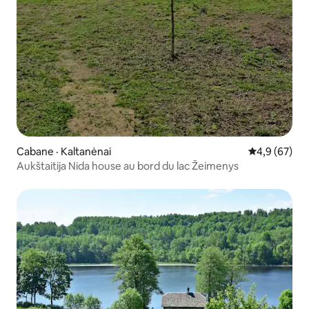
Cabane · Kaltanėnai
Note moyenn
4,9 (67)
Aukštaitija Nida house au bord du lac Žeimenys