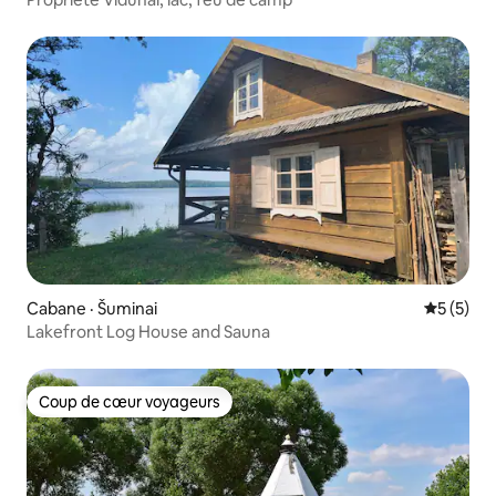
Cabane · Šuminai
Note moy
5 (5)
Lakefront Log House and Sauna
Coup de cœur voyageurs
Coup de cœur voyageurs