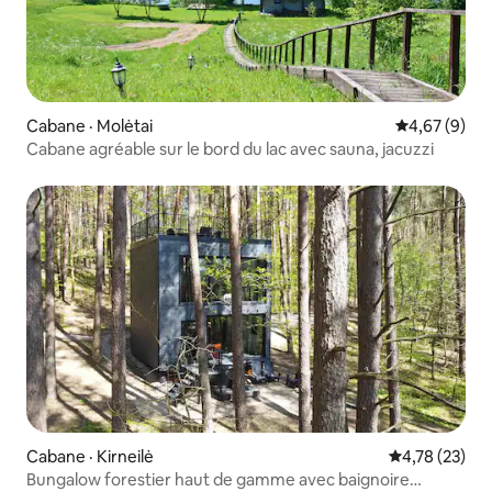
Cabane · Molėtai
Note moyenn
4,67 (9)
Cabane agréable sur le bord du lac avec sauna, jacuzzi
Cabane · Kirneilė
Note moyenne
4,78 (23)
Bungalow forestier haut de gamme avec baignoire