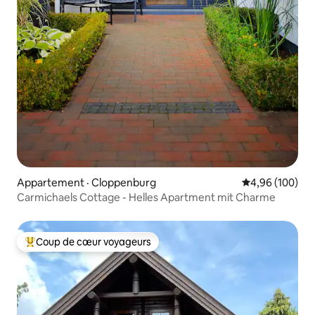
Appartement · Cloppenburg
Note moyenne 
4,96 (100)
Carmichaels Cottage - Helles Apartment mit Charme
Coup de cœur voyageurs
Coup de cœur voyageurs parmi les plus aimés