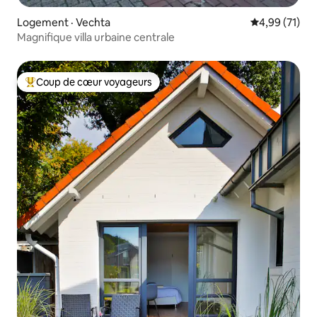
Logement · Vechta
Note moyenne
4,99 (71)
Magnifique villa urbaine centrale
Coup de cœur voyageurs
Coup de cœur voyageurs parmi les plus aimés