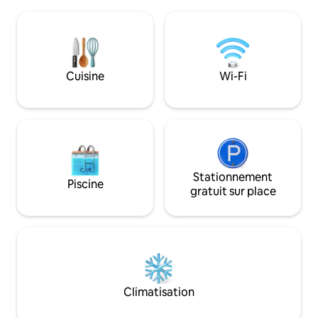
beauté naturelle, elle offre une vue sur
supplémentaires. Si vous le souhaitez,
Berat d'en haut. C'est le 2e étage de
vous pouvez partag
notre villa parfait pour tout le monde.
maison (type de c
Équipements comprenant la
grand-mère. À l'extérieur, il y a
climatisation, le hall, le balcon, les lits au
beaucoup d'espac
bord de la piscine, le jardin. Les
Cuisine
Wi-Fi
profiter d'un café ou
voyageurs pourront également profiter
avons hâte de vous 
d'un dîner en plein air avec notre espace
barbecue.
Stationnement
Piscine
gratuit sur place
Climatisation