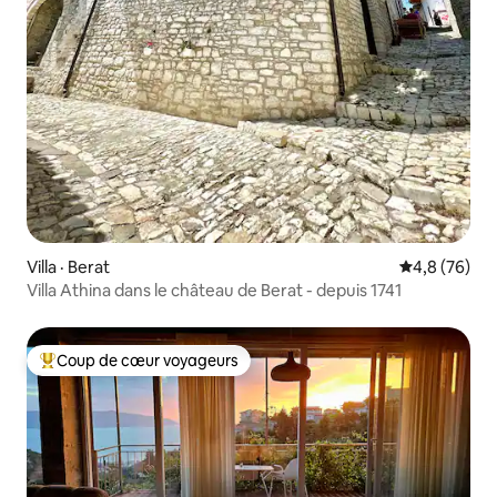
Villa · Berat
Note moyenn
4,8 (76)
Villa Athina dans le château de Berat - depuis 1741
Coup de cœur voyageurs
Coup de cœur voyageurs parmi les plus aimés