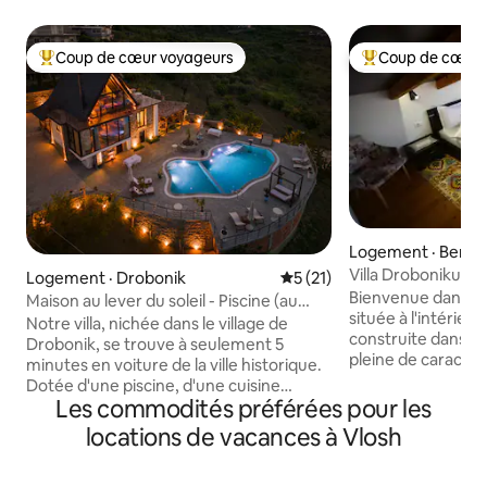
Coup de cœur voyageurs
Coup de cœur 
Coup de cœur voyageurs parmi les plus aimés
Coup de cœur voy
Logement · Berat
Villa Droboniku C
Logement · Drobonik
Note moyenne de 5 sur 5, 
5 (21)
Bienvenue dans no
Maison au lever du soleil - Piscine (au
située à l'intérieu
2ème étage )
Notre villa, nichée dans le village de
construite dans le
Drobonik, se trouve à seulement 5
pleine de caractèr
minutes en voiture de la ville historique.
chambre double c
Dotée d'une piscine, d'une cuisine
parfaite pour les 
Les commodités préférées pour les
entièrement équipée et de tous les
recherche d'un sé
équipements nécessaires pour les
locations de vacances à Vlosh
accès à deux salle
familles et les groupes d'amis, notre villa
spacieuse et un c
offre une retraite idyllique. Entourée de
accueillir des voy