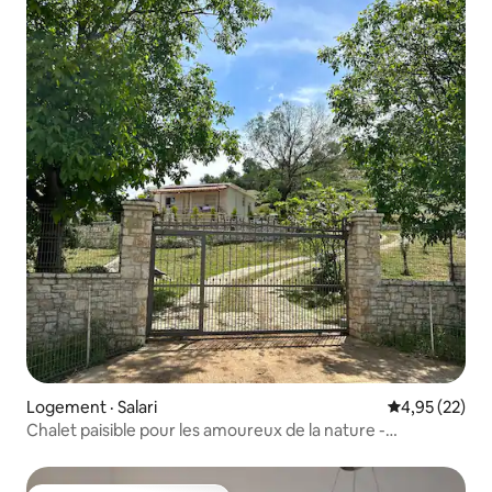
Logement · Salari
Note moyenne
4,95 (22)
Chalet paisible pour les amoureux de la nature -
Jardin/barbecue