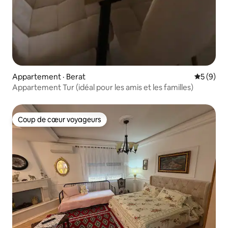
Appartement · Berat
Note moy
5 (9)
Appartement Tur (idéal pour les amis et les familles)
Coup de cœur voyageurs
Coup de cœur voyageurs