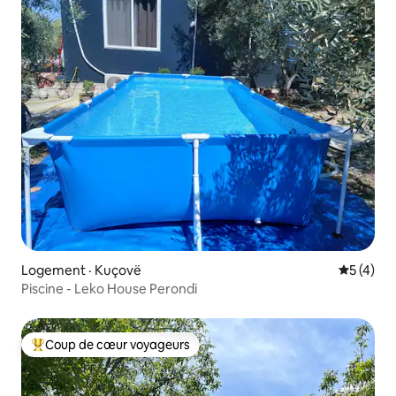
Logement · Kuçovë
Note moy
5 (4)
Piscine - Leko House Perondi
Coup de cœur voyageurs
Coup de cœur voyageurs parmi les plus aimés