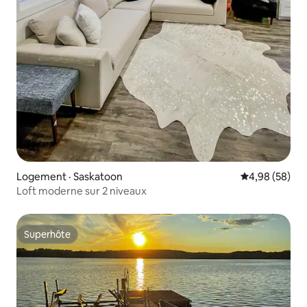
Logement · Saskatoon
Note moyenne
4,98 (58)
Loft moderne sur 2 niveaux
Superhôte
Superhôte