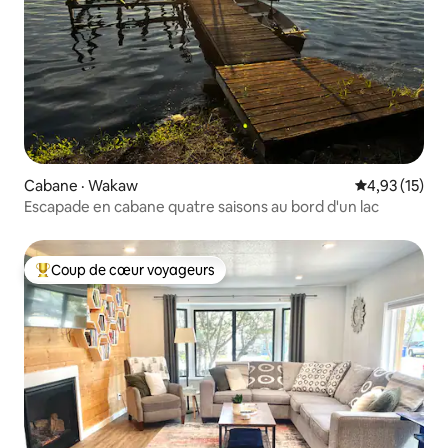
Cabane · Wakaw
Note moyenne
4,93 (15)
Escapade en cabane quatre saisons au bord d'un lac
Coup de cœur voyageurs
Coup de cœur voyageurs parmi les plus aimés