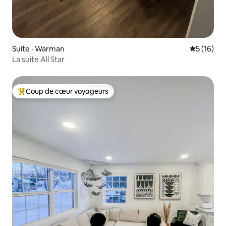
Suite · Warman
Note moye
5 (16)
La suite All Star
Coup de cœur voyageurs
Coup de cœur voyageurs parmi les plus aimés