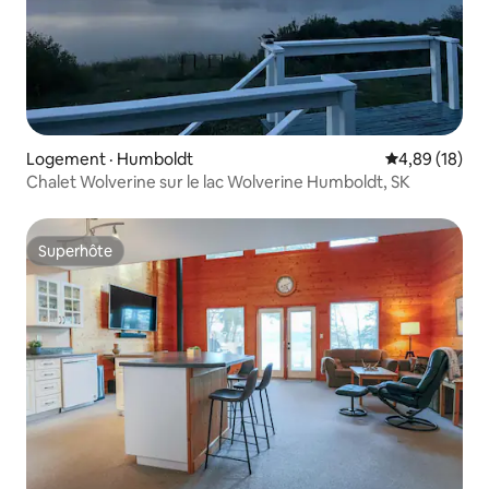
Logement · Humboldt
Note moyenne
4,89 (18)
Chalet Wolverine sur le lac Wolverine Humboldt, SK
Superhôte
Superhôte