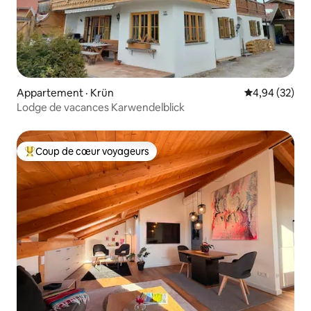
Appartement · Krün
Note moyenne
4,94 (32)
Lodge de vacances Karwendelblick
Coup de cœur voyageurs
Coup de cœur voyageurs parmi les plus aimés