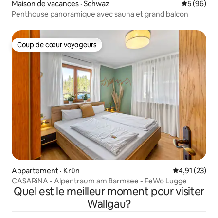
Maison de vacances · Schwaz
Note moye
5 (96)
Penthouse panoramique avec sauna et grand balcon
Coup de cœur voyageurs
Coup de cœur voyageurs
Appartement · Krün
Note moyenne
4,91 (23)
CASARiNA - Alpentraum am Barmsee - FeWo Lugge
Quel est le meilleur moment pour visiter
Wallgau?