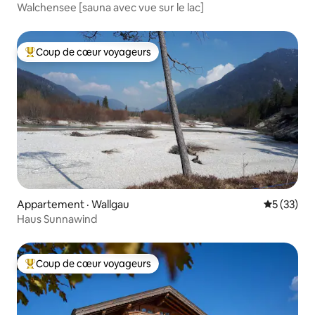
Walchensee [sauna avec vue sur le lac]
Coup de cœur voyageurs
Coup de cœur voyageurs parmi les plus aimés
Appartement · Wallgau
Note moye
5 (33)
Haus Sunnawind
Coup de cœur voyageurs
Coup de cœur voyageurs parmi les plus aimés