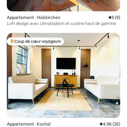
Appartement · Holzkirchen
Note moy
5 (9)
Loft design avec climatisation et cuisine haut de gamme
Coup de cœur voyageurs
Coup de cœur voyageurs parmi les plus aimés
Appartement · Kochel
Note moyenne
4,96 (26)