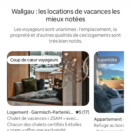
Wallgau : les locations de vacances les
mieux notées
Les voyageurs sont unanimes : l'emplacement, la
propreté et d'autres qualités de ces logements sont
très bien notés.
Coup de cœur voyageurs
Superhôte
Coup de cœur voyageurs
Superhôte
Logement · Garmisch-Partenkir
Note moyenne de 5 sur 5, 
5 (17)
chen
Chalet de vacances « ZSAM » avec
Appartement · Ko
jacuzzi et sauna à Gar
Chacun des chalets certifiés 5 étoiles
Refuge au bord du
« zsam » offre une exclusivité
vue imprenable sur