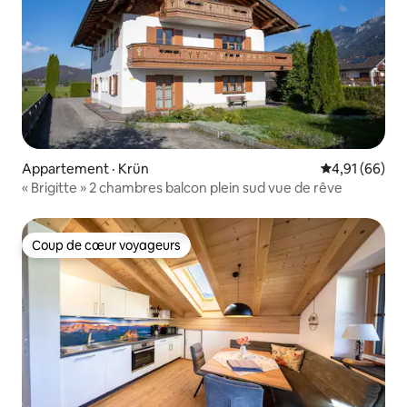
Appartement · Krün
Note moyenne
4,91 (66)
« Brigitte » 2 chambres balcon plein sud vue de rêve
Coup de cœur voyageurs
Coup de cœur voyageurs