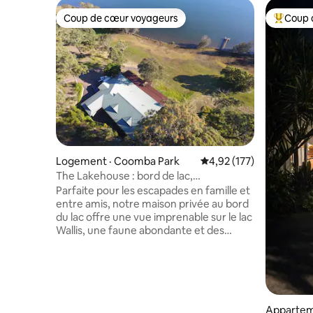
Coup de cœur voyageurs
Coup 
Coup de cœur voyageurs
Coup de 
Logement · Coomba Park
Note moyenne de 4,92 
4,92 (177)
The Lakehouse : bord de lac,
5 chambres/3 salles de bain
Parfaite pour les escapades en famille et
entre amis, notre maison privée au bord
du lac offre une vue imprenable sur le lac
Wallis, une faune abondante et des
levers et couchers de soleil paisibles. À
seulement 25 minutes de Blueys,
Boomerang et d'autres plages.
Détendez-vous sur la grande terrasse,
faites du yoga ou profitez du ponton
privé et du foyer extérieur. À l'intérieur,
Appartem