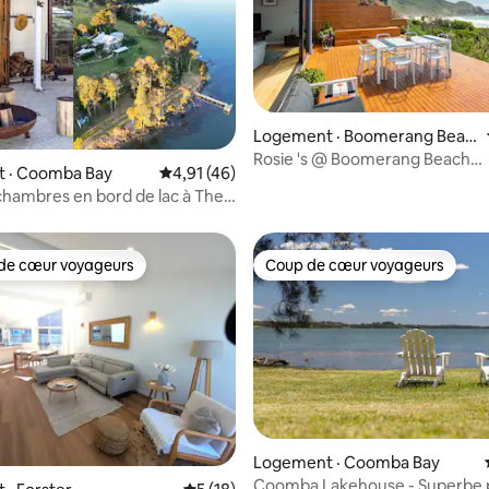
Logement · Boomerang Beac
h
Rosie 's @ Boomerang Beach
 sur 5, 67 commentaires
 · Coomba Bay
Note moyenne de 4,91 sur 5, 46 commentai
4,91 (46)
(anciennement Tambac)
2 chambres en bord de lac à The
 Lakehouse.
de cœur voyageurs
Coup de cœur voyageurs
cœur voyageurs parmi les plus aimés
Coup de cœur voyageurs
Logement · Coomba Bay
Coomba Lakehouse - Superbe 