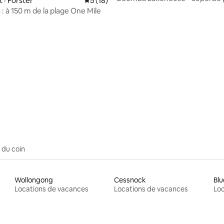
· Forster
Note moyenne de 5 sur 5, 18 commentai
5 (18)
au bord de l'eau
na : à 150 m de la plage One Mile
 sur 5, 35 commentaires
 du coin
Wollongong
Cessnock
Blu
Locations de vacances
Locations de vacances
Loc