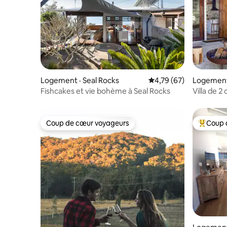
Logement · Seal Rocks
Note moyenne de 4,79
4,79 (67)
Logement
Fishcakes et vie bohème à Seal Rocks
Villa de 
Moorings
Coup de cœur voyageurs
Coup 
Coup de cœur voyageurs
Coup de 