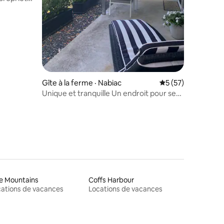
res
Gîte à la ferme · Nabiac
Note moyenne de 5
5 (57)
Unique et tranquille Un endroit pour se
détendre et s'évader
e Mountains
Coffs Harbour
ations de vacances
Locations de vacances