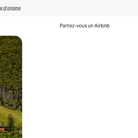
e d'origine
Partez-vous un Airbnb
et en les faisant glisser.