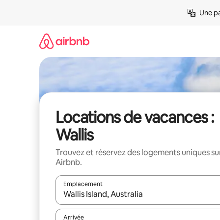
Aller
Une pa
directement
au
contenu
Locations de vacances :
Wallis
Trouvez et réservez des logements uniques su
Airbnb.
Emplacement
Quand les résultats sont affichés, parcourez-les en 
Arrivée