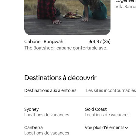
Logement 
Villa Sali
Cabane · Bungwahl
Note moyenne de 4,97
4,97 (35)
The Boatshed : cabane confortable avec
du caractère
Destinations à découvrir
Destinations aux alentours
Les sites incontournables
Sydney
Gold Coast
Locations de vacances
Locations de vacances
Canberra
Voir plus d'éléments
Locations de vacances