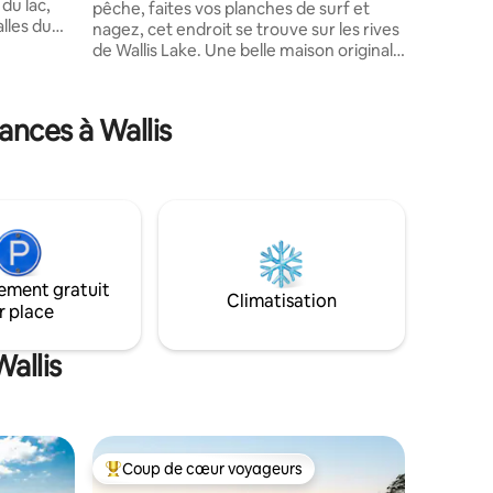
du lac,
pêche, faites vos planches de surf et
lles du
nagez, cet endroit se trouve sur les rives
 de
de Wallis Lake. Une belle maison originale
de 3 chambres située sur le lac Wallis, qui
s en
a été récemment rénovée. La maison au
ures
bord du lac dispose d'une grande
ances à Wallis
terrasse avant pour profiter de la vue
er et le
sereine sur l'eau, d'une nouvelle cuisine
entièrement équipée, d'une machine à
laver, d'un balcon et plus encore. La
e Block
propriété est à 800 m du pont, à 600 m
uxe
de la rampe de bateau Tuncurry et à 1,5
km de la plage de Tuncurry. Une
c à Bask
escapade familiale parfaite pour la
ement gratuit
Climatisation
pêche, le surf ou le vélo
r place
allis
Coup de cœur voyageurs
les plus aimés
Coup de cœur voyageurs parmi les plus aimés