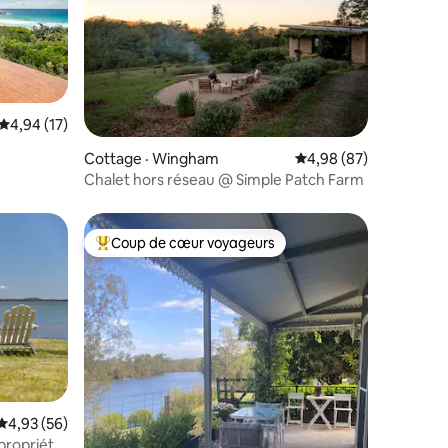
Note moyenne de 4,94 sur 5, 17 commentaires
4,94 (17)
res
Cottage · Wingham
Note moyenne de 4,98
4,98 (87)
Chalet hors réseau @ Simple Patch Farm
Coup de cœur voyageurs
Coup de cœur voyageurs parmi les plus aimés
Note moyenne de 4,93 sur 5, 56 commentaires
4,93 (56)
propriété