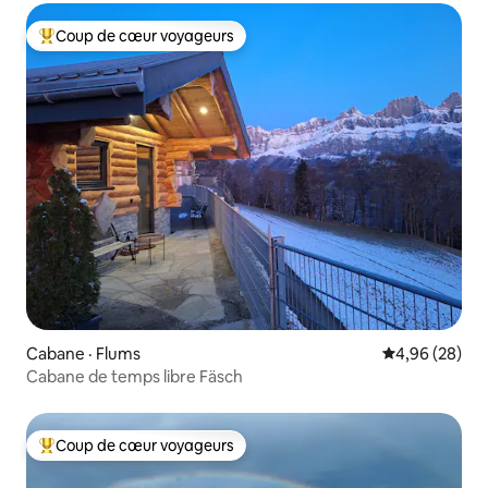
Coup de cœur voyageurs
Coup de cœur voyageurs parmi les plus aimés
Cabane · Flums
Note moyenne
4,96 (28)
Cabane de temps libre Fäsch
Coup de cœur voyageurs
Coup de cœur voyageurs parmi les plus aimés