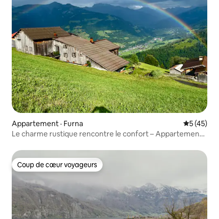
Appartement · Furna
Note moye
5 (45)
Le charme rustique rencontre le confort – Appartement
à l'étable
Coup de cœur voyageurs
Coup de cœur voyageurs