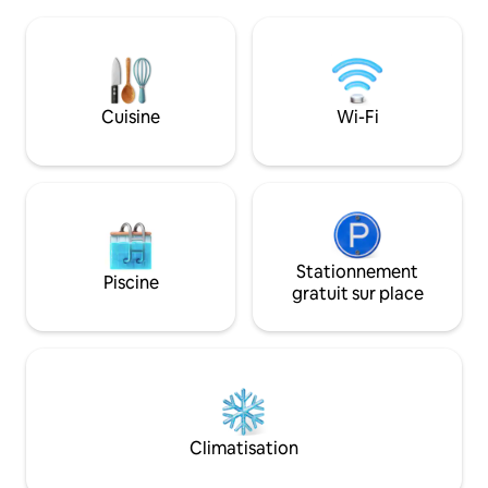
faire une randonn
connexion Internet rapide est
très beau sentier
disponible, ainsi que des jeux d’intérieur
(Weesen - Quinten
et d’extérieur pour toute la famille. *Prix
venir en voiture, 
spécial en raison de travaux dans le
faire de la randon
quartier (pour plus d’informations, voir
parking jusqu'à la
Cuisine
Wi-Fi
ci-dessous)*
recommandons vi
bonnes chaussure
Stationnement
Piscine
gratuit sur place
Climatisation