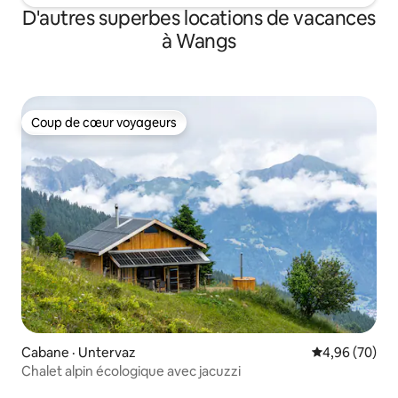
D'autres superbes locations de vacances
à Wangs
Coup de cœur voyageurs
Coup de cœur voyageurs
Cabane · Untervaz
Note moyenne
4,96 (70)
Chalet alpin écologique avec jacuzzi