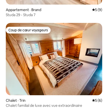
Appartement · Brand
Note moy
5 (9)
Studa 29 - Studa 7
Coup de cœur voyageurs
Coup de cœur voyageurs
Chalet · Trin
Note moy
5 (6)
Chalet familial de luxe avec vue extraordinaire