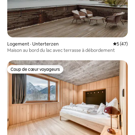
Logement · Unterterzen
Note moye
5 (47)
Maison au bord du lac avec terrasse à débordement
Coup de cœur voyageurs
Coup de cœur voyageurs