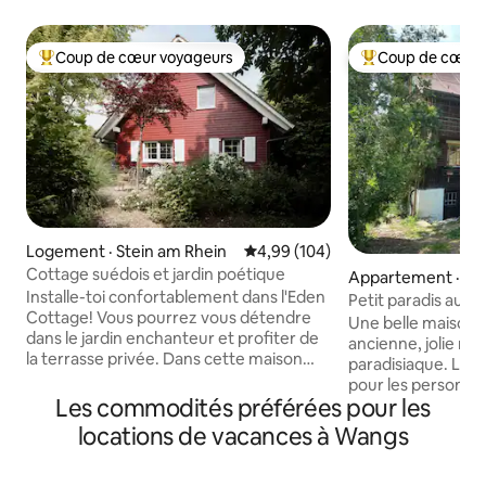
Coup de cœur voyageurs
Coup de cœur 
Coup de cœur voyageurs parmi les plus aimés
Coup de cœur voy
Logement · Stein am Rhein
Note moyenne de 4,99 sur 5, 1
4,99 (104)
Cottage suédois et jardin poétique
Appartement · W
Installe-toi confortablement dans l'Eden
Petit paradis au-
Cottage! Vous pourrez vous détendre
Une belle maison
dans le jardin enchanteur et profiter de
ancienne, jolie m
la terrasse privée. Dans cette maison
paradisiaque. La m
aménagée avec style et amour, vous
pour les personnes
vous sentirez immédiatement bien
Les commodités préférées pour les
une pause dans l
accueilli(e). La cuisine est parfaitement
ou qui aimeraient 
locations de vacances à Wangs
équipée. Découvrez la célèbre petite
montagnes suisses à pied. S
ville médiévale et la magnifique région
en transports en
du Rhin et du lac de Constance. Une