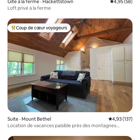
Gîte à la ferme · Hackettstown
Note moyenne
4,95 (58)
Loft privé à la ferme
Coup de cœur voyageurs
Coup de cœur voyageurs parmi les plus aimés
Suite · Mount Bethel
Note moyenne 
4,93 (137)
Location de vacances paisible près des montagnes
Pocono