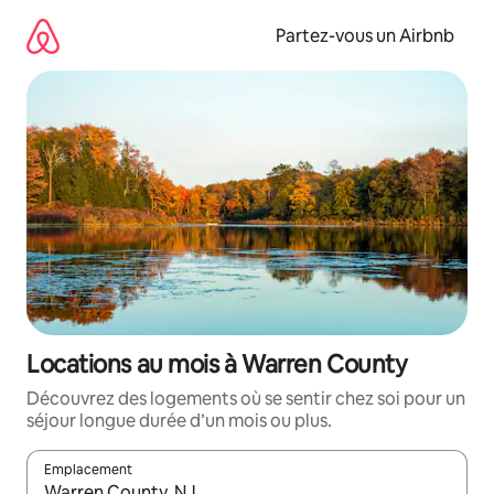
Aller
directement
Partez-vous un Airbnb
au
contenu
Locations au mois à Warren County
Découvrez des logements où se sentir chez soi pour un
séjour longue durée d’un mois ou plus.
Emplacement
Quand les résultats sont affichés, parcourez-les en utilisant les 