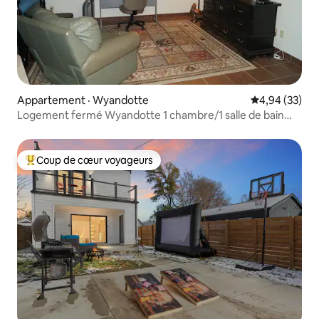
Appartement · Wyandotte
Note moyenne
4,94 (33)
Logement fermé Wyandotte 1 chambre/1 salle de bain
idéal pour la pêche
Coup de cœur voyageurs
Coup de cœur voyageurs parmi les plus aimés