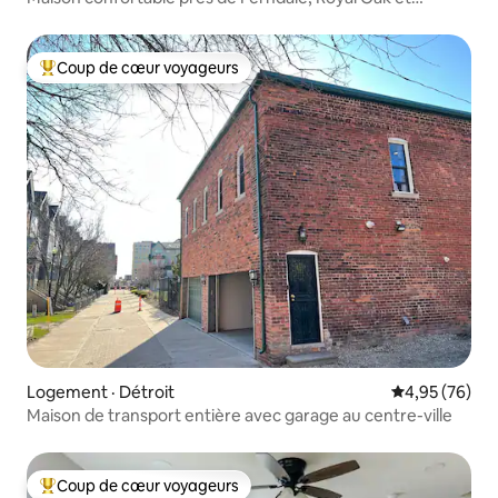
Detroit!
Coup de cœur voyageurs
Coup de cœur voyageurs parmi les plus aimés
Logement · Détroit
Note moyenne
4,95 (76)
Maison de transport entière avec garage au centre-ville
Coup de cœur voyageurs
Coup de cœur voyageurs parmi les plus aimés