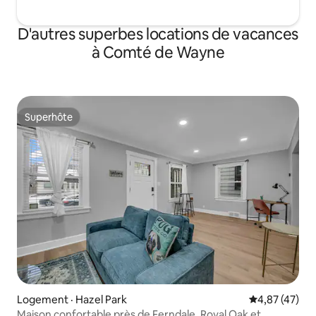
D'autres superbes locations de vacances
à Comté de Wayne
Superhôte
Superhôte
Logement · Hazel Park
Note moyenne
4,87 (47)
Maison confortable près de Ferndale, Royal Oak et