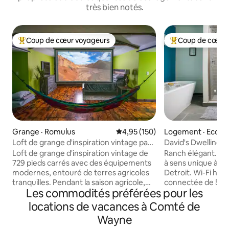
très bien notés.
Coup de cœur voyageurs
Coup de cœur 
Coup de cœur voyageurs parmi les plus aimés
Coup de cœur voy
Grange · Romulus
Note moyenne de 4,95 sur 5, 1
4,95 (150)
Logement · Ecors
Loft de grange d'inspiration vintage par
David's Dwelling : 
Maison De LeMade
spa, bar complet !
Loft de grange d'inspiration vintage de
Ranch élégant. Si
729 pieds carrés avec des équipements
à sens unique à q
modernes, entouré de terres agricoles
Detroit. Wi-Fi haut débit et télévision
tranquilles. Pendant la saison agricole,
connectée de 55 p
Les commodités préférées pour les
vous pouvez vous promener dans les
de type spa, baign
champs et cueillir des tomates, des
lumières d'ambian
locations de vacances à Comté de
haricots, du maïs, des poivrons, des
personnes, haut-p
Wayne
tomates, etc. ou à un demi-mille se
sèche-serviettes. 