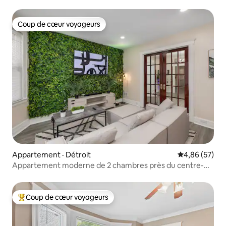
bateau
Coup de cœur voyageurs
Coup de cœur voyageurs
Appartement · Détroit
Note moyenne
4,86 (57)
Appartement moderne de 2 chambres près du centre-
ville de Détroit
Coup de cœur voyageurs
Coup de cœur voyageurs parmi les plus aimés