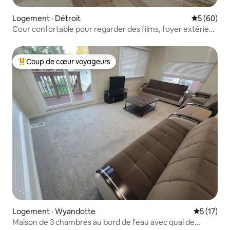
Logement · Détroit
Note moye
5 (60)
Cour confortable pour regarder des films, foyer extérieur
- à 10 minutes du casino
Coup de cœur voyageurs
Coup de cœur voyageurs parmi les plus aimés
Logement · Wyandotte
Note moye
5 (17)
Maison de 3 chambres au bord de l'eau avec quai de