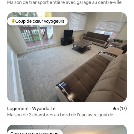
Maison de transport entière avec garage au centre-ville
Coup de cœur voyageurs
Coup de cœur voyageurs parmi les plus aimés
Logement · Wyandotte
Note moye
5 (17)
Maison de 3 chambres au bord de l'eau avec quai de
bateau
Coup de cœur voyageurs