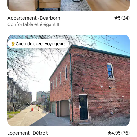
Appartement · Dearborn
Note moye
5 (24)
Confortable et élégant II
Coup de cœur voyageurs
Coup de cœur voyageurs parmi les plus aimés
Logement · Détroit
Note moyenne
4,95 (76)