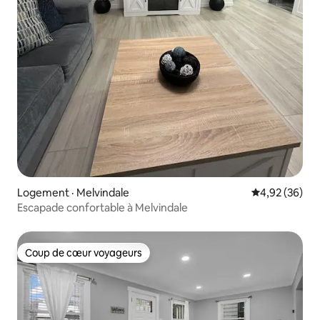
Logement · Melvindale
Note moyenne
4,92 (36)
Escapade confortable à Melvindale
Coup de cœur voyageurs
Coup de cœur voyageurs