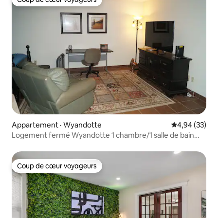
Coup de cœur voyageurs
Appartement · Wyandotte
Note moyenne
4,94 (33)
Logement fermé Wyandotte 1 chambre/1 salle de bain
idéal pour la pêche
Coup de cœur voyageurs
Coup de cœur voyageurs