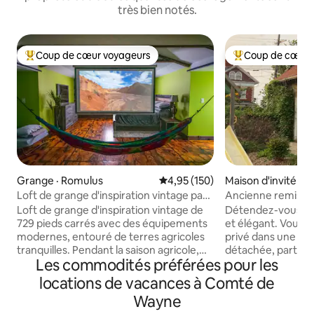
très bien notés.
Coup de cœur voyageurs
Coup de cœur 
Coup de cœur voyageurs parmi les plus aimés
Coup de cœur voy
Grange · Romulus
Note moyenne de 4,95 sur 5, 1
4,95 (150)
Maison d'invité · D
Loft de grange d'inspiration vintage par
Ancienne remise a
Maison De LeMade
patio
Loft de grange d'inspiration vintage de
Détendez-vous da
729 pieds carrés avec des équipements
et élégant. Vous 
modernes, entouré de terres agricoles
privé dans une rem
tranquilles. Pendant la saison agricole,
détachée, partage
Les commodités préférées pour les
vous pouvez vous promener dans les
l'hôte. Nous disp
champs et cueillir des tomates, des
cour avec un patio
locations de vacances à Comté de
haricots, du maïs, des poivrons, des
porche couvert, un
Wayne
tomates, etc. ou à un demi-mille se
terrain de pétanqu