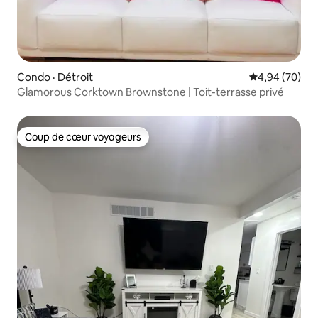
Condo · Détroit
Note moyenne
4,94 (70)
Glamorous Corktown Brownstone | Toit-terrasse privé
Coup de cœur voyageurs
Coup de cœur voyageurs