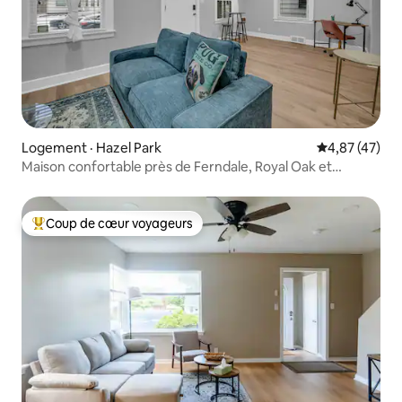
Logement · Hazel Park
Note moyenne
4,87 (47)
Maison confortable près de Ferndale, Royal Oak et
Detroit!
Coup de cœur voyageurs
Coup de cœur voyageurs parmi les plus aimés