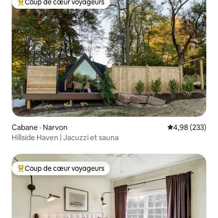
Coup de cœur voyageurs
Coup de cœur voyageurs parmi les plus aimés
Cabane · Narvon
Note moyenne 
4,98 (233)
Hillside Haven | Jacuzzi et sauna
Coup de cœur voyageurs
Coup de cœur voyageurs parmi les plus aimés