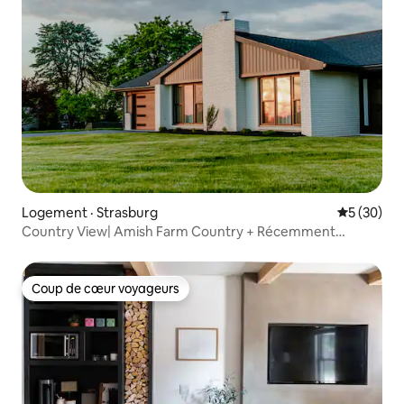
Logement · Strasburg
Note moye
5 (30)
Country View| Amish Farm Country + Récemment
rénové
Coup de cœur voyageurs
Coup de cœur voyageurs