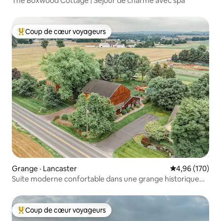
The Boxwood Cottage | Séjour de charme avec spa
Coup de cœur voyageurs
Coup de cœur voyageurs parmi les plus aimés
Grange · Lancaster
Note moyenne 
4,96 (170)
Suite moderne confortable dans une grange historique
avec jacuzzi
Coup de cœur voyageurs
Coup de cœur voyageurs parmi les plus aimés