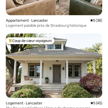
Appartement · Lancaster
Note moye
5 (38)
Logement paisible près de Strasbourg historique
Coup de cœur voyageurs
Coup de cœur voyageurs parmi les plus aimés
Logement · Lancaster
Note moye
5 (45)