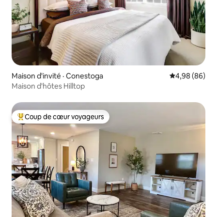
Maison d'invité · Conestoga
Note moyenne
4,98 (86)
Maison d'hôtes Hilltop
Coup de cœur voyageurs
Coup de cœur voyageurs parmi les plus aimés