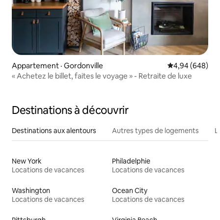
Appartement · Gordonville
Note moyenne d
4,94 (648)
« Achetez le billet, faites le voyage » - Retraite de luxe
Destinations à découvrir
Destinations aux alentours
Autres types de logements
L
New York
Philadelphie
Locations de vacances
Locations de vacances
Washington
Ocean City
Locations de vacances
Locations de vacances