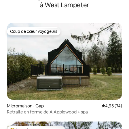
à West Lampeter
Coup de cœur voyageurs
Coup de cœur voyageurs
Micromaison · Gap
Note moyenne
4,95 (74)
Retraite en forme de A Applewood + spa