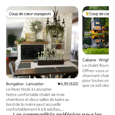
Coup de cœur voyageurs
Coup de cœur 
Coup de cœur voyageurs
Coup de cœur voy
Cabane · Wrightsvi
Le chalet Roundto
pour couples)
Offrez-vous une 
charmant chalet, la
pour toutes vos cé
Bungalow · Lancaster
Note moyenne de 4,95 sur 5, 6
4,95 (620)
que ce soit des an
Le River Nook à Lancaster
anniversaires ou 
Notre confortable chalet de trois
évasion bien mérit
chambres et deux salles de bains au
Parfaitement conç
bord de la rivière peut accueillir
romantiques, ce ch
confortablement 6 à 8 adultes,
harmonieusement 
Les commodités préférées pour les
comprend une cheminée à 3 faces, une
le confort modern