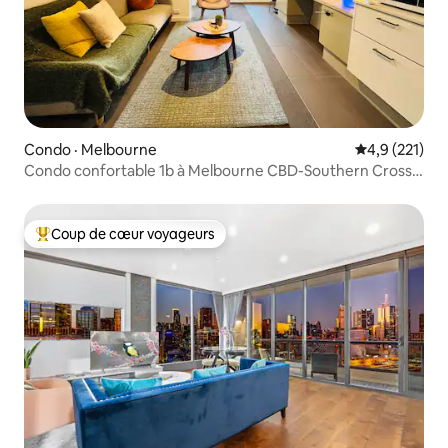
Condo · Melbourne
Note moyenne
4,9 (221)
Condo confortable 1b à Melbourne CBD-Southern Cross
stn
Coup de cœur voyageurs
Coup de cœur voyageurs parmi les plus aimés