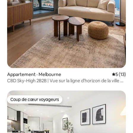
Appartement · Melbourne
Note moye
5 (13)
CBD Sky-High 2B2B | Vue sur la ligne d'horizon de la ville et
sur l'océan
Coup de cœur voyageurs
Coup de cœur voyageurs