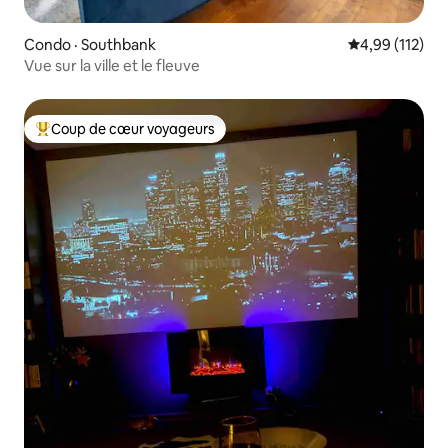
Condo · Southbank
Note moyenne 
4,99 (112)
Vue sur la ville et le fleuve
Coup de cœur voyageurs
Coup de cœur voyageurs parmi les plus aimés