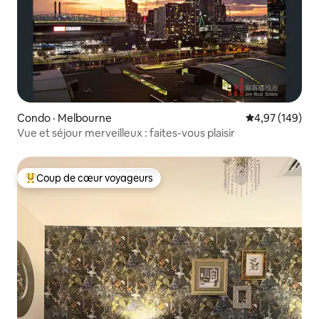
Condo · Melbourne
Note moyenne 
4,97 (149)
Vue et séjour merveilleux : faites-vous plaisir
Coup de cœur voyageurs
Coup de cœur voyageurs parmi les plus aimés