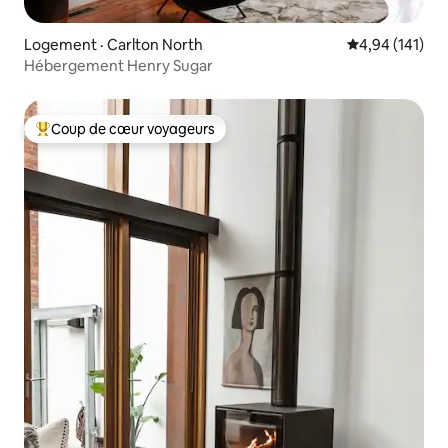
Logement · Carlton North
Note moyenne 
4,94 (141)
Hébergement Henry Sugar
Coup de cœur voyageurs
Coup de cœur voyageurs parmi les plus aimés