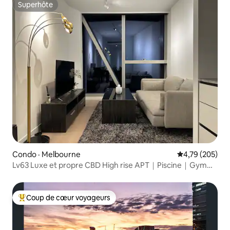
Superhôte
Superhôte
Condo · Melbourne
Note moyenne 
4,79 (205)
Lv63 Luxe et propre CBD High rise APT｜Piscine｜Gym｜
Sauna
Coup de cœur voyageurs
Coup de cœur voyageurs parmi les plus aimés