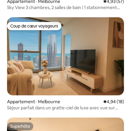
Appartement · Melbourne
Note moyenne
4,93 (57)
Sky View 3 chambres, 2 salles de bain | 1 stationnement
gratuit sécurisé | WSP
Coup de cœur voyageurs
Coup de cœur voyageurs
Appartement · Melbourne
Note moyenne
4,94 (18)
Séjour parfait dans un gratte-ciel de luxe avec vue sur
l'océan à WSP
Superhôte
Superhôte