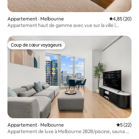
Appartement · Melbourne
Note moyenne
4,85 (20)
Appartement haut de gamme avec vue sur la ville |
Piscine, sauna et salle de sport
Coup de cœur voyageurs
Coup de cœur voyageurs
Appartement · Melbourne
Note moye
5 (22)
Appartement de luxe à Melbourne 2B2B/piscine, sauna et
gymnase