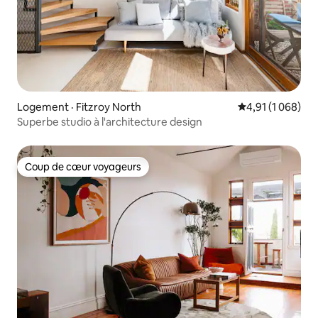
Logement · Fitzroy North
Note moyenne de
4,91 (1 068)
Superbe studio à l'architecture design
Coup de cœur voyageurs
Coup de cœur voyageurs