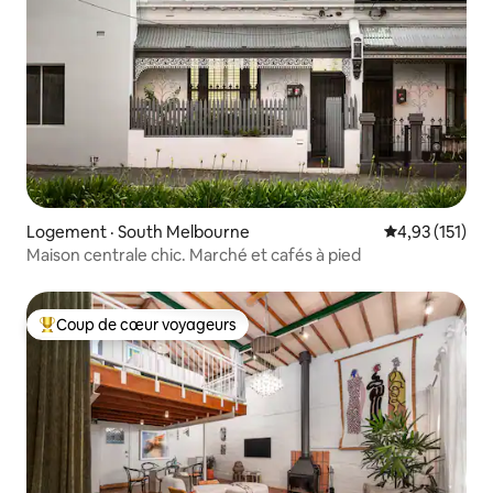
Logement · South Melbourne
Note moyenne 
4,93 (151)
Maison centrale chic. Marché et cafés à pied
Coup de cœur voyageurs
Coup de cœur voyageurs parmi les plus aimés