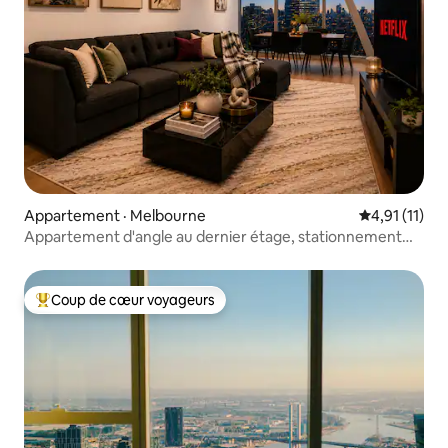
Appartement · Melbourne
Note moyenne
4,91 (11)
Appartement d'angle au dernier étage, stationnement
GRATUIT au 39e étage
Coup de cœur voyageurs
Coup de cœur voyageurs parmi les plus aimés