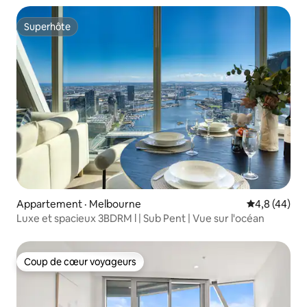
Superhôte
Superhôte
Appartement · Melbourne
Note moyenn
4,8 (44)
Luxe et spacieux 3BDRM l | Sub Pent | Vue sur l'océan
Coup de cœur voyageurs
Coup de cœur voyageurs