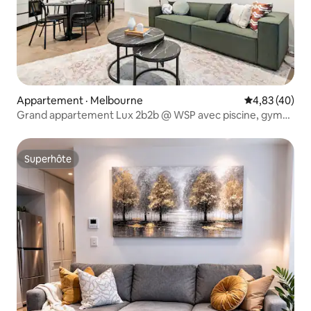
Appartement · Melbourne
Note moyenne
4,83 (40)
Grand appartement Lux 2b2b @ WSP avec piscine, gym
et sauna
Superhôte
Superhôte