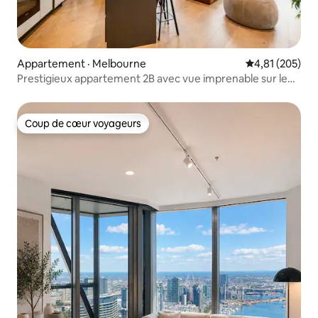
Appartement · Melbourne
Note moyenne 
4,81 (205)
Prestigieux appartement 2B avec vue imprenable sur le
port et parking gratuit
Coup de cœur voyageurs
Coup de cœur voyageurs