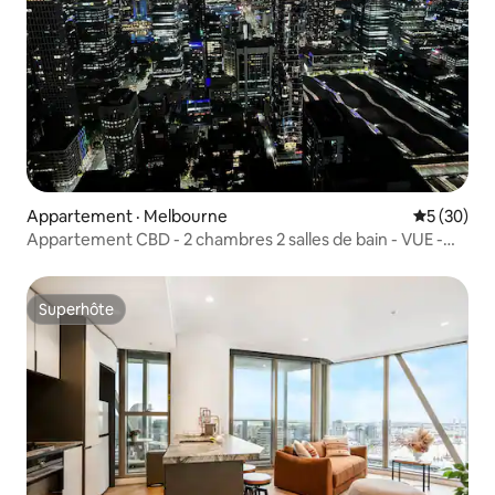
Appartement · Melbourne
Note moye
5 (30)
Appartement CBD - 2 chambres 2 salles de bain - VUE -
Cœur palpitant de MEL
Superhôte
Superhôte