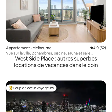
Appartement · Melbourne
Note moyenn
4,9 (52)
Vue sur la ville, 2 chambres, piscine, sauna et salle
West Side Place : autres superbes
d’entraînement
locations de vacances dans le coin
Coup de cœur voyageurs
Coup de cœur voyageurs parmi les plus aimés