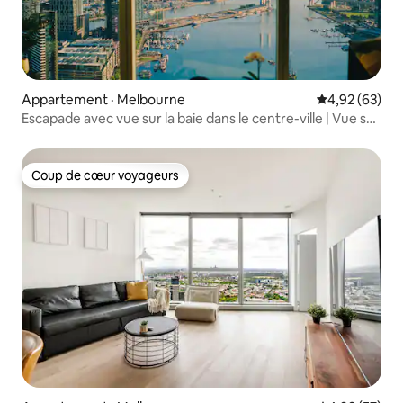
Appartement · Melbourne
Note moyenne
4,92 (63)
Escapade avec vue sur la baie dans le centre-ville | Vue sur
la mer + piscine + salle d’entraînement
Coup de cœur voyageurs
Coup de cœur voyageurs