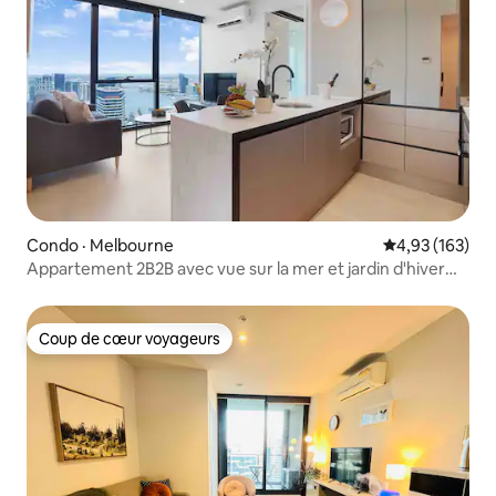
Condo · Melbourne
Note moyenne 
4,93 (163)
Appartement 2B2B avec vue sur la mer et jardin d'hiver
dans le quartier central des affaires
Coup de cœur voyageurs
Coup de cœur voyageurs