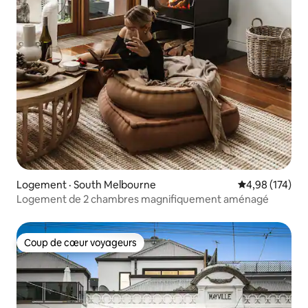
Logement · South Melbourne
Note moyenne 
4,98 (174)
Logement de 2 chambres magnifiquement aménagé
Coup de cœur voyageurs
Coup de cœur voyageurs