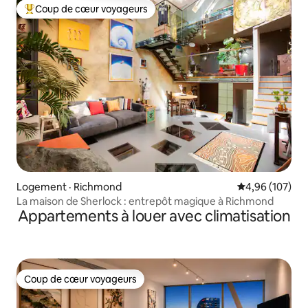
Coup de cœur voyageurs
Coup de cœur voyageurs parmi les plus aimés
Logement · Richmond
Note moyenne 
4,96 (107)
La maison de Sherlock : entrepôt magique à Richmond
Appartements à louer avec climatisation
Coup de cœur voyageurs
Coup de cœur voyageurs