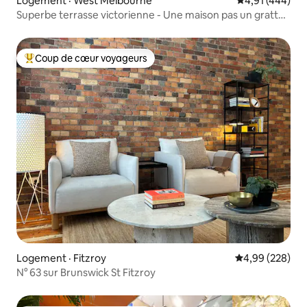
Logement · West Melbourne
Note moyenne 
4,91 (444)
Superbe terrasse victorienne - Une maison pas un gratte-
ciel !
Coup de cœur voyageurs
Coup de cœur voyageurs parmi les plus aimés
Logement · Fitzroy
Note moyenne 
4,99 (228)
N° 63 sur Brunswick St Fitzroy