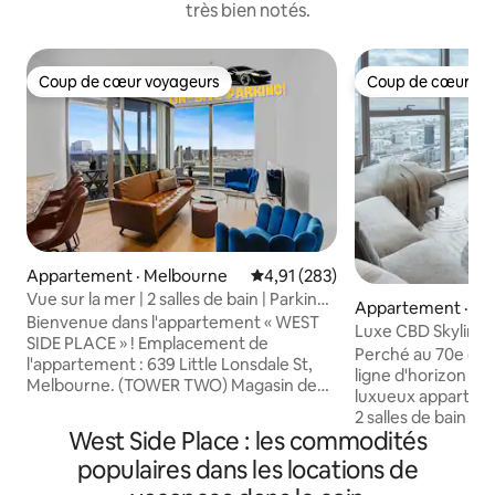
très bien notés.
Coup de cœur voyageurs
Coup de cœur vo
Coup de cœur voyageurs
Coup de cœur vo
Appartement · Melbourne
Note moyenne de 4,91 sur 5, 2
4,91 (283)
Vue sur la mer | 2 salles de bain | Parking
Appartement · Me
sur place, balcon, piscine (S34B)
Bienvenue dans l'appartement « WEST
Luxe CBD Skyline S
SIDE PLACE » ! Emplacement de
Perché au 70e éta
l'appartement : 639 Little Lonsdale St,
ligne d'horizon de
Melbourne. (TOWER TWO) Magasin de
luxueux appartem
collecte des clés : 3/200 Spencer St,
2 salles de bain di
Melbourne (5 min à pied). Arrivée : à
West Side Place : les commodités
haut de gamme, d
partir de 15 h. Après 18 h, nous laisserons
et d'un espace de 
populaires dans les locations de
votre clé dans un casier – il suffit de nous
au cœur du quartie
prévenir à l'avance :) Le stationnement