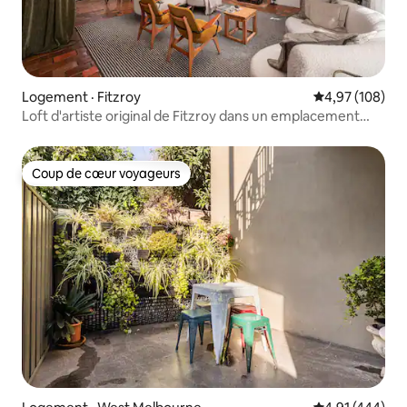
Logement · Fitzroy
Note moyenne 
4,97 (108)
Loft d'artiste original de Fitzroy dans un emplacement
central
Coup de cœur voyageurs
Coup de cœur voyageurs