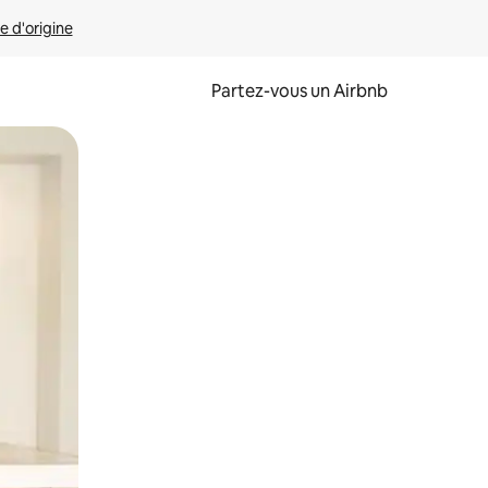
e d'origine
Partez-vous un Airbnb
et en les faisant glisser.