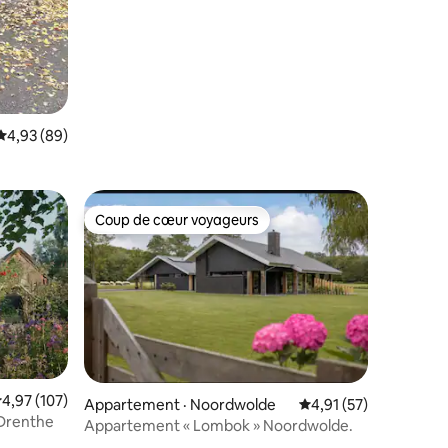
Note moyenne de 4,93 sur 5, 89 commentaires
4,93 (89)
Coup de cœur voyageurs
Coup de cœur voyageurs
res
ote moyenne de 4,97 sur 5, 107 commentaires
4,97 (107)
Appartement · Noordwolde
Note moyenne de 4,9
4,91 (57)
 Drenthe
Appartement « Lombok » Noordwolde.