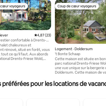
 cœur voyageurs
Coup de cœur voyageurs
 cœur voyageurs
Coup de cœur voyageurs
iever
Note moyenne de 4,87 sur 5, 23 commentai
4,87 (23)
restier confortable à Drents-
ld | 4 personnes | Nature
halet chaleureux et
Logement · Doldersum
 sur 5, 41 commentaires
 rénové, situé en forêt, vous
't Bonte Schaap
tout ce qu'il faut. Aux abords
ational Drents-Friese Wold,
Cette maison est située en bo
 réveillerez au son des oiseaux
parc national Drents-Friese Wol
rez d'un séjour relaxant, que ce
une vue unique sur la bergerie
ou en famille. Profitez d'un
Doldersum. Cette maison de v
isé avec les commodités d'un
est idéale pour des amis, deux 
acances à proximité. Nager à
ou une famille. Équipée de toutes les
préférées pour les locations de vacan
 dans la petite piscine, faire de
commodités : - Lits faits, linge 
ée dans la forêt, jouer dans la
de cuisine - Shampooing, revital
ous le trouverez à moins d’une
douche, lotion et savon - Équi
eut accueillir
de cuisine tels qu'une machine
, 2 enfants et un bébé ou un
Nespresso, un lave-vaisselle, u