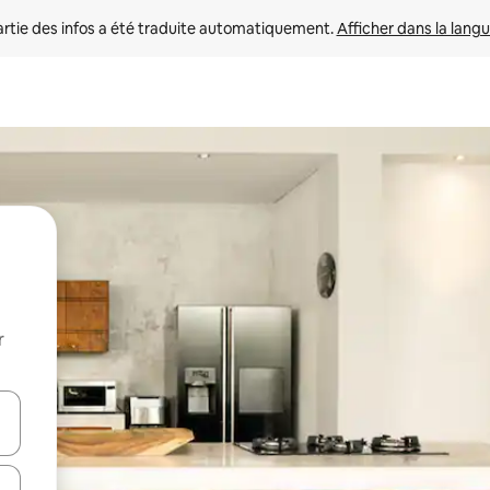
rtie des infos a été traduite automatiquement. 
Afficher dans la langu
r
utilisant les flèches vers le haut et vers le bas, ou en appuyant dessus 