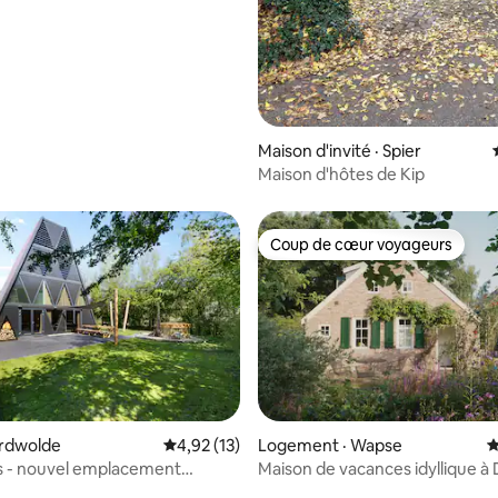
Maison d'invité · Spier
Maison d'hôtes de Kip
Coup de cœur voyageurs
Coup de cœur voyageurs
sur 5, 111 commentaires
oordwolde
Note moyenne de 4,92 sur 5, 13 commentai
4,92 (13)
Logement · Wapse
N
s - nouvel emplacement
Maison de vacances idyllique à
avec jacuzzi