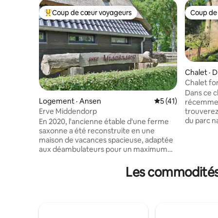
Coup de cœur voyageurs
Coup de
Coup de cœur voyageurs parmi les plus aimés
Coup de
Chalet · D
Chalet fo
Friese Wo
Dans ce c
Logement · Ansen
Note moyenne de 5
5 (41)
récemment
Erve Middendorp
trouverez 
du parc n
En 2020, l'ancienne étable d'une ferme
vous vous
saxonne a été reconstruite en une
et profite
maison de vacances spacieuse, adaptée
soit en couple 
aux déambulateurs pour un maximum
espace bo
de 8 personnes. Situé à Ansen, à
parc de v
distance de marche du parc national de
Les commodités 
l'intérieur
Dwingelderveld. La maison dispose de 3
la randonn
chambres, 2 salles de bains, 3 toilettes et
nature. V
un salon spacieux avec cuisine ouverte.
minute à pied. Le chalet p
La maison est équipée d'un lave-
2 adultes
vaisselle, d'un micro-ondes combiné,