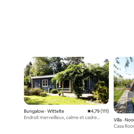
Bungalow · Wittelte
Note moyenne de 4,79 
4,79 (111)
Endroit merveilleux, calme et cadre
Villa · N
magnifique !
Casa Roo
agréable 