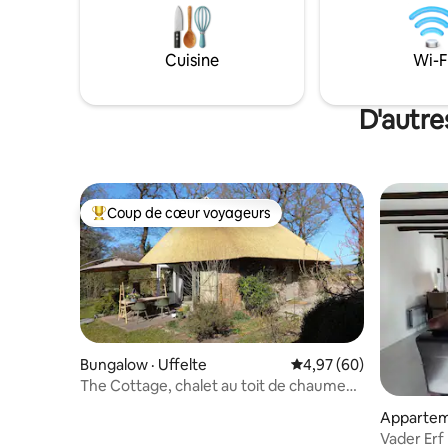
tout-petit
d'un lave-linge/sèche-linge, de 3
télévisions, d'un réfrigérateur, d'un
congélateur, d'une plaque à induction et
Cuisine
Wi-F
d'un inventaire de cuisine spacieux.
Chaise haute / lit bébé sur demande
D'autre
Coup de cœur voyageurs
Coup de cœur voyageurs parmi les plus aimés
Bungalow · Uffelte
Note moyenne de 4,97
4,97 (60)
The Cottage, chalet au toit de chaume
élégamment meublé
Apparteme
Vader Erf