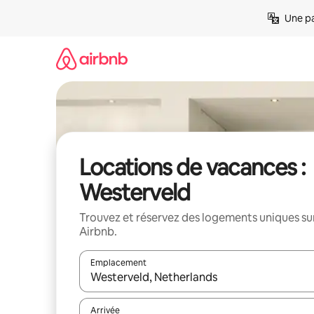
Aller
Une pa
directement
au
contenu
Locations de vacances :
Westerveld
Trouvez et réservez des logements uniques su
Airbnb.
Emplacement
Quand les résultats sont affichés, parcourez-les en 
Arrivée