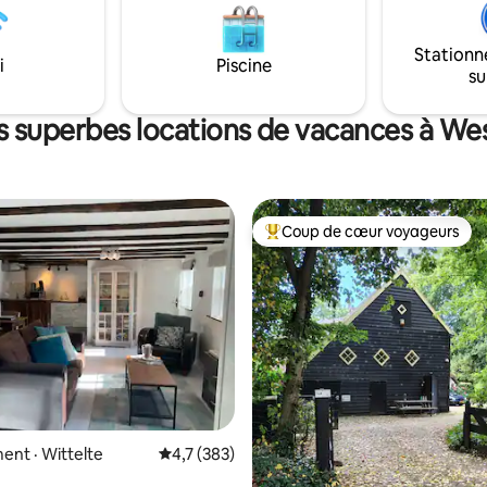
.
combiné, des épices et de l'huil
Laveuse - Pas de télévision - Pl
jouets et jeux - Départ tardif po
Stationn
i
Piscine
dimanche pour 50 euros
su
s superbes locations de vacances à We
Coup de cœur voyageurs
Coup de cœur voyageurs parmi 
 sur 5, 60 commentaires
nt · Wittelte
Note moyenne de 4,7 sur 5, 383 commentai
4,7 (383)