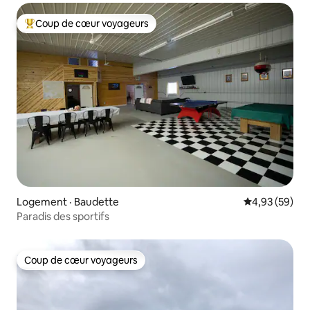
Coup de cœur voyageurs
Coup de cœur voyageurs parmi les plus aimés
Logement · Baudette
Note moyenne
4,93 (59)
Paradis des sportifs
Coup de cœur voyageurs
Coup de cœur voyageurs