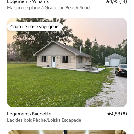
Logement · Williams
Note moyenne
4,93 (14)
Maison de plage à Graceton Beach Road
Coup de cœur voyageurs
Coup de cœur voyageurs
Logement · Baudette
Note moyenn
4,88 (8)
Lac des bois Pêche/Loisirs Escapade