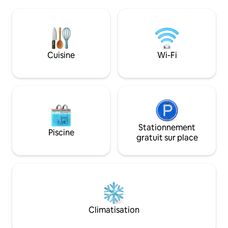
d'accueil de 14 pe
journée sur l'eau, détendez-vous sur la
confortable avec 
terrasse et faites griller votre repas
4 chambres, une c
préféré. Au coucher du soleil, détendez-
cheminée et un imm
vous autour du feu et profitez de
voyageurs peuvent
soirées paisibles. Recevez un laissez-
propres repas dans
Cuisine
Wi-Fi
passer gratuit pour les invités à LotW
entièrement équipée. Pi
Marina pour mettre votre bateau à l'eau
motoneige damée
pendant votre séjour
devant la porte ! 
Point !
Stationnement
Piscine
gratuit sur place
Climatisation