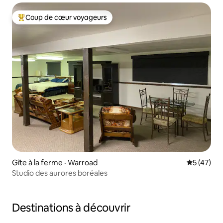
Coup de cœur voyageurs
Coup de cœur voyageurs parmi les plus aimés
Gîte à la ferme · Warroad
Note moye
5 (47)
Studio des aurores boréales
Destinations à découvrir