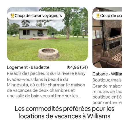
Coup de cœur voyageurs
Coup de cœur 
Coup de cœur voyageurs parmi les plus aimés
Coup de cœur voy
Logement · Baudette
Note moyenne de 4,96 sur 5, 
4,96 (54)
Paradis des pêcheurs sur la rivière Rainy
Cabane · Williams
Évadez-vous dans la beauté du
Boutique/maison c
Minnesota, où cette charmante maison
Grande maison-ma
de vacances de deux chambres et
minutes de l'accès
une salle de bain vous attend sur les
boutique entièreme
rives de la rivière Rainy. Confortable et
pour rentrer le bat
accueillante, cette maison est parfaite
Les commodités préférées pour les
Cheminée et télév
pour profiter toute l'année. LotW offre
et le magasin !! Parfait pour les réunions
locations de vacances à Williams
la pêche au doré jaune et la navigation
de famille, les vac
de plaisance de classe mondiale à
hockey, la chasse et la 
quelques minutes seulement. Après une