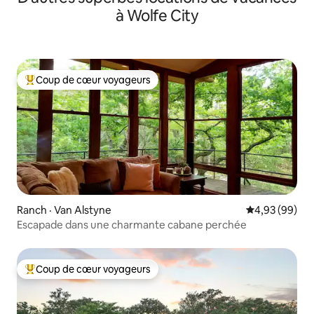
à Wolfe City
Coup de cœur voyageurs
Coup de cœur voyageurs parmi les plus aimés
Ranch · Van Alstyne
Note moyenne
4,93 (99)
Escapade dans une charmante cabane perchée
Coup de cœur voyageurs
Coup de cœur voyageurs parmi les plus aimés