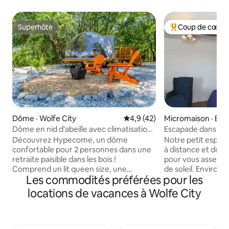
Superhôte
Coup de cœur 
Superhôte
Coup de cœur voy
Dôme · Wolfe City
Note moyenne de 4,9 sur 5, 
4,9 (42)
Micromaison · Blu
Dôme en nid d'abeille avec climatisation,
Escapade dans un 
foyer, barbecue, Starlink
Ridge
Découvrez Hypecome, un dôme
Notre petit espac
confortable pour 2 personnes dans une
à distance et de 
retraite paisible dans les bois !
pour vous asseoir 
Comprend un lit queen size, une
de soleil. Environ 
Les commodités préférées pour les
climatisation, un mini-réfrigérateur, un
de nombreux équi
four à micro-ondes, un grille-pain, une
size est un lit es
locations de vacances à Wolfe City
machine à café et une connexion Wi-Fi
replié pour vous d
Starlink. Détendez-vous avec vos
y a également un li
toilettes extérieures privées, votre
sont fournis. Ce ty
douche extérieure, votre cuisinière à
un enfant, un adol