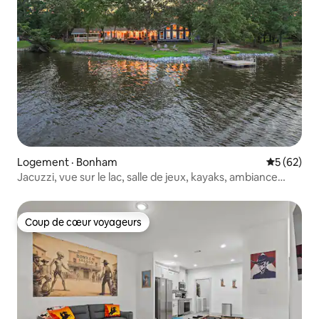
Logement · Bonham
Note moye
5 (62)
Jacuzzi, vue sur le lac, salle de jeux, kayaks, ambiance
chaleureuse
Coup de cœur voyageurs
Coup de cœur voyageurs