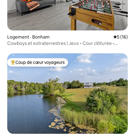
Logement · Bonham
Note moye
5 (16)
Cowboys et extraterrestres | Jeux • Cour clôturée •
7 places
Coup de cœur voyageurs
Coup de cœur voyageurs parmi les plus aimés