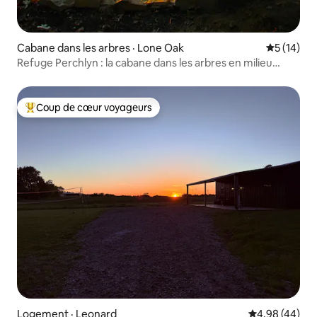
Cabane dans les arbres · Lone Oak
Note moye
5 (14)
Refuge Perchlyn : la cabane dans les arbres en milieu
urbain
Coup de cœur voyageurs
Coup de cœur voyageurs parmi les plus aimés
Logement · Leonard
Note moyenne
4,98 (44)