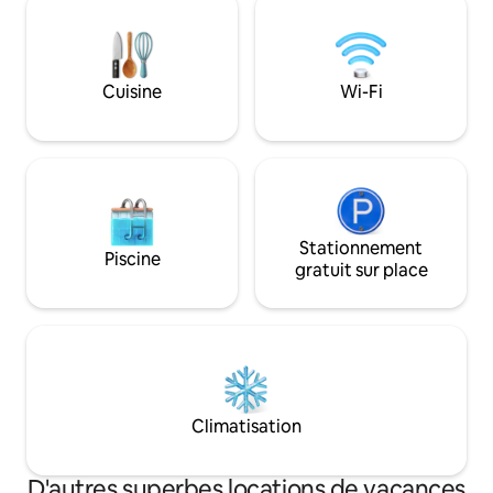
gaz et votre foyer. Une balançoire
adulte. Nous avons des alpagas, des
lumineuse nostalgique ajoute un charme
émeus, des chèvre
ludique ! Le bois de chauffage, le
canards, des dinde
shampoing, le revitalisant, les serviettes,
chats. L'espace di
Cuisine
Wi-Fi
l'essence et l'eau en bouteille sont tous
réfrigérateur, d'u
gratuits. La grange partagée offre une
d'un grille-pain, d
cuisine intérieure, une douche chaude
mixeur, d'un évier,
et une arcade. Reprogrammez ou
annulez gratuitement en raison de
mauvais temps avant l'arrivée.
Stationnement
Piscine
gratuit sur place
Climatisation
D'autres superbes locations de vacances