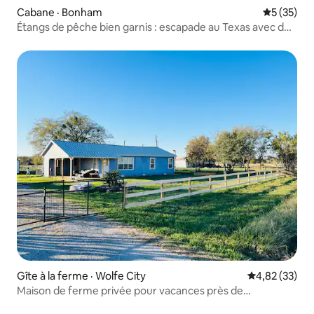
Cabane · Bonham
Note moye
5 (35)
Étangs de pêche bien garnis : escapade au Texas avec des
vaches!
Gîte à la ferme · Wolfe City
Note moyenne
4,82 (33)
Maison de ferme privée pour vacances près de
Commerce, TX