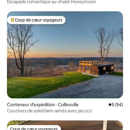
Escapade romantique au chalet Honeymoon
Coup de cœur voyageurs
Coup de cœur voyageurs parmi les plus aimés
Conteneur d'expédition · Collinsville
Note moye
5 (94)
Couchers de soleil bien-aimés avec jacuzzi
Coup de cœur voyageurs