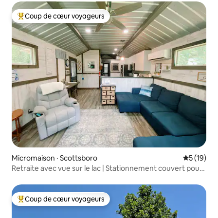
Coup de cœur voyageurs
Coup de cœur voyageurs parmi les plus aimés
Micromaison · Scottsboro
Note moye
5 (19)
Retraite avec vue sur le lac | Stationnement couvert pour
bateau
Coup de cœur voyageurs
Coup de cœur voyageurs parmi les plus aimés