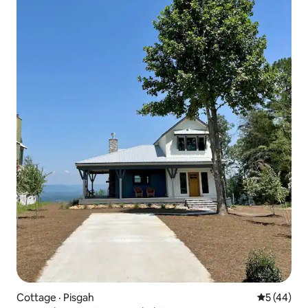
Cottage · Pisgah
Note moye
5 (44)