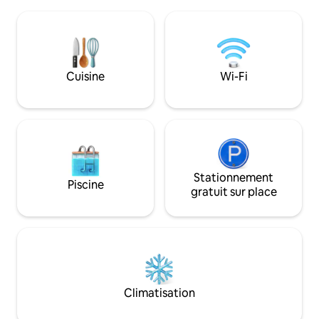
Goosepond, Cathedral Caverns, champ
électrique ou sur 
de tir Cavern Cove, G'ville St. Park,
couvert. Vous pouv
tyroliennes. Terrasse couverte 8x40,
porche et vous n'
patio avec foyer, barbecues au gaz et au
en voiture pour m
charbon de bois, jeu de sacs, fléchettes,
Waterfront. Le port 
deux jacuzzis, cinq kayaks, un canoë
Cuisine
Wi-Fi
grottes de la cath
avec équipement et une remorque. Les
et le parking est s
chiens sont les bienvenus (mais pas de
clôture). Détendez-vous et profitez-en !
Stationnement
Piscine
gratuit sur place
Climatisation