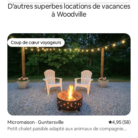
D'autres superbes locations de vacances
à Woodville
Coup de cœur voyageurs
Coup de cœur voyageurs
Micromaison · Guntersville
Note moyenne
4,95 (58)
Petit chalet paisible adapté aux animaux de compagnie
avec foyer extérieur