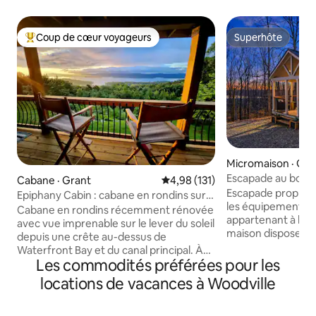
Coup de cœur voyageurs
Superhôte
Coup de cœur voyageurs parmi les plus aimés
Superhôte
Micromaison · Gra
Escapade au bord 
Cabane · Grant
Note moyenne de 4,98 sur 5, 1
4,98 (131)
de mise à l'eau
Escapade propre e
Epiphany Cabin : cabane en rondins sur
les équipements n
le lac Guntersville
Cabane en rondins récemment rénovée
appartenant à l'hô
avec vue imprenable sur le lever du soleil
maison dispose d'
depuis une crête au-dessus de
entièrement équip
Waterfront Bay et du canal principal. À
linge/sèche-linge, 
Les commodités préférées pour les
mi-chemin entre Guntersville et
d'une chambre ave
Scottsboro. À seulement 1,5 miles de la
locations de vacances à Woodville
d'un loft avec un a
rampe de mise à l'eau et du magasin à
Passez votre temp
Waterfront. Lieux à proximité :
confortable avec l