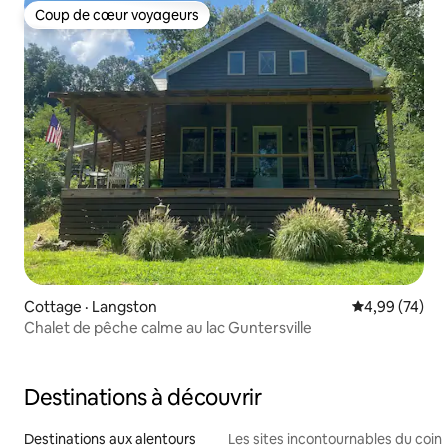
Coup de cœur voyageurs
Coup de cœur voyageurs
Cottage · Langston
Note moyenne
4,99 (74)
Chalet de pêche calme au lac Guntersville
Destinations à découvrir
Destinations aux alentours
Les sites incontournables du coin