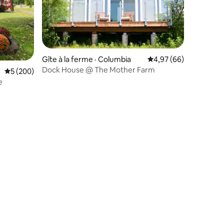
res
Gîte à la ferme · Columbia
Note moyenne de 4,97
4,97 (66)
Dock House @ The Mother Farm
Note moyenne de 5 sur 5, 200 commentaires
5 (200)
e