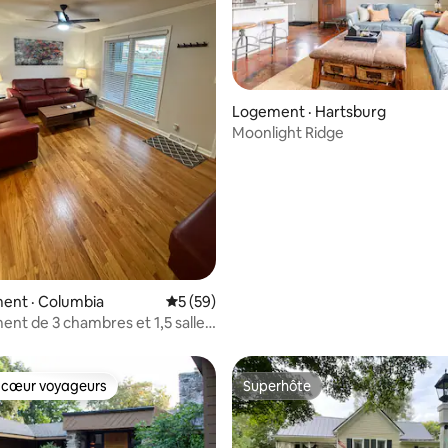
 sur 5, 94 commentaires
Logement · Hartsburg
Moonlight Ridge
ent · Columbia
Note moyenne de 5 sur 5, 59 commentai
5 (59)
nt de 3 chambres et 1,5 salle
vec cour clôturée adaptée aux
 cœur voyageurs
Superhôte
 cœur voyageurs
Superhôte