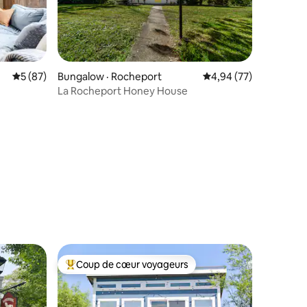
Note moyenne de 5 sur 5, 87 commentaires
5 (87)
Bungalow · Rocheport
Note moyenne de 4,94
4,94 (77)
La Rocheport Honey House
res
Coup de cœur voyageurs
Coup de cœur voyageurs parmi les plus aimés