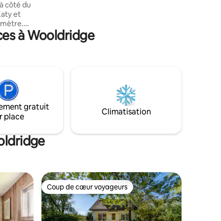
 à côté du
pièce ! Les chambres comprennent des
téléviseurs ainsi qu'une télévision grand
omètre.
écran dans le séjour. Coin salon extérieur
ces à Wooldridge
s. Nous
privé avec foyer pour profiter de vos
t en bas.
soirées !
cieux,
à manger.
et une
st
uillée
t par
ement gratuit
Climatisation
r place
a falaise,
ac !
oldridge
Coup de cœur voyageurs
les plus aimés
Coup de cœur voyageurs