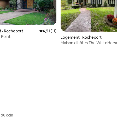
 · Rocheport
Note moyenne de 4,91 sur 5, 11 commentai
4,91 (11)
 Point
Logement · Rocheport
Maison d'hôtes The WhiteHors
5 sur 5, 3 commentaires
 du coin