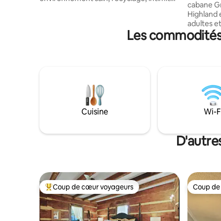
cabane Gr
avec la nature, soutien de la diversité et
Highland e
du multiculturalisme. MICRO-MAISON :
adultes et
petit logement et faible empreinte,
Les commodités 
vous trouv
coûts réduits, économies d'énergie,
confortabl
conception intentionnelle. Si vous n'êtes
vous trou
pas à l'aise avec l'intimité de la nature,
dans l'esp
une forêt de noyers et la faune, nous ne
complète 
sommes peut-être pas le bon choix l'un
vous avez
pour l'autre. Nous adorons accueillir des
avec douche 
voyageurs et vous demandons
d'une esc
simplement de respecter notre
avec des 
philosophie et notre espace précieux.
Cuisine
Wi-F
souffle e
quelques 
D'autre
Coup de cœur voyageurs
Coup de
Coup de cœur voyageurs parmi les plus aimés
Coup de