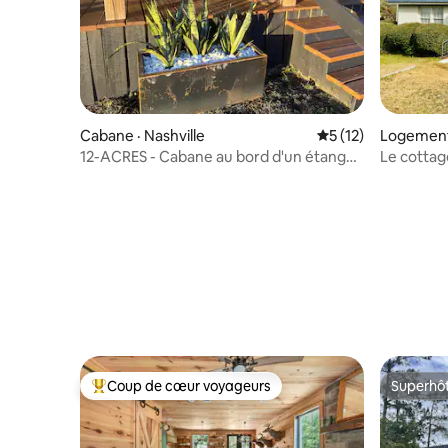
Cabane · Nashville
Note moyenne de 5
5 (12)
Logement 
12-ACRES - Cabane au bord d'un étang
Le cottag
de pêche 2 CHAMBRES 1 SALLE DE BAIN
4-5 VACANCES
Coup de cœur voyageurs
Superhô
Coup de cœur voyageurs parmi les plus aimés
Superhô