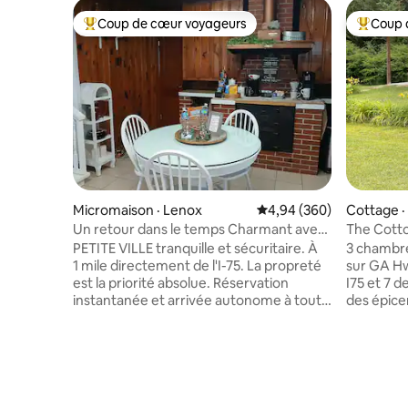
Coup de cœur voyageurs
Coup 
Coup de cœur voyageurs parmi les plus aimés
Coup de 
Micromaison · Lenox
Note moyenne de 4,94 
4,94 (360)
Cottage ·
Un retour dans le temps Charmant avec
The Cott
un bar à café complet
aux famill
PETITE VILLE tranquille et sécuritaire. À
3 chambre
1 mile directement de l'I-75. La propreté
sur GA Hw
est la priorité absolue. Réservation
I75 et 7 de Hwy 82.
instantanée et arrivée autonome à tout
des épicer
moment après 17 h. Vous pouvez arriver
ville accu
et partir quand vous voulez. Bar à
Cottage e
café/thé gratuit complet. Crème à café
à la camp
froide! Gaufres et gruau dans le garde-
1200 pied
manger! Profitez de cette escapade
climatisa
unique en vous perdant dans le temps.
adapté au