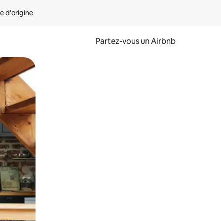
e d'origine
Partez-vous un Airbnb
et en les faisant glisser.