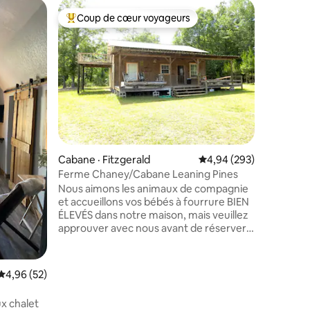
Bungalow 
Coup de cœur voyageurs
Coup de
les plus aimés
Coup de cœur voyageurs parmi les plus aimés
Coup de
Bungalo
Un joli 
fabuleux
détendre 
maison es
entouré d
des arbre
cadre privé. Un grand station
disponibl
les bateau
res
Cabane · Fitzgerald
Note moyenne de 4,94 
4,94 (293)
monter. 
gigogne 
Ferme Chaney/Cabane Leaning Pines
pour une
Nous aimons les animaux de compagnie
Nous aim
et accueillons vos bébés à fourrure BIEN
et accuei
ÉLEVÉS dans notre maison, mais veuillez
fourrure 
approuver avec nous avant de réserver.
historiqu
Il y a des frais pour les animaux, et vous
devez suivre nos règles pour les animaux
et nettoyer après votre ou vos animaux.
Note moyenne de 4,96 sur 5, 52 commentaires
4,96 (52)
* Les animaux à poils longs/qui perdent
leurs poils seront plus chers. * Beaucoup
x chalet
de places de stationnement disponibles.