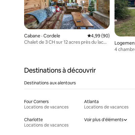
Cabane · Cordele
Note moyenne de 4,99
4,99 (90)
Chalet de 3 CH sur 12 acres près du lac
Logement
Blackshear et de l’I-75
4 chambre
Destinations à découvrir
Destinations aux alentours
Four Corners
Atlanta
Locations de vacances
Locations de vacances
Charlotte
Voir plus d'éléments
Locations de vacances