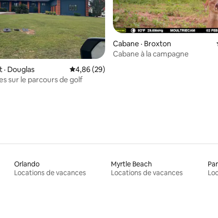
Cabane · Broxton
Cabane à la campagne
 sur 5, 90 commentaires
 · Douglas
Note moyenne de 4,86 sur 5, 29 commentai
4,86 (29)
s sur le parcours de golf
Orlando
Myrtle Beach
Pa
Locations de vacances
Locations de vacances
Loc