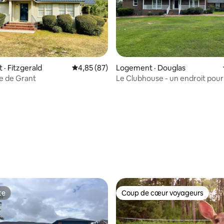
 sur 5, 12 commentaires
· Fitzgerald
Note moyenne de 4,85 sur 5, 87 commentai
4,85 (87)
Logement · Douglas
e de Grant
Le Clubhouse - un endroit pour 
famille/le groupe
te
Coup de cœur voyageurs
te
Coup de cœur voyageurs