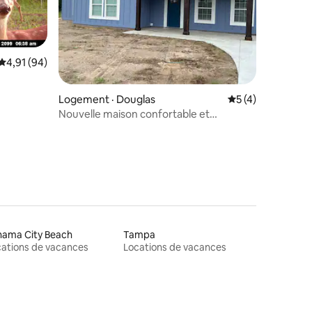
Note moyenne de 4,91 sur 5, 94 commentaires
4,91 (94)
res
Logement · Douglas
Note moyenne de 
5 (4)
Nouvelle maison confortable et
moderne
nama City Beach
Tampa
ations de vacances
Locations de vacances