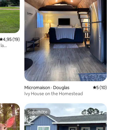
res
Note moyenne de 4,95 sur 5, 19 commentaires
4,95 (19)
la
Micromaison · Douglas
Note moyenne de 5
5 (10)
Ivy House on the Homestead
Superhôte
Superhôte