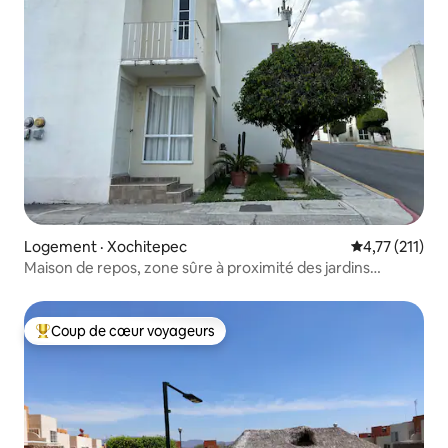
Logement · Xochitepec
Note moyenne 
4,77 (211)
Maison de repos, zone sûre à proximité des jardins
événements
Coup de cœur voyageurs
Coup de cœur voyageurs parmi les plus aimés