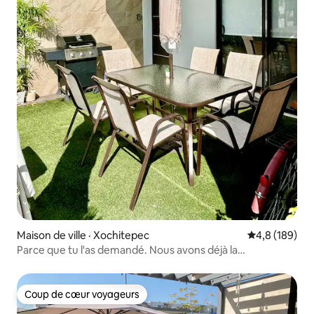
Maison de ville · Xochitepec
Note moyenne
4,8 (189)
Parce que tu l'as demandé. Nous avons déjà la
climatisation.
Coup de cœur voyageurs
Coup de cœur voyageurs