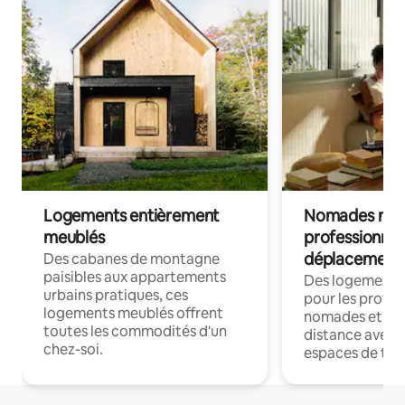
Logements entièrement
Nomades num
meublés
professionnel
déplacement
Des cabanes de montagne
paisibles aux appartements
Des logements
urbains pratiques, ces
pour les profes
logements meublés offrent
nomades et trav
toutes les commodités d'un
distance avec le
chez-soi.
espaces de trav