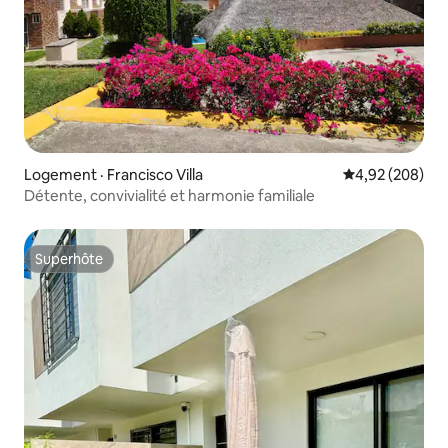
Logement · Francisco Villa
Note moyenne 
4,92 (208)
Détente, convivialité et harmonie familiale
Superhôte
Superhôte