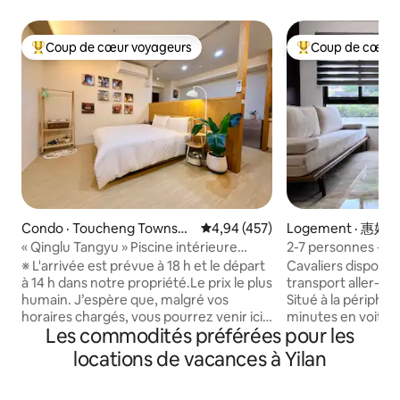
Coup de cœur voyageurs
Coup de cœur 
Coup de cœur voyageurs parmi les plus aimés
Coup de cœur voy
Condo · Toucheng Townshi
Note moyenne de 4,94 sur 5, 4
4,94 (457)
Logement · 惠好
p
« Qinglu Tangyu » Piscine intérieure
2-7 personnes - Pe
Piscine à débordement sur le toit Vue
(transport de la ga
※ L'arrivée est prévue à 18 h et le départ
Cavaliers disponibl
nocturne imprenable sur la montagne et
de Yilan/Parc spor
à 14 h dans notre propriété.Le prix le plus
transport aller-ret
la mer depuis les étages supérieurs
gouvernemental d
humain. J’espère que, malgré vos
Situé à la périphérie
Parking gratuit à plat Arrivée autonome
botanique de Fus
horaires chargés, vous pourrez venir ici
minutes en voiture
Les commodités préférées pour les
Beihou/Voiture do
pour vous détendre. La nuit, quand vous
affaires de l'Univer
Taiping
ouvrez les rideaux, c’est comme si vous
sportif de Yilan et 
locations de vacances à Yilan
étiez allongé(e) sous le ciel étoilé – c’est
ville.Pendant la j
vraiment thérapeutique. ※ La piscine sur
explorer la ville na