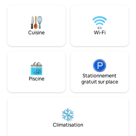
le toit est ouverte tous les jours :
Mountain, recom
Chapeau de maillot de bain, frais de
nouilles de riz à b
ménage de 50 yuans, vous pouvez le
spécialité dans l
vérifier au comptoir Bain ♪intérieur :
Yangshan pendant 
source de bicarbonate de sodium
temple Qingyamu J
naturel, il y a une piscine à bulles dans la
sources de source 
Cuisine
Wi-Fi
chambre, vous pourrez profiter de la
manger du poisson 
belle vue nocturne Lit ♪double, table de
l'expérience de cue
chevet, canapé ♪wifi disponible avec
parc écologique des abeil
internet tv, Netflix ♪ Vous pouvez utiliser
tôt le matin, nous
la cuisine : il y a une cuisinière en terre
disponibles pour 
cuite, des bols, des baguettes, etc. Vous
d'explorer le plai
pouvez préparer de la soupe et cuire
montagne de l'équipage. 
des nouilles.Ayez aussi des verres à pied
Stationnement
que le même grou
Piscine
et des verres à vin, grands et petits.
les jours, vous aur
gratuit sur place
♪Sèche-cheveux, gel douche,
aux espaces commu
shampoing, serviette de bain, serviette
profiterez de votr
pour le visage, ensemble de brosses à
vacances en famill
dents De l'eau à osmose inverse est
chambre est ouver
disponible dans la♪ chambre, les
nombre de personn
boissons dans le réfrigérateur sont
ouvrir la chambre
gratuites, et il y a des sachets de café,
frais de ménage s
Climatisation
des sachets de thé, des biscuits, etc. Les
séparément) À propos des lits : Lit
bons enfants en fourrure de bébé sont
standard pour 6 pe