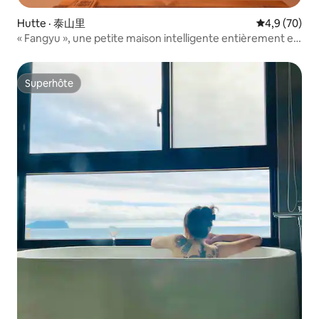
Hutte · 泰山里
Note moyenn
4,9 (70)
« Fangyu », une petite maison intelligente entièrement en
bois, avec un jardin, un bain de pieds, une grande
baignoire et une literie en tofu
Superhôte
Superhôte