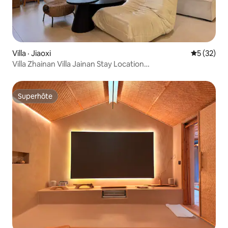
Villa · Jiaoxi
Note moye
5 (32)
Villa Zhainan Villa Jainan Stay Location
privée/KTV/piscine/jeu de mahjong
électronique/recharge de véhicules électriques
Superhôte
Superhôte