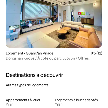
Logement · Guang'an Village
Note moye
5 (12)
Dongshan Kuoye / À côté du parc Luoyun / Offres
spéciales en août et septembre / Barbecue / Téléviseur /
Dernier modèle de console de jeux Switch / Cuisine
complète, KTV pour 30 personnes maximum
Destinations à découvrir
Autres types de logements
Appartements à louer
Logements à louer adaptés aux animaux
Yilan
Yilan