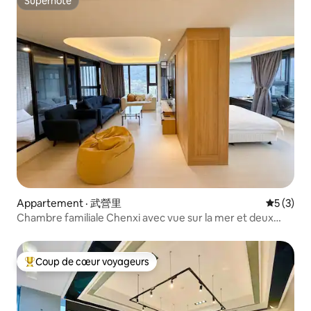
Superhôte
Superhôte
Appartement · 武營里
Note moy
5 (3)
Chambre familiale Chenxi avec vue sur la mer et deux
téléviseurs | Balcon, vue sur l'île de Guishan, source
chaude intérieure
Coup de cœur voyageurs
Coup de cœur voyageurs parmi les plus aimés