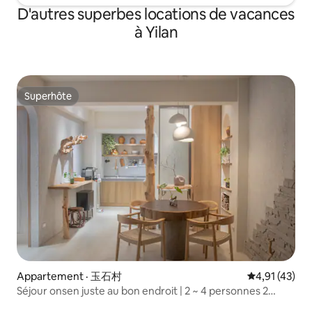
les ♪bienvenus, un ascenseur pour
nécessaire, ajoute
D'autres superbes locations de vacances
animaux de compagnie doit être utilisé
simple, un canapé-l
à Yilan
Situé à un étage élevé offrant de
personnes) N'hési
superbes vues, vous pouvez profiter de
questions sur le 
vues sur les montagnes, de vues sur la
ci-dessus. L'établissement propose :
mer et de vues nocturnes
Télévision connect
incomparables tout en vous prélassant
YouTube) Salle de b
Superhôte
dans le spa. C’est un endroit idéal pour
bain commune * 1 W
Superhôte
se détendre. 😁 Stationnement
Climatisation avec
extérieur B3, le pont Kelan Land Bridge
chauffage Congélat
est juste à côté de la maison, il y a aussi
Lave-linge et sèch
du stationnement gratuit sous le pont et
micro-ondes/four/l
dans le parc, à 1 minute à pied du hall
(sur rendez-vous) Toutes le
d’entrée. Gestion de type hôtelier, situé
commodités peuven
à côté du pont Kailan à Toucheng, dans
veuillez en prend
le comté de Yilan, avec le vaste parc
ou pertes devront êtr
sportif de Toucheng de l’autre côté de la
remarques : Veuill
rue. Vous pouvez vous promener ou
après★ 22 h. ★To
faire de l’exercice au lever ou au
sont non-fumeur, s
coucher du soleil, au milieu des chants
dans la cour.
d’oiseaux et du parfum des fleurs.
Appartement · 玉石村
Note moyenne
4,91 (43)
Environ 1 km ou plus, Ok, 7-11 est à 300 ~
Séjour onsen juste au bon endroit | 2 ~ 4 personnes 2
500 m, il y a aussi un supermarché
chambres | WABISABI
réciproque, plein syndicat à