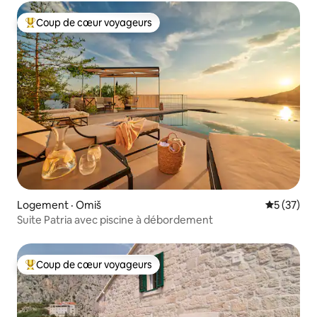
Coup de cœur voyageurs
Coup de cœur voyageurs parmi les plus aimés
Logement · Omiš
Note moye
5 (37)
Suite Patria avec piscine à débordement
Coup de cœur voyageurs
Coup de cœur voyageurs parmi les plus aimés