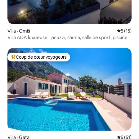
Villa · Omiš
Note moye
5 (15)
Villa ADA luxueuse : jacuzzi, sauna, salle de sport, piscine
Coup de cœur voyageurs
Coup de cœur voyageurs parmi les plus aimés
Villa · Gata
Note moye
5 (51)