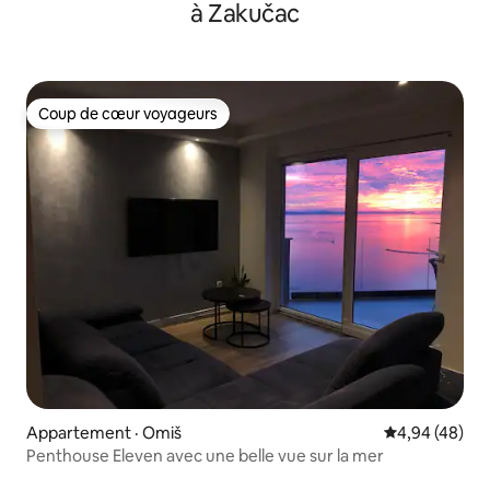
à Zakučac
Coup de cœur voyageurs
Coup de cœur voyageurs
Appartement · Omiš
Note moyenne
4,94 (48)
Penthouse Eleven avec une belle vue sur la mer