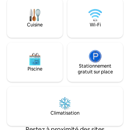
chauffée, un grand
Les travaux ont été réalisés par un
sauna IR, une sall
architecte expert, qui a soigneusement
une salle de jeux, u
veillé à ce que chaque détail soit
espace extérieur 
authentique dans la création d'une
Cuisine
Wi-Fi
terrain de football
synthèse parfaite entre les méthodes
badminton ou un t
de construction traditionnelles et les
matériaux modernes. Départ de la
chambre, jacuzzi, barbecue Vous
pouvez me contacter sur mon
téléphone portable, par e-mail, SMS,
WhatsApp, Viber. La maison est située
au cœur de la vieille ville, à quelques
Stationnement
Piscine
mètres des restaurants, cafés,
gratuit sur place
boutiques de souvenirs, supermarchés,
de la plage de sable et des sites culturels.
Il y a une église près de la maison, vous
pouvez donc entendre les cloches
sonner.
Climatisation
Restez à proximité des sites