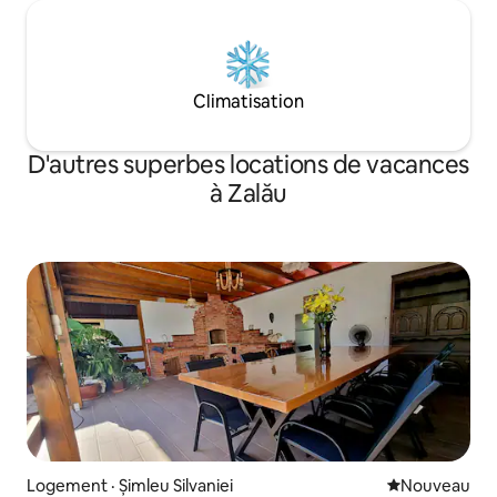
Climatisation
D'autres superbes locations de vacances
à Zalău
Logement · Șimleu Silvaniei
Nouvel hébe
Nouveau