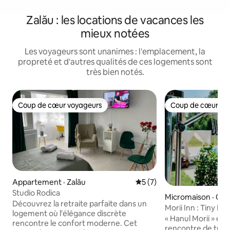
Zalău : les locations de vacances les
mieux notées
Les voyageurs sont unanimes : l'emplacement, la
propreté et d'autres qualités de ces logements sont
très bien notés.
Coup de cœur voyageurs
Coup de cœur vo
Coup de cœur voyageurs
Coup de cœur vo
Appartement · Zalău
Note moyenne de 5 sur 5,
5 (7)
Studio Rodica
Micromaison · Ciu
Découvrez la retraite parfaite dans un
Morii Inn : Tiny Ho
logement où l'élégance discrète
« Hanul Morii » est
rencontre le confort moderne. Cet
rencontre de troi