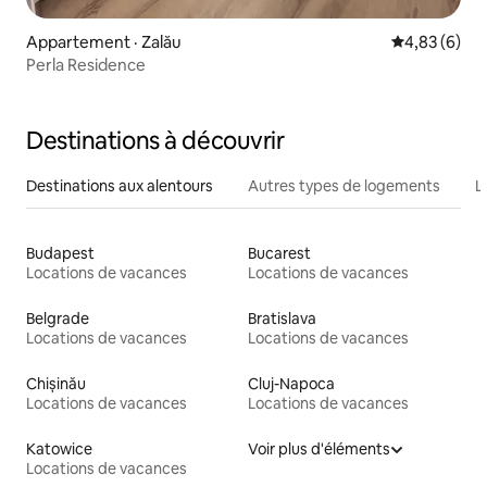
Appartement · Zalău
Note moyenn
4,83 (6)
Perla Residence
Destinations à découvrir
Destinations aux alentours
Autres types de logements
L
Budapest
Bucarest
Locations de vacances
Locations de vacances
Belgrade
Bratislava
Locations de vacances
Locations de vacances
Chișinău
Cluj-Napoca
Locations de vacances
Locations de vacances
Katowice
Voir plus d'éléments
Locations de vacances