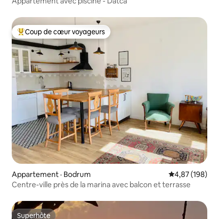
Appartement avec piscine - Datca
Coup de cœur voyageurs
Coup de cœur voyageurs parmi les plus aimés
Appartement · Bodrum
Note moyenne 
4,87 (198)
Centre-ville près de la marina avec balcon et terrasse
Superhôte