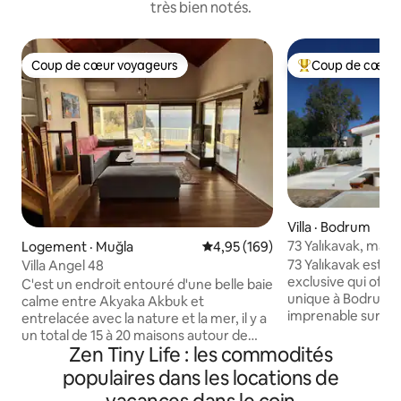
très bien notés.
Coup de cœur voyageurs
Coup de cœur 
Coup de cœur voyageurs
Coup de cœur voy
Villa · Bodrum
73 Yalıkavak, mais
Logement · Muğla
Note moyenne de 4,95 sur 5, 1
4,95 (169)
avec vue sur le co
73 Yalıkavak est u
Villa Angel 48
exclusive qui offr
C'est un endroit entouré d'une belle baie
unique à Bodrum,
calme entre Akyaka Akbuk et
imprenable sur le 
entrelacée avec la nature et la mer, il y a
intérieur spéciale
un total de 15 à 20 maisons autour de
cuisine ouvert et 
Zen Tiny Life : les commodités
vous, un endroit individuel pour lire un
relaxante. Située s
livre, où vous pouvez certainement vous
populaires dans les locations de
quelques pas de la
réveiller avec les sons des oiseaux le soir,
maison se distingu