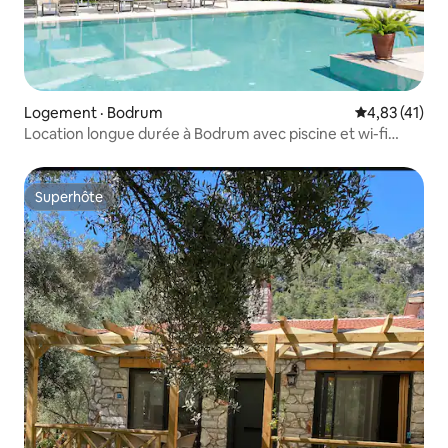
Logement · Bodrum
Note moyenne
4,83 (41)
Location longue durée à Bodrum avec piscine et wi-fi
puissant
Superhôte
Superhôte