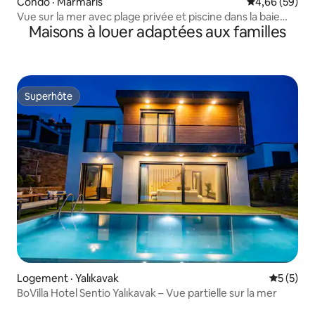
Condo · Marmaris
Note moyenne
4,66 (59)
Vue sur la mer avec plage privée et piscine dans la baie
Maisons à louer adaptées aux familles
d'Amos
Superhôte
Superhôte
Logement · Yalıkavak
Note moy
5 (5)
BoVilla Hotel Sentio Yalıkavak – Vue partielle sur la mer