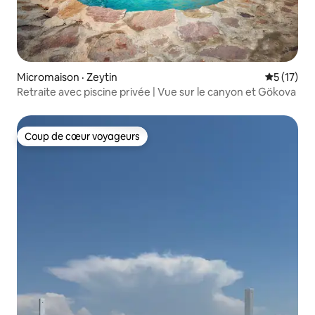
Micromaison · Zeytin
Note moye
5 (17)
Retraite avec piscine privée | Vue sur le canyon et Gökova
Coup de cœur voyageurs
Coup de cœur voyageurs