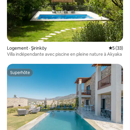
Logement · Şirinköy
Note moye
5 (33)
Villa indépendante avec piscine en pleine nature à Akyaka
Superhôte
Superhôte