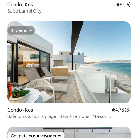
Condo · Kos
Note moye
5 (15)
Suite Lambi City
Superhôte
Superhôte
Condo · Kos
Note moyenn
4,75 (8)
SoleLuna 2. Sur la plage | Bain à remous | Maison
intelligente
Coup de cœur voyageurs