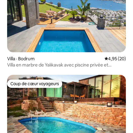
Villa · Bodrum
Note moyenne
4,95 (20)
Villa en marbre de Yalıkavak avec piscine privée et
terrasse
Coup de cœur voyageurs
Coup de cœur voyageurs