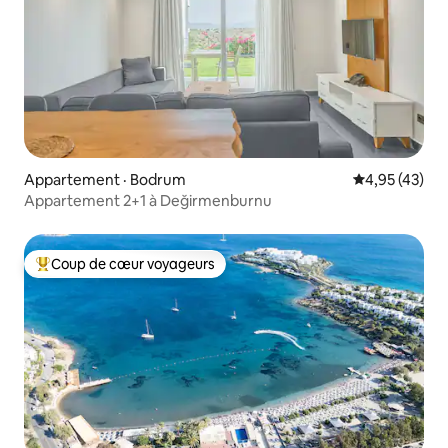
Appartement · Bodrum
Note moyenne
4,95 (43)
Appartement 2+1 à Değirmenburnu
Coup de cœur voyageurs
Coup de cœur voyageurs parmi les plus aimés