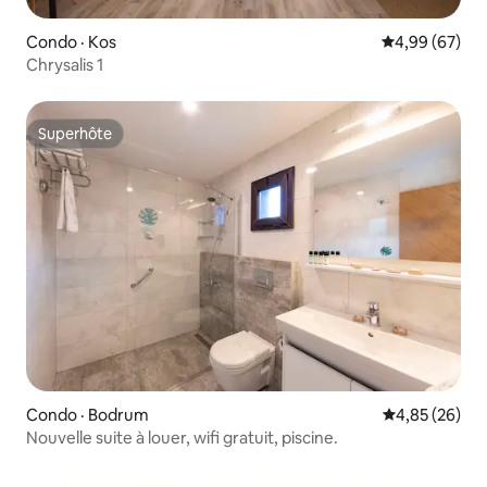
Condo · Kos
Note moyenne
4,99 (67)
Chrysalis 1
Superhôte
Superhôte
Condo · Bodrum
Note moyenne
4,85 (26)
Nouvelle suite à louer, wifi gratuit, piscine.