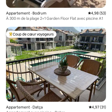
Appartement · Bodrum
Note moyenne
4,98 (53)
À 300 m de la plage 2+1 Garden Floor Flat avec piscine A1
Coup de cœur voyageurs
Coup de cœur voyageurs parmi les plus aimés
Appartement · Datça
Note moyenne
4,97 (31)