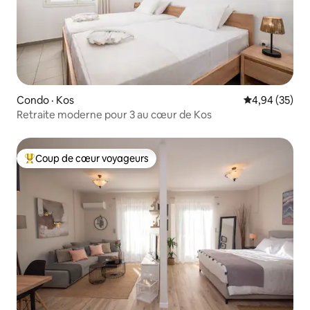
Condo · Kos
Note moyenne
4,94 (35)
Retraite moderne pour 3 au cœur de Kos
Coup de cœur voyageurs
Coup de cœur voyageurs parmi les plus aimés