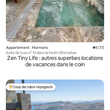
Appartement · Marmaris
Note moye
5 (17)
Suite de luxe n° 13 dans la forêt d'Esmahan
Zen Tiny Life : autres superbes locations
de vacances dans le coin
Coup de cœur voyageurs
Coup de cœur voyageurs parmi les plus aimés