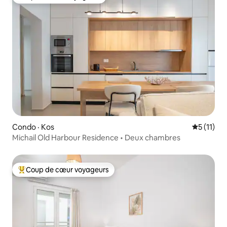
Coup de cœur voyageurs
Condo · Kos
Note moye
5 (11)
Michail Old Harbour Residence • Deux chambres
Coup de cœur voyageurs
Coup de cœur voyageurs parmi les plus aimés