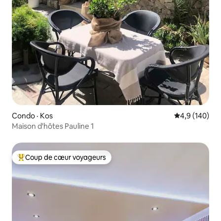
Condo · Kos
Note moyenne
4,9 (140)
Maison d'hôtes Pauline 1
Coup de cœur voyageurs
Coup de cœur voyageurs parmi les plus aimés