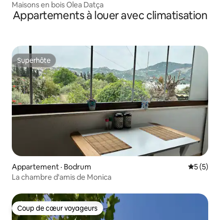
Maisons en bois Olea Datça
Appartements à louer avec climatisation
Superhôte
Superhôte
Appartement · Bodrum
Note moy
5 (5)
La chambre d'amis de Monica
Coup de cœur voyageurs
Coup de cœur voyageurs