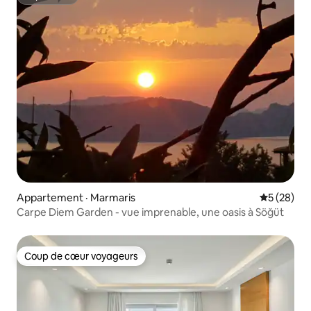
Superhôte
Appartement · Marmaris
Note moye
5 (28)
Carpe Diem Garden - vue imprenable, une oasis à Söğüt
Coup de cœur voyageurs
Coup de cœur voyageurs