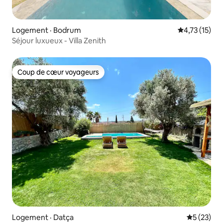
Logement · Bodrum
Note moyenne
4,73 (15)
Séjour luxueux - Villa Zenith
Coup de cœur voyageurs
Coup de cœur voyageurs
Logement · Datça
Note moye
5 (23)